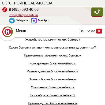
СК "СТРОЙНЕСАБ-МОСКВА"
8 (495) 593-40-06
info@stroynesab.ru
Telegram
MaxApp
Меню
Ваш заказ
0
Устройство металлических бытовок
Главная
Какая бытовка лучше - металлическая или деревянная?
Каталог
Применение металлических бытовок
Услуги
Конструкция блок-контейнера
Наши работы
Разновидности блок-контейнеров
Сопутствующие товары
Этапы сборки блок-контейнера
О компании
Утепление блок-контейнера
Контакты
Как выбрать блок-контейнер?
Производство блок контейнеров