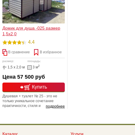
комплекта включен бак
Домик для душа -025 размер
1,5х2,0
4.4
В сравнение
В избранное
размер:
площадь:
2
1,5 x 2,0 м
3 м
Цена 57 500 руб
Купить
Душевая + туалет № 25 - это не
только уникальное сочетание
практичности, стиля и
подробнее
многофункционального и,
безусловно, рационального
использования Товара по очень
бюджетной и доступной стоимости.
Вы можете заказать как отдельно
Каталог
Услуги
стоящий туалетный домик (1,5х1,0)