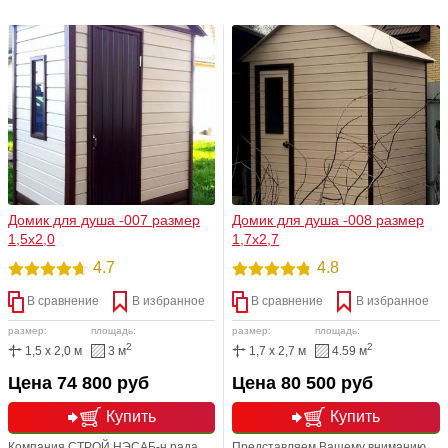
то, что нужно именно Вам.
отлично дополнит Ваш загородный
Представляет из себя, отдельную
участок. Подчеркнет некие нотки
деревянную конструкцию, которая
шарма, индивидуальности и,
производиться только из
безусловно, стиля. Данная модель
качественного и натурального
произведена из древесины хвойных
дерева. Любая размерная линейка.
пород.
Доукомплектация. Мы рады
баловать Вас!
Домик для душа -007 размер
Домик для душа -008 размер
1,5х2,0
1,7х2,7
4.7
4.8
В сравнение
В избранное
В сравнение
В избранное
размер:
площадь:
размер:
площадь:
2
2
1,5 x 2,0 м
3 м
1,7 x 2,7 м
4.59 м
Цена 74 800 руб
Цена 80 500 руб
Купить
Купить
Компания СТРОЙ НЭСАБ-н рада
Представляем Вашему вниманию