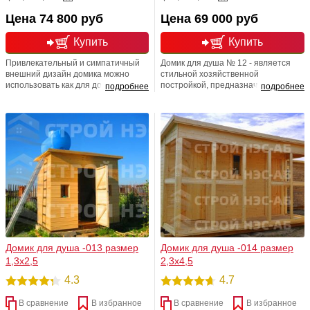
Цена 74 800 руб
Цена 69 000 руб
Купить
Купить
Привлекательный и симпатичный
Домик для душа № 12 - является
внешний дизайн домика можно
стильной хозяйственной
использовать как для домика для
постройкой, предназначенной для
подробнее
подробнее
душа, так и для туалетного домика.
удовлетворения бытовых
Внешний облик постройки не
санитарных людских нужд. Все
оставит равнодушным ни одного
строения, выпускаемые в компании
приобретателя и ,безусловно,
СТРОЙ НЭСАБ-н подарят Вам
станет достойным украшением
много позитива и радости,
Вашего загородного участка!
отличного и солнечного
Простота и лаконичность - две
настроения. Мы рады баловать
характерные направляющие этого
Вас!!!
дизайн-проекта. Любая размерная
линейка! Любая перепланировка!
Сборка на месте!
Домик для душа -013 размер
Домик для душа -014 размер
1,3х2,5
2,3х4,5
4.3
4.7
В сравнение
В избранное
В сравнение
В избранное