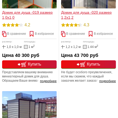
Домик для душа -019 размер
Домик для душа -020 размер
1,0х1,0
1,2х1,2
4.2
4.3
В сравнение
В избранное
В сравнение
В избранное
размер:
площадь:
размер:
площадь:
2
2
1,0 x 1,0 м
1 м
1,2 x 1,2 м
1.44 м
Цена 40 300 руб
Цена 43 700 руб
Купить
Купить
Представляем вашему вниманию
Не будет особого преувеличения,
миниатюрный домик для душа.
если мы скажем, что каждый
Обращаем Ваше внимание на то,
заказчик желает заказать домик для
подробнее
подробнее
что сниженная масса данного
душа как можно экономичнее и в
строения сокращает цикл
максимально сжатые сроки. В
фундаментных работ до минимума,
наших силах помочь в этом! Не
что,безусловно, положительно
теряйте времени! Позвоните нам и
сказывается на времени и
закажите любой проект, который
стоимости строительства.
наилучшим образом подойдет
Обратить стоит внимание и на
именно Вам! В стоимость комплекта
отделку - профлистом. В стоимость
включен бак