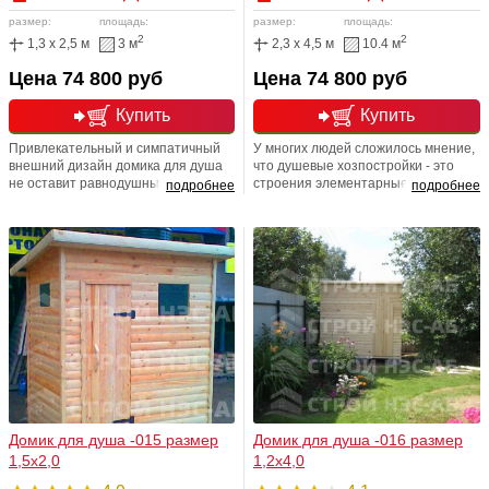
размер:
площадь:
размер:
площадь:
2
2
1,3 x 2,5 м
3 м
2,3 x 4,5 м
10.4 м
Цена 74 800 руб
Цена 74 800 руб
Купить
Купить
Привлекательный и симпатичный
У многих людей сложилось мнение,
внешний дизайн домика для душа
что душевые хозпостройки - это
не оставит равнодушным ни одного
строения элементарные и
подробнее
подробнее
приобретателя и ,безусловно,
незатейливые, и к вопросу их
станет достойным украшением
приобретения они относятся
Вашего загородного участка!
соответствующе. На самом же деле,
Простота, лаконичность - две
строительство хозблока требует
характерные направляющие
строгого соблюдения строительных
данного дизайн-проекта.
норм и правил
Максимальный комфорт - что еще
нужно для прекрасного загородного
отдыха?
Домик для душа -015 размер
Домик для душа -016 размер
1,5х2,0
1,2х4,0