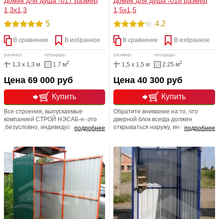
Домик для душа -017 размер
Домик для душа -018 размер
1,3х1,3
1,5х1,5
5
4.2
В сравнение
В избранное
В сравнение
В избранное
размер:
площадь:
размер:
площадь:
2
2
1,3 x 1,3 м
1.7 м
1,5 x 1,5 м
2.25 м
Цена 69 000 руб
Цена 40 300 руб
Купить
Купить
Все строения, выпускаемые
Обратите внимание на то, что
компанией СТРОЙ НЭСАБ-н -это
дверной блок всегда должен
,безусловно, индивидуальность и
открываться наружу, иначе вход в
подробнее
подробнее
неповторимость стиля. Ваше
строение будет затруднительным и
строение не будет похоже на
проблематичным. Уделите свое
остальные. Прекрасное
внимание и световому окну, чтобы
дизайнерское решение, в котором
днем избежать необходимости
уже сочетается все: и прекрасный
включать свет. Экономика должна
дизайн и не менее
быть экономной
привлекательная начинка, которая
будет радовать Вас многие года