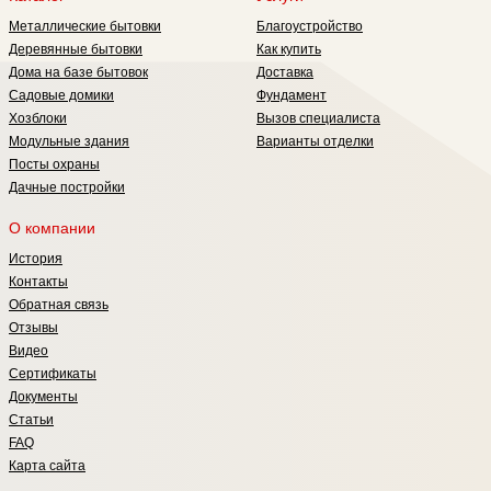
так и душевую 1,5х2,0 или выбрать
Металлические бытовки
Благоустройство
"КОМБИ" вариант В стоимость
Деревянные бытовки
Как купить
комплекта включен бак
Дома на базе бытовок
Доставка
Садовые домики
Фундамент
Хозблоки
Вызов специалиста
Модульные здания
Варианты отделки
Посты охраны
Дачные постройки
О компании
История
Контакты
Обратная связь
Отзывы
Видео
Сертификаты
Документы
Статьи
FAQ
Карта сайта