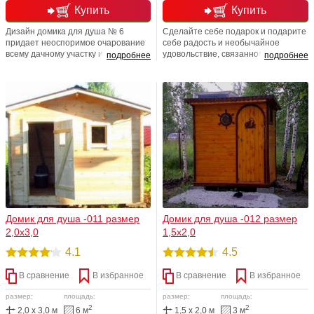
Купить
Купить
Дизайн домика для душа № 6
Сделайте себе подарок и подарите
придает неоспоримое очарование
себе радость и необычайное
всему дачному участку и дарит
удовольствие, связанное с
подробнее
подробнее
яркий стильный образ. Теперь Вы
приобретением прекрасного
имеете не просто полностью
домика для душа! Только в
готовое сооружение, изготовленное
компании СТРОЙ НЭСАБ-н к
по каркасной технологии, но, и
каждому клиенту индивидуальный
полностью утепленный вариант,с
подход. Мы помогаем подобрать
внутренне отделкой, с электрикой,
различные строения в
линолеумом и душевым поддоном.
соответствии с Вашими
Доплата за бак ли бойлер до 30л
пожеланиями! Односкатная кровля
-10 000 руб Почему бы Вам не
включена в стоимость проекта
потакать своему вкусу ,на примере
Каркасное исполнение проекта.
домика для душа № 6, который
Утепление -мин. вата Кнауф 5см
всегда будет приводить в восторг
Пароизоляция -пергамин
Вас и ваших гостей???
Электрика, линолеум, санитарные
точки -за доп. плату
Домик для душа -011 размер
Домик для душа -012 размер
2,0х3,0
1,5х2,0
4.1
4.5
В сравнение
В избранное
В сравнение
В избранное
размер:
площадь:
размер:
площадь:
2
2
2,0 x 3,0 м
6 м
1,5 x 2,0 м
3 м