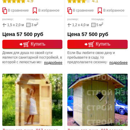
4.9
4.1
В сравнение
В избранное
В сравнение
В избранное
размер:
площадь:
размер:
площадь:
2
2
1,5 x 2,0 м
3 м
1,2 x 4,0 м
5 м
Цена 57 500 руб
Цена 57 500 руб
Купить
Купить
Домик для душа по своей сути
Если Вы любите свою дачу и
является санитарной постройкой, в
пребываете в саду, то
которой с легкостью можно
предполагаете сезонную
подробнее
подробнее
разместить и отличную душевую
эксплуатацию данного строения.
комнату и обустроить туалетный
Домик для душа № 16 является
отсек. Хозблок имеет отличный
вполне подходящим для этих целей
яркий вид, эта постройка не только
строением. Причем изготовлен он
решение санитарных нужд, но и
из качественной древесины, но
,безусловно, красота вашего
продается по разумной и
садового участка!
бюджетной цене