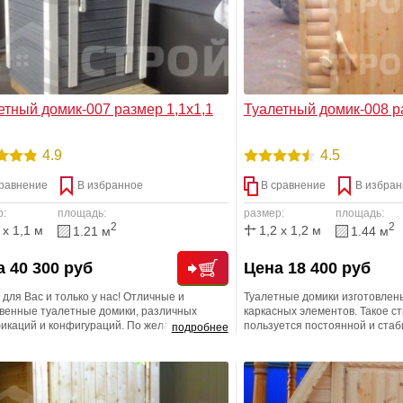
етный домик-007 размер 1,1х1,1
Туалетный домик-008 р
4.9
4.5
равнение
В избранное
В сравнение
В избран
р:
площадь:
размер:
площадь:
2
2
 x 1,1 м
1,2 x 1,2 м
1.21 м
1.44 м
 40 300 руб
Цена 18 400 руб
 для Вас и только у нас! Отличные и
Туалетные домики изготовлен
твенные туалетные домики, различных
каркасных элементов. Такое с
икаций и конфигураций. По желанию
пользуется постоянной и ста
подробнее
ика имеется возможность установить
популярностью ввиду своей эк
ительное оборудование, постелить
хороших экологических характе
ум, установить торфяной или биотуалет.
возможности использования 
жна любая размерная линейка!
производственных технологий