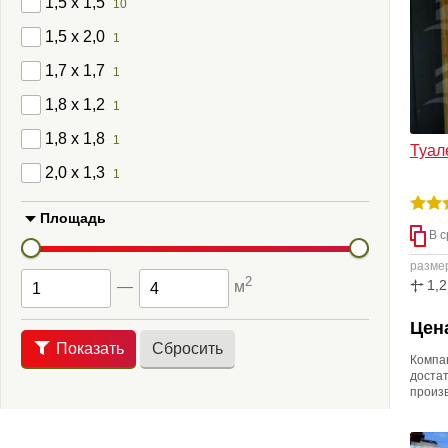
1,5 x 1,5
10
1,5 x 2,0
1
1,7 x 1,7
1
1,8 x 1,2
1
1,8 x 1,8
1
Туал
2,0 x 1,3
1
Площадь
В с
разме
2
1,2
—
м
Цена
Показать
Сбросить
Компа
доста
произ
не тол
изгот
понрав