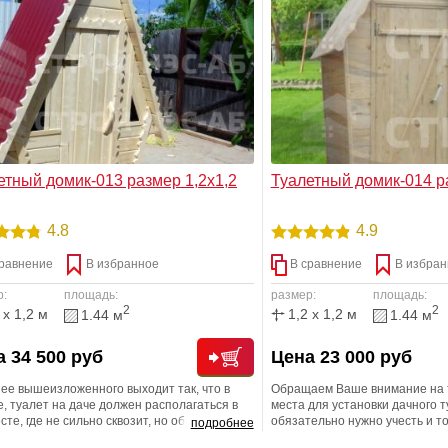
юбого строения, и через пару дней Вы
именно Вам размерной линей
е любоваться им у себя на участке
етный домик-013 размер 1,2х1,2
Туалетный домик-014 р
4.8
4.9
равнение
В избранное
В сравнение
В избран
р:
площадь:
размер:
площадь:
2
2
 x 1,2 м
1,2 x 1,2 м
1.44 м
1.44 м
 34 500 руб
Цена 23 000 руб
ее вышеизложенного выходит так, что в
Обращаем Ваше внимание на т
, туалет на даче должен располагаться в
места для установки дачного т
сте, где не сильно сквозит, но обязательно
обязательно нужно учесть и то
подробнее
правлению преобладающей стороны ветра и
деревянному туалету должен 