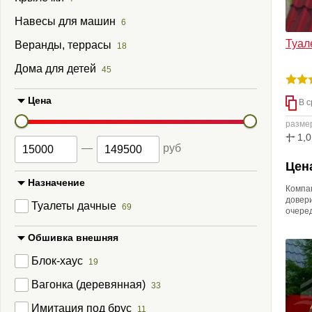
М
БК Карк
Дровник
Строительные бытовки
Из пено
Навесы для машин
6
П
БК Пави
Вольеры
Блок-контейнеры
Туал
В
Веранды, террасы
18
Курятни
Дачные бытовки
L
Дома для детей
Беседки
45
Перголы
Цена
В с
Крылечк
разме
Навесы 
1,0
—
руб
Веранды
Цена
Дома дл
Назначение
Компа
довери
Туалеты дачные
69
очере
планир
строен
Обшивка внешняя
садово
Блок-хаус
19
Вагонка (деревянная)
33
Имитация под брус
11