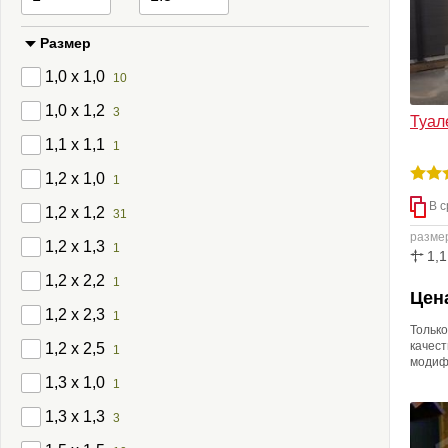
Размер
1,0 x 1,0
10
1,0 x 1,2
3
Туал
1,1 x 1,1
1
1,2 x 1,0
1
В с
1,2 x 1,2
31
разме
1,2 x 1,3
1
1,1
1,2 x 2,2
1
Цена
1,2 x 2,3
1
Только
качес
1,2 x 2,5
1
модиф
заказч
1,3 x 1,0
1
освет
линоле
1,3 x 1,3
3
Возмо