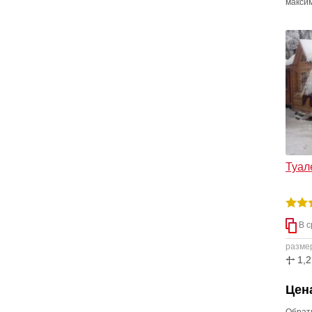
максим
нас ве
замеча
постро
отдел
Туал
В с
разме
1,2
Цена
Обрат