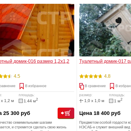
ше от посторонних глаз. В особенности,
машины ассенизатора, в прот
ваш участок не обнесен сплошным забором
придется производить чистку 
ваша дачная жизнь видна как на ладони.
чего бы крайне нам не хотелос
етный домик-016 размер 1,2х1,2
Туалетный домик-017 р
4.5
4.8
равнение
В избранное
В сравнение
В избран
р:
площадь:
размер:
площадь:
2
2
 x 1,2 м
1,0 x 1,0 м
1.44 м
1 м
 25 300 руб
Цена 18 400 руб
ечество семимильными шагами
Предметом особой гордости 
ается, и стремится сделать свою жизнь
НЭСАБ-н служит внешний вид