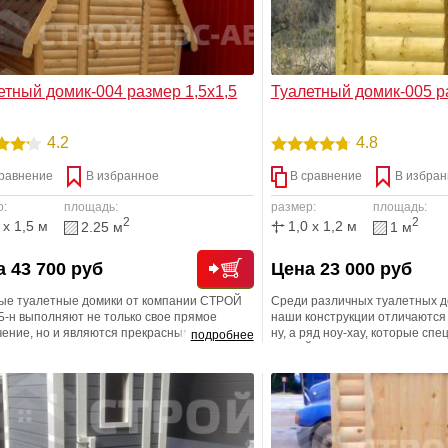
етный домик-004 размер 1,5х1,5
Туалетный домик-005 р
4.2
4.8
равнение
В избранное
В сравнение
В избран
р:
площадь:
размер:
площадь:
2
2
 x 1,5 м
1,0 x 1,2 м
2.25 м
1 м
 43 700 руб
Цена 23 000 руб
ые туалетные домики от компании СТРОЙ
Среди различных туалетных д
-н выполняют не только свое прямое
наши конструкции отличаются 
чение, но и являются прекрасным
ну, а ряд ноу-хау, которые сп
подробнее
ением вашего дачного или загородного
СТРОЙ НЭСАБ-н внедрили при 
ка. Напоминаем Вам, что наши специалисты
позволяют за минимальное вр
сделать для Вас любой дизайн и любой
монтаж, что ,безусловно, не м
р туалетного домика, добавить любые
заказчика Внутренняя обшивка
к заказу. Внутренняя отделка -Вагонка
оплачиваются дополнительно
к