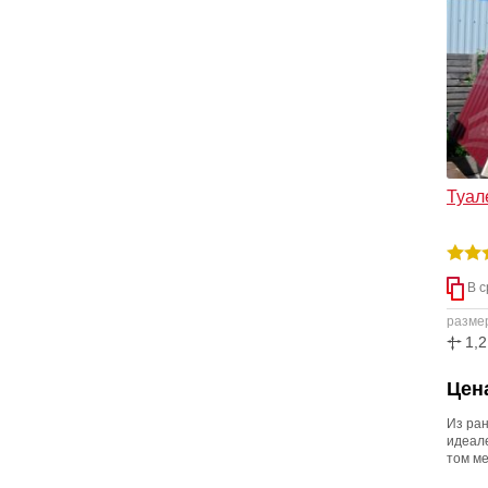
фото л
сможет
Туал
В с
разме
1,2
Цена
Из ран
идеале
том ме
по на