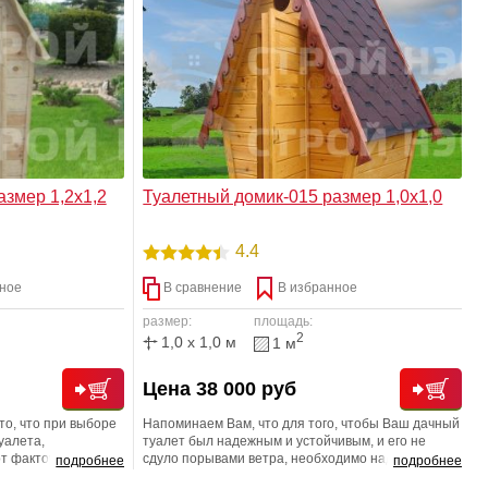
ки
проекта.
азмер 1,2х1,2
Туалетный домик-015 размер 1,0х1,0
4.4
ное
В сравнение
В избранное
размер:
площадь:
2
1,0 x 1,0 м
1 м
Цена 38 000 руб
о, что при выборе
Напоминаем Вам, что для того, чтобы Ваш дачный
уалета,
туалет был надежным и устойчивым, и его не
т фактор, что к
сдуло порывами ветра, необходимо надежно
подробнее
подробнее
быть доступ
зафиксировать низ строения. Не забудьте,