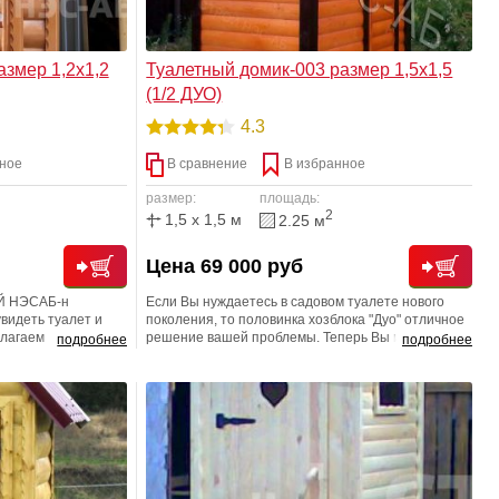
азмер 1,2х1,2
Туалетный домик-003 размер 1,5х1,5
(1/2 ДУО)
4.3
ное
В сравнение
В избранное
размер:
площадь:
2
1,5 x 1,5 м
2.25 м
Цена 69 000 руб
Й НЭСАБ-н
Если Вы нуждаетесь в садовом туалете нового
увидеть туалет и
поколения, то половинка хозблока "Дуо" отличное
длагаем
решение вашей проблемы. Теперь Вы имеете не
подробнее
подробнее
кальными садовыми
просто полностью готовое сооружение, но, и
ому что никак не
полностью утепленный вариант, с электрикой,
наши творения -
линолеумом и туалетом на выбор (унитаз с
выводами, дачный туалет, рундук (сидение с
открывающейся крышкой). Строение изготовлено
по каркасной технологии и прослужит Вам не одно
десятилетие. Внешняя отделка на выбор:
Сайдинг/Блок-хаус/имитация под брус Внутренняя
отделка на выбор заказчика: Вагонка (хвойных