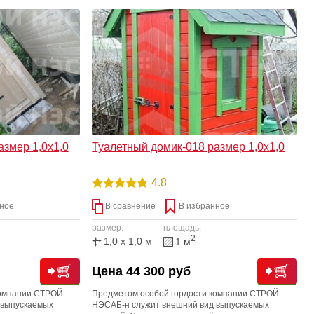
ивном случае
пожалуйста, о фундаментных блоках (250 руб за
туалета вручную,
1шт), т к устанавливать конструкцию необходимо
ь
примерно на 20 сантиметров выше уровня грунта.
азмер 1,0х1,0
Туалетный домик-018 размер 1,0х1,0
4.8
ное
В сравнение
В избранное
размер:
площадь:
2
1,0 x 1,0 м
1 м
Цена 44 300 руб
компании СТРОЙ
Предметом особой гордости компании СТРОЙ
 выпускаемых
НЭСАБ-н служит внешний вид выпускаемых