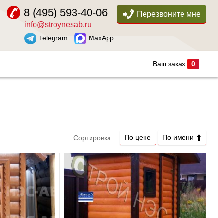
8 (495) 593-40-06
Перезвоните мне
info@stroynesab.ru
Telegram
MaxApp
Ваш заказ
0
По цене
По имени
Сортировка: