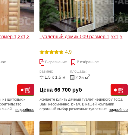
азмер 1,2х1,2
Туалетный домик-009 размер 1,5х1,5
4.9
ное
В сравнение
В избранное
размер:
площадь:
2
1,5 x 1,5 м
2.25 м
Цена 66 700 руб
ы из щитовых и
Желаете купить дачный туалет недорого? Тогда
троительство
Вам, несомненно, к нам. В нашей компании
бильной
огромный выбор различных туалетных домиков.
подробнее
подробнее
ономичности,
На нашем сайте представлены различные
ристик, а также
варианты: от самых простых и дешевых, до самых
современных
стильных и навороченных моделей. Вы можете
.
также заказать любой вариант и по
индивидуальному проекту. Строение изготовлено