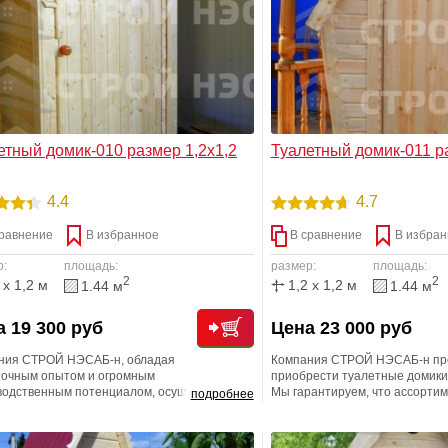
етный домик-010 размер 1,2х1,2
Туалетный домик-011 ра
4.4
4.7
равнение
В избранное
В сравнение
В избран
р:
площадь:
размер:
площадь:
2
2
 x 1,2 м
1,2 x 1,2 м
1.44 м
1.44 м
 19 300 руб
Цена 23 000 руб
ния СТРОЙ НЭСАБ-н, обладая
Компания СТРОЙ НЭСАБ-н пр
точным опытом и огромным
приобрести туалетные домики
водственным потенциалом, осуществляет
Мы гарантируем, что ассорти
подробнее
ько типовое изготовление, но и
нашей компанией, не сможет В
овление по различным вариантам
Размерный ряд любой. Вы вы
ившихся Вам дизайн - проектов. Принесите
понравившуюся модель, а мы 