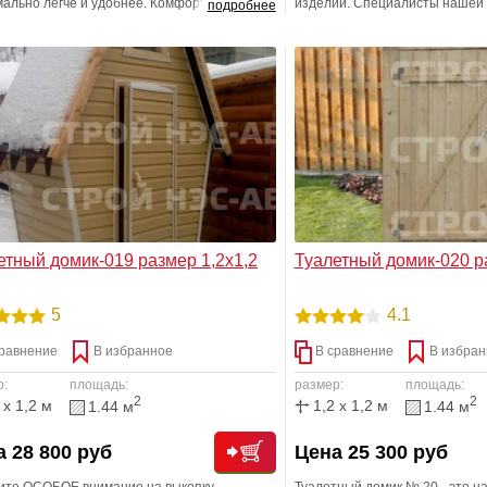
ально легче и удобнее. Комфорт окружает
изделий. Специалисты нашей
подробнее
зде, мы к нему настолько привыкли, что не
постоянно изучают и штудиру
ем его. Поэтому самой первой и простой
рынок на предмет выявления
йкой на дачном участке должен быть
разработок различных отдело
ьно стоящий маленький домик.
Мы СЧАСТЛИВЫ удивлять Вас!
проекта не включены Щитовая
етный домик-019 размер 1,2х1,2
Туалетный домик-020 р
5
4.1
равнение
В избранное
В сравнение
В избран
р:
площадь:
размер:
площадь:
2
2
 x 1,2 м
1,2 x 1,2 м
1.44 м
1.44 м
 28 800 руб
Цена 25 300 руб
ите ОСОБОЕ внимание на выкопку
Туалетный домик № 20 - это н