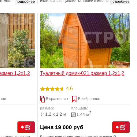
 компании
изделий. Специалисты нашей компании
подробнее
подробнее
ют строительный
постоянно изучают и штудируют строительный
 новейших
рынок на предмет выявления новейших
чных материалов.
разработок различных отделочных материалов.
 Петли в стоимость
Мы СЧАСТЛИВЫ удивлять Вас!
 конструкция
азмер 1,2х1,2
Туалетный домик-021 размер 1,2х1,2
4.6
ное
В сравнение
В избранное
размер:
площадь:
2
1,2 x 1,2 м
1.44 м
Цена 19 000 руб
адежная, прочная
Вашему вниманию предлагается отличный