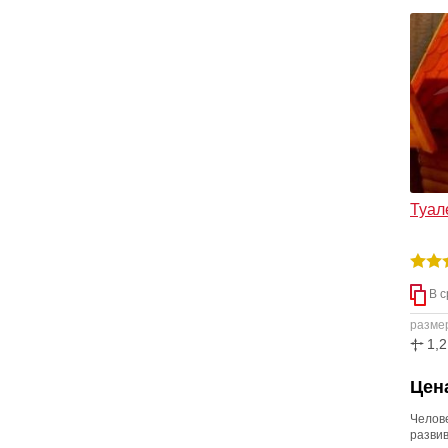
подаль
если 
и вся 
Туал
В с
разме
1,2
Цена
Челов
развив