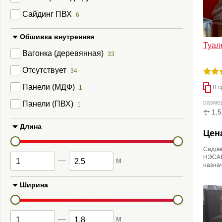
Сайдинг ПВХ
6
Обшивка внутренняя
Туал
Вагонка (деревянная)
33
Отсутствует
34
Панели (МДФ)
В с
1
разме
Панели (ПВХ)
1
1,5
Длина
Цена
Садов
НЭСАБ
—
м
назна
украш
участ
Ширина
могут 
разме
опции 
Рунду
—
м