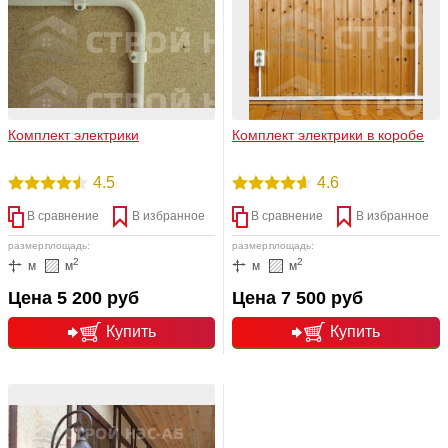
Комплект электрики
Комплект электрики в коробе
4.5
4.6
В сравнение
В избранное
В сравнение
В избранное
размер:
площадь:
размер:
площадь:
2
2
м
м
м
м
Цена 5 200 руб
Цена 7 500 руб
Купить
Купить
подробнее
подробнее