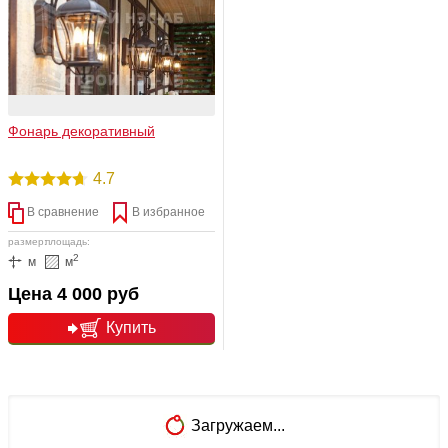
Фонарь декоративный
4.7
В сравнение
В избранное
размер:
площадь:
2
м
м
Цена 4 000 руб
Купить
подробнее
Загружаем...