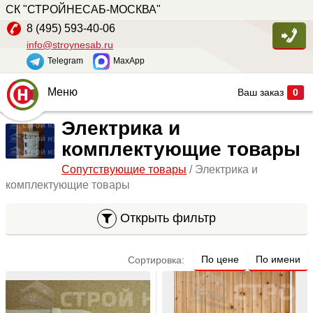
СК "СТРОЙНЕСАБ-МОСКВА"
8 (495) 593-40-06
info@stroynesab.ru
Telegram
MaxApp
Меню
Ваш заказ
0
Главная
Электрика и
комплектующие товары
Каталог
Сопутствующие товары
/ Электрика и
Услуги
комплектующие товары
Наши работы
Открыть фильтр
Сопутствующие товары
О компании
По цене
По имени
Сортировка:
Контакты