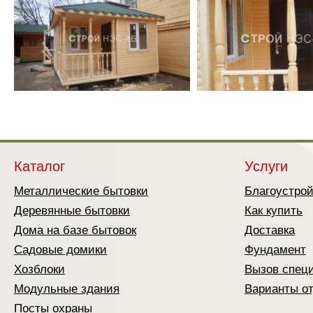
М
БК Карк
Дровник
Строительные бытовки
Из пено
П
БК Пави
Вольеры
Блок-контейнеры
В
Курятни
Дачные бытовки
L
Беседки
Перголы
Крылечк
Навесы 
Веранды
Каталог
Услуги
Дома дл
Металлические бытовки
Благоустро
Деревянные бытовки
Как купить
Дома на базе бытовок
Доставка
Садовые домики
Фундамент
Хозблоки
Вызов спец
Модульные здания
Варианты о
Посты охраны