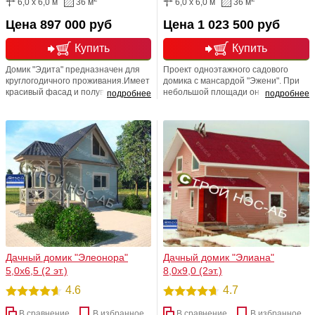
6,0 x 6,0 м
36 м
6,0 x 6,0 м
36 м
Цена 897 000 руб
Цена 1 023 500 руб
Купить
Купить
Домик "Эдита" предназначен для
Проект одноэтажного садового
круглогодичного проживания.Имеет
домика с мансардой "Эжени". При
красивый фасад и полувальмовую
небольшой площади он
подробнее
подробнее
кровлю.
предоставляет порядка 70 кв.м.
внутренней площади.
Дачный домик "Элеонора"
Дачный домик "Элиана"
5,0х6,5 (2 эт.)
8,0х9,0 (2эт.)
4.6
4.7
В сравнение
В избранное
В сравнение
В избранное