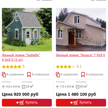
просторная веранда и небольшая
удобством внутренней планировки.
кладовая на втором этаже – просто
Предназначен для круглогодичного
подумайте, сколько стоит квартира
проживания.
аналогичной площади даже в
Подмосковье!
Дачный домик "Хабиби"
Дачный домик "Хельга" 7,0х9,0
4,0х4,0 (2 эт.)
5
4.1
В сравнение
В избранное
В сравнение
В избранное
размер:
площадь:
размер:
площадь:
2
2
4,0 x 4,0 м
16 м
7,0 x 9,0 м
63 м
Цена 920 000 руб
Цена 1 480 100 руб
Купить
Купить