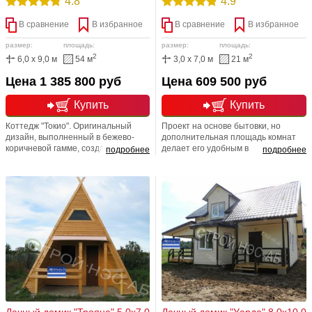
4.8
4.9
В сравнение
В избранное
В сравнение
В избранное
размер:
площадь:
размер:
площадь:
2
2
6,0 x 9,0 м
54 м
3,0 x 7,0 м
21 м
Цена 1 385 800 руб
Цена 609 500 руб
Купить
Купить
Коттедж "Токио". Оригинальный
Проект на основе бытовки, но
дизайн, выполненный в бежево-
дополнительная площадь комнат
коричневой гамме, создает
делает его удобным в
подробнее
подробнее
ощущение комфорта и огромного
использовании. В нем с комфортом
пространства. Данный проект
разместится большая семья.
предназначен для круглогодичного
Полноценное утепление.
проживания
Дачный домик "Трояна" 5,0х7,0
Дачный домик "Уарда" 8,0х10,0