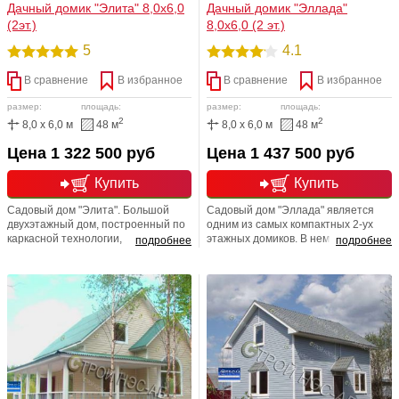
Дачный домик "Элита" 8,0х6,0
Дачный домик "Эллада"
(2эт.)
8,0х6,0 (2 эт.)
5
4.1
В сравнение
В избранное
В сравнение
В избранное
размер:
площадь:
размер:
площадь:
2
2
8,0 x 6,0 м
48 м
8,0 x 6,0 м
48 м
Цена 1 322 500 руб
Цена 1 437 500 руб
Купить
Купить
Садовый дом "Элита". Большой
Садовый дом "Эллада" является
двухэтажный дом, построенный по
одним из самых компактных 2-ух
каркасной технологии,
этажных домиков. В нем удалось
подробнее
подробнее
предназначенный для
удачно расположить все комнаты,
круглогодичного использования.
обеспечив оптимальное сочетание
жилой площади и технических
помещений. Предназначен для
круглогодичного проживания.