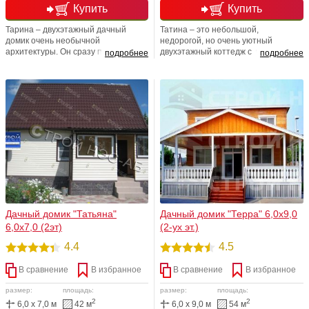
Купить
Купить
Тарина – двухэтажный дачный
Татина – это небольшой,
домик очень необычной
недорогой, но очень уютный
архитектуры. Он сразу привлекает
двухэтажный коттедж с четырьмя
подробнее
подробнее
внимание односкатной крышей и
комнатами и полноценной
остеклением первого этажа,
лестницей. Благодаря такой
которое обеспечивает практически
лестнице Вам не придется думать,
панорамный обзор. При этом дом
как поднять на второй этаж диван
очень практичен: вы наверняка
или секцию шкафа. Домик «Татина»
оцените удачную планировку и
предоставит вам не меньший, а
комфортную температуру в
возможно даже и больший комфорт,
помещениях первого этажа,
чем обычная городская квартира.
которая остается таковой даже
самым жарким летом.
Дачный домик "Татьяна"
Дачный домик "Терра" 6,0х9,0
6,0х7,0 (2эт)
(2-ух эт.)
4.4
4.5
В сравнение
В избранное
В сравнение
В избранное
размер:
площадь:
размер:
площадь:
2
2
6,0 x 7,0 м
42 м
6,0 x 9,0 м
54 м