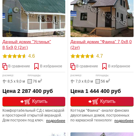
даже в Подмосковье.
«Устине» хорошо абсолютно все!
Дачный домик "Устинья"
Дачный домик "Фаина" 7,0х8,0
8,5х9,0 (2эт.)
(2эт)
4.6
4.7
В сравнение
В избранное
В сравнение
В избранное
размер:
площадь:
размер:
площадь:
2
2
8,5 x 9,0 м
76 м
7,0 x 8,0 м
56 м
Цена 2 287 400 руб
Цена 1 444 400 руб
Купить
Купить
Комфортабельный СД с мансардой
Коттедж "Фаина" -аналог финских
и просторной открытой верандой.
двухэтажных домов, построенных
Дом построен под ключ,с
по каркасной технологии.
подробнее
подробнее
возможностью круглогодичного
Востребованная и популярная
проживания. Имеет 3 спальных
модель. Внешняя обшивка из
комнаты,снаружи отделан
сайдинга (цвет из каталога на Ваш