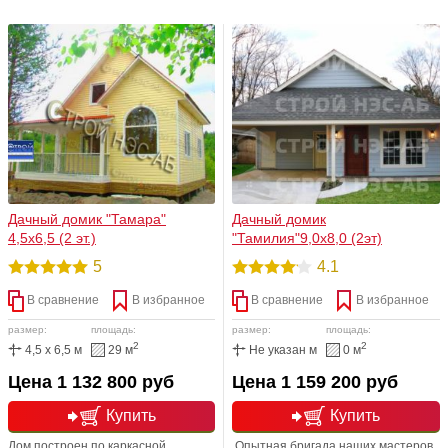
имитацией бруса или блок-хаусом.
сложно найти место для большой
постройки. Двухэтажный дом
позволяет получить две
просторные комнаты и веранду.
При этом он занимает совсем
немного места на участке
Дачный домик "Тамара"
Дачный домик
4,5х6,5 (2 эт.)
"Тамилия"9,0х8,0 (2эт)
5
4.1
В сравнение
В избранное
В сравнение
В избранное
размер:
площадь:
размер:
площадь:
2
2
4,5 x 6,5 м
29 м
Не указан м
0 м
Цена 1 132 800 руб
Цена 1 159 200 руб
Купить
Купить
Дом построен по каркасной
Опытная бригада наших мастеров