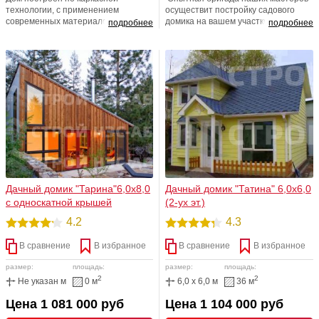
технологии, с применением
осуществит постройку садового
современных материалов. Простой,
домика на вашем участке в
подробнее
подробнее
просторный, добротный.
максимально короткие сроки – всего
за пару недель. Также, мы
рекомендуем связаться с нашими
менеджерами для уточнения
возможностей расширения заказа
для повышения уровня комфорта.
Мы учтем все ваши пожелания! Мы
счастливы быть рядом!
Дачный домик "Тарина"6,0х8,0
Дачный домик "Татина" 6,0х6,0
с односкатной крышей
(2-ух эт.)
4.2
4.3
В сравнение
В избранное
В сравнение
В избранное
размер:
площадь:
размер:
площадь:
2
2
Не указан м
0 м
6,0 x 6,0 м
36 м
Цена 1 081 000 руб
Цена 1 104 000 руб