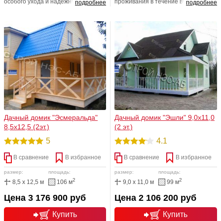
особого ухода и надежно защищает
проживания в течение всего года,
подробнее
подробнее
от протечек. Отделка садового
то имеет смысл присмотреться к
домика полностью выполнена из
данной модели . Дизайн садового
сайдинга.
домика « Эрика» выполнен в
строгом и лаконичном стиле.
Дачный домик "Эсмеральда"
Дачный домик "Эшли" 9,0х11,0
8,5х12,5 (2эт.)
(2 эт.)
5
4.1
В сравнение
В избранное
В сравнение
В избранное
размер:
площадь:
размер:
площадь:
2
2
8,5 x 12,5 м
106 м
9,0 x 11,0 м
99 м
Цена 3 176 900 руб
Цена 2 106 200 руб
Купить
Купить