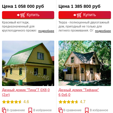
Цена 1 058 000 руб
Цена 1 385 800 руб
Купить
Купить
Красивый коттедж,
Терра - полноценный двухэтажный
предназначенный для
дом, пригодный не только для
круглогодичного проживания.
летнего проживания. Общая
подробнее
подробнее
Оптимальное соотношение цены и
площадь дома превышает 50
качества, яркий дизайн,
квадратных метров; кроме того, вы
продуманная планировка.
получаете просторную веранду, на
которой легко разместить
обеденный стол для всей семьи или
оборудовать детский уголок.
Пространство веранды защищено
даже от косого дождя.
Дачный домик "Тина"7,0Х8,0
Дачный домик "Тифани"
(2эт)
6,0х6,0
4.6
4.7
В сравнение
В избранное
В сравнение
В избранное