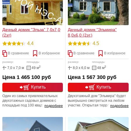
Дачный домик "Эльза" 7,0х7,0
Дачный домик "Эльмира"
(2эт)
8,0х6,0 (2эт.)
4.4
4.5
В сравнение
В избранное
В сравнение
В избранное
размер:
площадь:
размер:
площадь:
2
2
7,0 x 7,0 м
49 м
8,0 x 6,0 м
48 м
Цена 1 465 100 руб
Цена 1 567 300 руб
Купить
Купить
Один из самых привлекательных
Двухэтажный дом "Эльмира" будет
двухэтажных садовых домиков с
выигрышно смотреться на любом
площадью под 100 квадратов.
участке. Открытая терраса
подробнее
подробнее
Внутренняя планировка может
позволяет отдыхать как внутри
быть изменена в соответствии с
домика, так и на свежем воздухе.
пожеланиями клиента.
Нестандартное решение,
полноценное утепление.