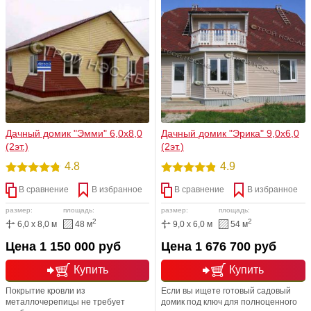
требований покупателей.
дачников, которые намерены жить
на своем участке весь сезон. Дом
предназначен для круглогодичного
проживания. Любая
перепланировка!
Дачный домик "Эмми" 6,0х8,0
Дачный домик "Эрика" 9,0х6,0
(2эт.)
(2эт.)
4.8
4.9
В сравнение
В избранное
В сравнение
В избранное
размер:
площадь:
размер:
площадь:
2
2
6,0 x 8,0 м
48 м
9,0 x 6,0 м
54 м
Цена 1 150 000 руб
Цена 1 676 700 руб
Купить
Купить
Покрытие кровли из
Если вы ищете готовый садовый
металлочерепицы не требует
домик под ключ для полноценного