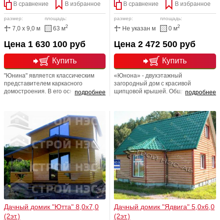
В сравнение
В избранное
В сравнение
В избранное
размер:
площадь:
размер:
площадь:
2
2
7,0 x 9,0 м
63 м
Не указан м
0 м
Цена 1 630 100 руб
Цена 2 472 500 руб
Купить
Купить
"Юнина" является классическим
«Юнона» - двухэтажный
представителем каркасного
загородный дом с красивой
домостроения. В его основе
щипцовой крышей. Общая площадь
подробнее
подробнее
деревянный каркас из бруса,
дома 125 квадратных метров -
обшитый с одной стороны
после обычной городской квартиры
сайдингом, а с другой - вагонкой, а
он покажется вам просто огромным.
пустоты заполнены утеплителем
А еще в нем очень легко дышать:
из минеральной ваты, что
каркасная конструкция с отделкой
обеспечивает хорошие теплоизол.
из натуральной древесины
характеристики.
обеспечивает эффективный
газообмен, который невозможен в
бетонном многоквартирном доме.
Дачный домик "Ютта" 8,0х7,0
Дачный домик "Ядвига" 5,0х6,0
(2эт.)
(2эт.)