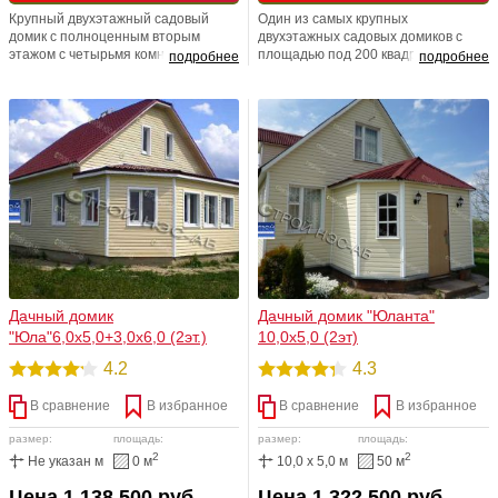
Крупный двухэтажный садовый
Один из самых крупных
домик с полноценным вторым
двухэтажных садовых домиков с
этажом с четырьмя комнатами.
площадью под 200 квадратов.
подробнее
подробнее
Большое количество помещений
Понятно, что имея такой простор,
позволяет с легкостью выделить
есть где развернуться
несколько функциональных зон.
конструкторской и дизайнерской
Места в «Эсмеральде» хватит для
мысли. Внутренняя планировка
места отдыха и для хозяйственных
может быть изменена в
помещений, и для санузла.
соответствии с пожеланиями
клиента.
Дачный домик
Дачный домик "Юланта"
"Юла"6,0х5,0+3,0х6,0 (2эт.)
10,0х5,0 (2эт)
4.2
4.3
В сравнение
В избранное
В сравнение
В избранное
размер:
площадь:
размер:
площадь:
2
2
Не указан м
0 м
10,0 x 5,0 м
50 м
Цена 1 138 500 руб
Цена 1 322 500 руб