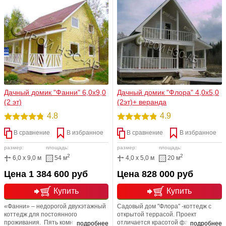
сайдингом,внутри вагонка,пол
выбор). Внутренняя обшивка
многослойный.
выполнена из деревянной вагонки.
Утеплен.
Дачный домик "Фанни" 6,0х9,0
Дачный домик "Флора" 4,0х5,0
(2 эт)
(2эт)+ веранда
4.8
4.9
В сравнение
В избранное
В сравнение
В избранное
размер:
площадь:
размер:
площадь:
2
2
6,0 x 9,0 м
54 м
4,0 x 5,0 м
20 м
Цена 1 384 600 руб
Цена 828 000 руб
Купить
Купить
«Фанни» – недорогой двухэтажный
Садовый дом "Флора" -коттедж с
коттедж для постоянного
открытой террасой. Проект
проживания. Пять комнат,
отличается красотой фасада и
подробнее
подробнее