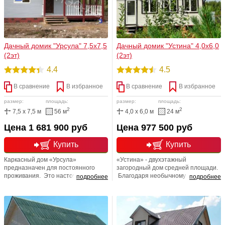
Дачный домик "Урсула" 7,5х7,5
Дачный домик "Устина" 4,0х6,0
(2эт)
(2эт)
4.4
4.5
В сравнение
В избранное
В сравнение
В избранное
размер:
площадь:
размер:
площадь:
2
2
7,5 x 7,5 м
56 м
4,0 x 6,0 м
24 м
Цена 1 681 900 руб
Цена 977 500 руб
Купить
Купить
Каркасный дом «Урсула»
«Устина» - двухэтажный
предназначен для постоянного
загородный дом средней площади.
проживания. Это настоящий
Благодаря необычному и очень
подробнее
подробнее
пятикомнатный коттедж с кухней и
привлекательному внешнему виду
большим санузлом. Он
он сразу обращает на себя
предоставляет гораздо больший
внимание. Впрочем, дело не только
уровень комфорта, чем обычная
в красоте: хорошо продуманная
городская квартира. При этом
планировка, качественное
квартира стоит гораздо дороже -
утепление и добротная отделка - в