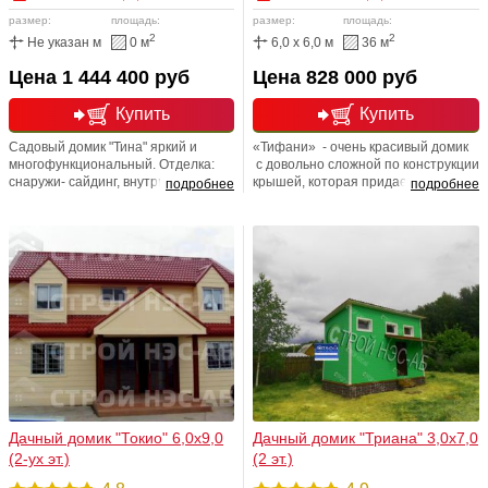
размер:
площадь:
размер:
площадь:
2
2
Не указан м
0 м
6,0 x 6,0 м
36 м
Цена 1 444 400 руб
Цена 828 000 руб
Купить
Купить
Садовый домик "Тина" яркий и
«Тифани» - очень красивый домик
многофункциональный. Отделка:
с довольно сложной по конструкции
снаружи- сайдинг, внутри - вагонкой
крышей, которая придает ему
подробнее
подробнее
пород, утеплен мин ватой.
просто сказочный вид.
Планировкой дома предусмотрено:
две комнаты и довольно
просторная веранда под общей
кровлей на первом этаже и
небольшая комната на втором.
Максимальная высота потолка на
втором этаже – 2,7 метра.
Дачный домик "Токио" 6,0х9,0
Дачный домик "Триана" 3,0х7,0
(2-ух эт.)
(2 эт.)