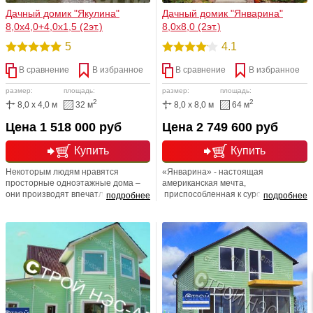
Дачный домик "Якулина"
Дачный домик "Январина"
8,0х4,0+4,0х1,5 (2эт.)
8,0х8,0 (2эт.)
5
4.1
В сравнение
В избранное
В сравнение
В избранное
размер:
площадь:
размер:
площадь:
2
2
8,0 x 4,0 м
32 м
8,0 x 8,0 м
64 м
Цена 1 518 000 руб
Цена 2 749 600 руб
Купить
Купить
Некоторым людям нравятся
«Январина» - настоящая
просторные одноэтажные дома –
американская мечта,
они производят впечатление очень
приспособленная к суровому
подробнее
подробнее
устойчивых и долговечных. Дом
подмосковному климату.
«Якулина» именно такой - конечно,
Теплоизоляционный слой
в нем есть второй этаж, но
толщиной 150 мм обеспечивает
благодаря широкой двускатной
эффективное удержание тепла
кровле дом выглядит очень
зимой и прохладу в жаркие летние
основательно и вместе с тем уютно.
месяцы. Каркас дома изготовлен из
прочного бруса с сечением 100 мм.
Это дом на долгие годы:
переселившись в него, вы едва ли
захотите куда-либо уезжать.