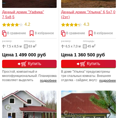
Дачный домик "Уафика"
Дачный домик "Ульяна" 6,5х7,0
7,5х8,5
(2эт.)
4.2
4.3
В сравнение
В избранное
В сравнение
В избранное
размер:
площадь:
размер:
площадь:
2
2
7,5 x 8,5 м
63 м
6,5 x 7,0 м
45 м
Цена 1 499 000 руб
Цена 1 360 500 руб
Купить
Купить
Простой, компактный и
В доме "Ульяна" предусмотрены
многофункциональный. Планировка
три спальных комнаты. Внешняя
позволяет выделить
отделка - сайдинг, внутренняя
подробнее
подробнее
изолированные помещения с
отделка - евровагонка, пол имеет
отдельными входами. Имеется
многослойную фактуру. Данное
возможность обустройства в одной
строение построено по каркасной
из комнат хозчасти, санузла,
технологии. Предусмотрено
спальных комнат.
круглогодичное проживание. В
подарок предлагается -
СТОЛБЧАТЫЙ ФУНДАМЕНТ.