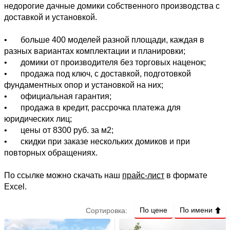
недорогие дачные домики собственного производства с
2
—
м
доставкой и установкой.
Планировка
•
больше 400 моделей разной площади, каждая в
разных вариантах комплектации и планировки;
Без перегородок
16
•
домики от производителя без торговых наценок;
•
продажа под ключ, с доставкой, подготовкой
Обшивка внешняя
фундаментных опор и установкой на них;
•
официальная гарантия;
Евровагонка (АВ)
16
•
продажа в кредит, рассрочка платежа для
юридических лиц;
Обшивка внутренняя
•
цены от 8300 руб. за м2;
•
скидки при заказе нескольких домиков и при
Евровагонка (АВ)
16
повторных обращениях.
Кровля
По ссылке можно скачать наш
прайс-лист
в формате
Мягкая черепица (базовые цвета)
Excel.
410
По цене
По имени
Сортировка: