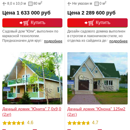
2
2
8,0 x 10,0 м
80 м
Не указан м
0 м
Цена 1 633 000 руб
Цена 2 289 600 руб
Купить
Купить
Садовый дом "Юли", выполнен по
Дизайн садового домика выполнен
каркасной технологии.
в строгом и лаконичном стиле, но
Предназначен для круглогодичного
отделка из сайдинга делает его
подробнее
подробнее
проживания. Стоит отметить
силуэт изящным и легким, а
комфортабельность исполнения,
возможность самостоятельно
яркую индивидуальность, харизму и
менять цветовую гамму открывает
стильный и максимально удобный
широкий простор для дизайнерских
образ. Возможна любая
экспериментов. Вы также можете
перепланировка
выбрать отделку из: блок-хауса
(дерев./метал) и имитации под брус.
Дачный домик "Юнита" 7,0х9,0
Дачный домик "Юнона" 125м2
(2эт)
(2эт.)
4.6
4.7