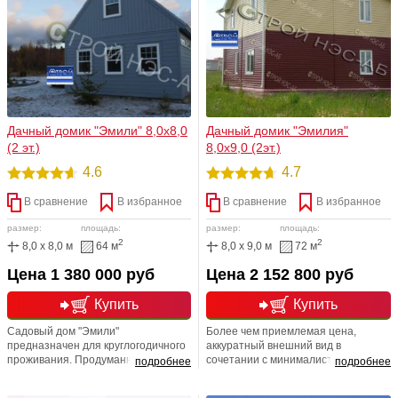
Дачный домик "Эмили" 8,0х8,0
Дачный домик "Эмилия"
(2 эт.)
8,0х9,0 (2эт.)
4.6
4.7
В сравнение
В избранное
В сравнение
В избранное
размер:
площадь:
размер:
площадь:
2
2
8,0 x 8,0 м
64 м
8,0 x 9,0 м
72 м
Цена 1 380 000 руб
Цена 2 152 800 руб
Купить
Купить
Садовый дом "Эмили"
Более чем приемлемая цена,
предназначен для круглогодичного
аккуратный внешний вид в
проживания. Продуманная
сочетании с минималистским
подробнее
подробнее
планировка позволяет
дизайном делают этот вариант
удовлетворить большинству
оптимальным для начинающих