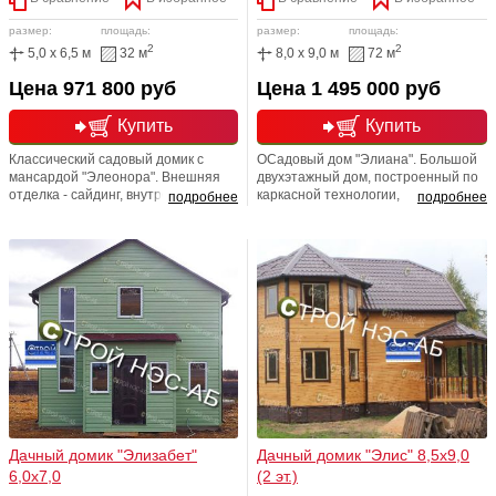
размер:
площадь:
размер:
площадь:
2
2
5,0 x 6,5 м
32 м
8,0 x 9,0 м
72 м
Цена 971 800 руб
Цена 1 495 000 руб
Купить
Купить
Классический садовый домик с
ОСадовый дом "Элиана". Большой
мансардой "Элеонора". Внешняя
двухэтажный дом, построенный по
отделка - сайдинг, внутренняя
каркасной технологии,
подробнее
подробнее
отделка - вагонка
предназначенный для
круглогодичного использования.
Дачный домик "Элизабет"
Дачный домик "Элис" 8,5х9,0
6,0х7,0
(2 эт.)