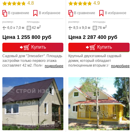
4.8
4.9
В сравнение
В избранное
В сравнение
В избранное
размер:
площадь:
размер:
площадь:
2
2
6,0 x 7,0 м
42 м
8,5 x 9,0 м
76 м
Цена 1 255 800 руб
Цена 2 287 400 руб
Купить
Купить
Садовый дом "Элизабет". Площадь
Крупный двухэтажный садовый
застройки только первого этажа
домик, который обладает
составляет 42 м2. Полностью
полноценным вторым этажом с
подробнее
подробнее
утепленный вариант, для
четырьмя комнатами. Большое
круглогодичного проживания
количество помещений позволяет с
легкостью выделить несколько
функциональных зон. Места хватит
для отдыха, хоз.помещений, для
санузла.