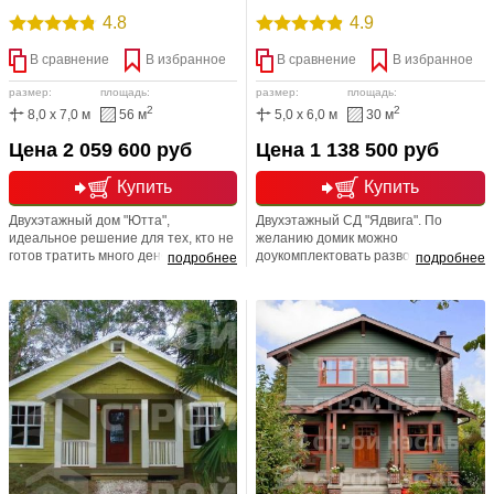
4.8
4.9
В сравнение
В избранное
В сравнение
В избранное
размер:
площадь:
размер:
площадь:
2
2
8,0 x 7,0 м
56 м
5,0 x 6,0 м
30 м
Цена 2 059 600 руб
Цена 1 138 500 руб
Купить
Купить
Двухэтажный дом "Ютта",
Двухэтажный СД "Ядвига". По
идеальное решение для тех, кто не
желанию домик можно
готов тратить много денег и
доукомплектовать разводкой
подробнее
подробнее
времени на строительство своего
систем водоснабжения и
загородного дома.
канализации.