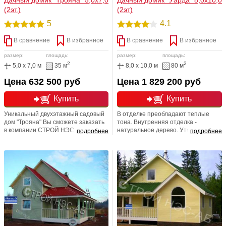
(2эт.)
(2эт)
5
4.1
В сравнение
В избранное
В сравнение
В избранное
размер:
площадь:
размер:
площадь:
2
2
5,0 x 7,0 м
35 м
8,0 x 10,0 м
80 м
Цена 632 500 руб
Цена 1 829 200 руб
Купить
Купить
Уникальный двухэтажный садовый
В отделке преобладают теплые
дом "Трояна" Вы сможете заказать
тона. Внутренняя отделка -
в компании СТРОЙ НЭСАБ-Н.
натуральное дерево. Утепление
подробнее
подробнее
Полная отделка натуральным
-для круглогодичного проживания. В
деревом и современными
подарок -фундамент!
теплоизоляционными
материалами -не оставят
равнодушными ни одного
приобретателя. Изысканный
дизайн дачного дома позволит с
радостью и комфортом отдыхать на
даче.