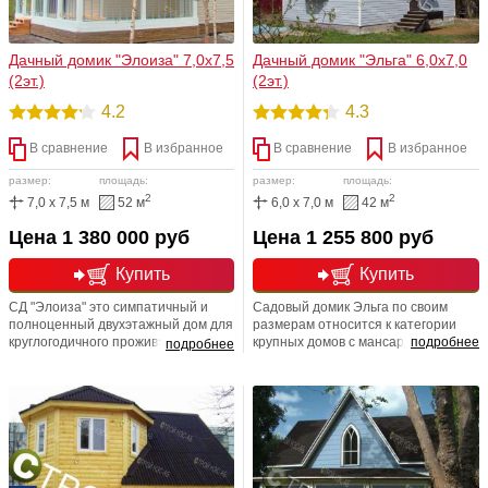
Дачный домик "Элоиза" 7,0х7,5
Дачный домик "Эльга" 6,0х7,0
(2эт.)
(2эт.)
4.2
4.3
В сравнение
В избранное
В сравнение
В избранное
размер:
площадь:
размер:
площадь:
2
2
7,0 x 7,5 м
52 м
6,0 x 7,0 м
42 м
Цена 1 380 000 руб
Цена 1 255 800 руб
Купить
Купить
СД "Элоиза" это симпатичный и
Садовый домик Эльга по своим
полноценный двухэтажный дом для
размерам относится к категории
круглогодичного проживания.
крупных домов с мансардой.
подробнее
подробнее
Комфортные и просторные
комнаты, любая перепланировка,
возможность уменьшения или
увеличения размеров. Данный
проект дома органично впишется в
любой природный ландшафт.