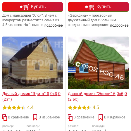
Купить
Купить
Дом с мансардой "Хлоя". В нем с
«Эвридика» – просторный
комфортом разместится семья из
двухэтажный дом с большим
4-5 человек. На 1-ом этаже
чердачным помещением.
подробнее
подробнее
расположены различные комнаты
Планировкой дома предусмотрено
для нужд хозяев, 2 этаж полностью
6 комнат, причем 2 из них
отведен в приватную зону.
увеличены за счет эркеров.
Возможна любая перепланировка.
Толщина слоя утеплителя 150 мм, а
это значит, что дом вполне
пригоден для постоянного
проживания в климатических
условиях Московской области
Дачный домик "Эдита" 6,0х6,0
Дачный домик "Эжени" 6,0х6,0
(2эт.)
(2 эт.)
4.4
4.5
В сравнение
В избранное
В сравнение
В избранное
размер:
площадь:
размер:
площадь:
2
2