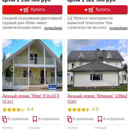
Купить
Купить
Средний по размерам двухэтажный
СД "Юланта" изготовлен по
садовый дом «Юла» имеет
каркасной технологии. При
примечательную компоновку- в нем
строительстве мы использует
подробнее
подробнее
есть все: прихожая/ входной
только качественный и добрый
тамбур, несколько изолированных
материал, применяем усиленный
комнат. Одну из них можно
каркас и утепление.
использовать как для хранения
сельхозинвентаря, так и для
обустройства санузла.
Дачный домик "Юли" 8,0х10,0
Дачный домик "Юлиана" 138м2
(2 эт.)
(2эт)
4.4
4.5
В сравнение
В избранное
В сравнение
В избранное
размер:
площадь:
размер:
площадь: