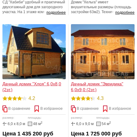
СД "Хабиби" удобный и практичный
Домик "Хельга" имеет
двухэтажный дом для загородного
внушительные размеры (площадь
участка. На 1 этаже комната 16 м2,
застройки 63м2). Техническая часть
подробнее
подробнее
на мансардном этаже
проекта соответствует его
располагается также достаточно
аккуратному внешнему виду, в
просторная комната.
качестве теплоизолирующего
материала применяется
минеральная вата компании
«Кнауф», что повышает
пожаробезопасность и
экологичность домика.
Дачный домик "Хлоя" 6,0х8,0
Дачный домик "Эвридика"
(2эт.)
6,0х9,0 (2эт.)
4.2
4.3
В сравнение
В избранное
В сравнение
В избранное
размер:
площадь:
размер:
площадь:
2
2
6,0 x 8,0 м
48 м
6,0 x 9,0 м
54 м
Цена 1 435 200 руб
Цена 1 725 000 руб