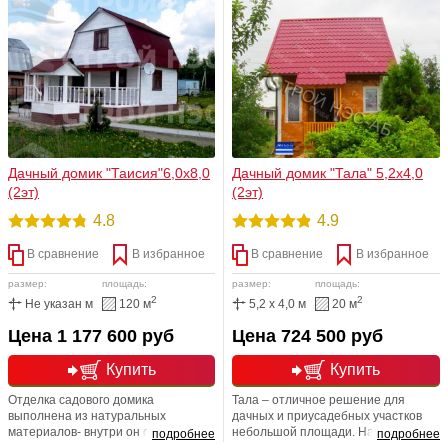
Дачный домик "Таисия"6,0х8,0
Дачный домик "Тала" 5,2х4,0
(2эт)
(2эт)
4.8
4.9
В сравнение
В избранное
В сравнение
В избранное
размер:
площадь:
размер:
площадь:
2
2
Не указан м
120 м
5,2 x 4,0 м
20 м
Цена 1 177 600 руб
Цена 724 500 руб
Купить
Купить
Отделка садового домика
Тала – отличное решение для
выполнена из натуральных
дачных и приусадебных участков
материалов- внутри он отделан
небольшой площади. На
подробнее
подробнее
деревянной вагонкой, а снаружи
традиционных 5-6 сотках довольно