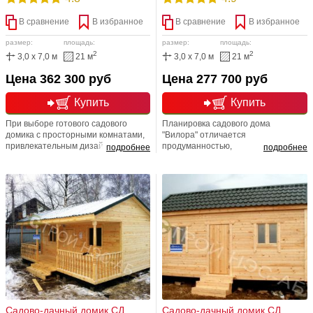
В сравнение
В избранное
В сравнение
В избранное
размер:
площадь:
размер:
площадь:
2
2
3,0 x 7,0 м
21 м
3,0 x 7,0 м
21 м
Цена 362 300 руб
Цена 277 700 руб
Купить
Купить
При выборе готового садового
Планировка садового дома
домика с просторными комнатами,
"Вилора" отличается
привлекательным дизайном и
продуманностью,
подробнее
подробнее
адекватной ценой рекомендуем вам
многофункциональностью и
обратить внимание на домик
создана специально для большой
«Влада» с габаритами 3 на 7м.
семьи. Является полноценным
Жилая комната площадью под 21
садовым строением, готовым
кв. м. позволит легко расположить
подарить своим хозяевам радость,
набор мебели и деталей
комфорт и защиту от непогоды. Все
интерьера, необходимых для
это обеспечивает долговечность
комфортной жизни
использования и высокий уровень
потребительских качеств.
Садово-дачный домик СД
Садово-дачный домик СД