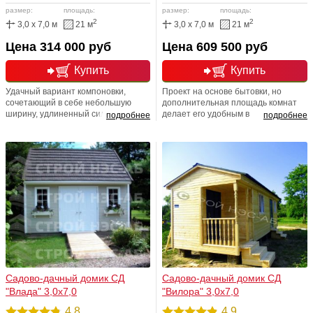
размер:
площадь:
размер:
площадь:
2
2
3,0 x 7,0 м
21 м
3,0 x 7,0 м
21 м
Цена 314 000 руб
Цена 609 500 руб
Купить
Купить
Удачный вариант компоновки,
Проект на основе бытовки, но
сочетающий в себе небольшую
дополнительная площадь комнат
ширину, удлиненный силуэт и
делает его удобным в
подробнее
подробнее
практичное крыльцо. Снаружи
использовании. В нем с комфортом
отделан евро материалом, а в
разместится большая семья.
конкретном случае блок-хаусом,
Полноценное утепление.
внутри – деревянной вагонкой
хвойных пород, категории В.
Утеплен минеральной ватой
фирмы "Кнауф" по системе Экос.
Садово-дачный домик СД
Садово-дачный домик СД
"Влада" 3,0х7,0
"Вилора" 3,0х7,0
4.8
4.9