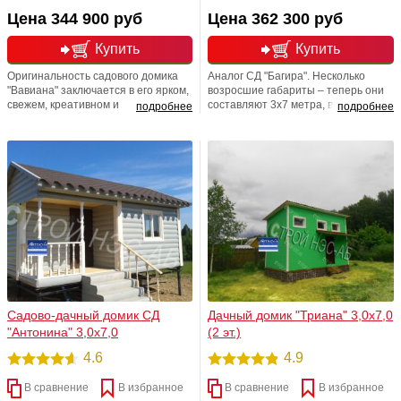
Цена 344 900 руб
Цена 362 300 руб
Купить
Купить
Оригинальность садового домика
Аналог СД "Багира". Несколько
"Вавиана" заключается в его ярком,
возросшие габариты – теперь они
свежем, креативном и
составляют 3х7 метра, все равно
подробнее
подробнее
неповторимом стиле. Ваш дом не
подходят для участков даже самых
будет похож на бесконечное
маленьких размеров. Внутренние
количество одинаковых домиков
габариты этого, на первый взгляд,
различных огородных товариществ.
маленького садового домика, при
Для вашего удобства мы увеличили
рациональном подходе позволяют
конек кровли и предусмотрели
разместить все, что необходимо
возможность устройства доп.
вам!
распашных дверей
Садово-дачный домик СД
Дачный домик "Триана" 3,0х7,0
"Антонина" 3,0х7,0
(2 эт.)
4.6
4.9
В сравнение
В избранное
В сравнение
В избранное