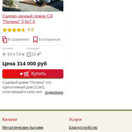
Садово-дачный домик СД
"Полина" 3,0х7,0
4.6
В сравнение
В избранное
размер:
площадь:
2
3,0 x 7,0 м
21 м
Цена 314 000 руб
Купить
Садовый домик "Полина" это
одноэтажный дом (21м2),
сочетающий в себе небольшую
подробнее
ширину, удлиненный силуэт,
практичное крыльцо и полноценное
утепление минеральной ватой
фирмы "Кнауф". Возможна любая
перепланировка и изменение
Каталог
Услуги
размера.
Металлические бытовки
Благоустройство