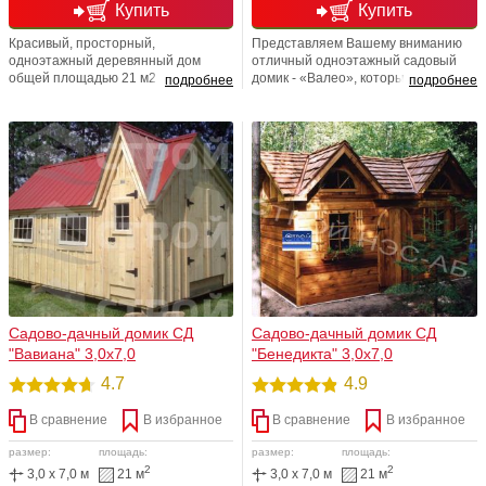
Купить
Купить
Красивый, просторный,
Представляем Вашему вниманию
одноэтажный деревянный дом
отличный одноэтажный садовый
общей площадью 21 м2 будет
домик - «Валео», который
подробнее
подробнее
радовать вашу семью на
характерен тем, что при своих
протяжении многих лет. Садовый
габаритных размерах, площадь
домик "Гелла" будет настоящим
застройки 21м2, имеет
убежищем от суеты городской
продуманную планировку,
жизни для небольшой семьи из
стильный дизайн и яркий,
трех-четырех человек. Полностью
неповторимый образ. Возможна
утепленный вариант.
любая перепланировка и
увеличение (уменьшение)
размерного ряда
Садово-дачный домик СД
Садово-дачный домик СД
"Вавиана" 3,0х7,0
"Бенедикта" 3,0х7,0
4.7
4.9
В сравнение
В избранное
В сравнение
В избранное
размер:
площадь:
размер:
площадь:
2
2
3,0 x 7,0 м
21 м
3,0 x 7,0 м
21 м