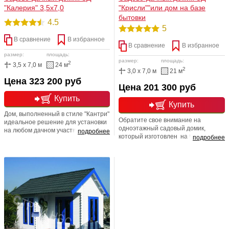
"Калерия" 3,5х7,0
"Крисли""или дом на базе
бытовки
4.5
5
В сравнение
В избранное
В сравнение
В избранное
размер:
площадь:
размер:
площадь:
2
3,5 x 7,0 м
24 м
2
3,0 x 7,0 м
21 м
Цена 323 200 руб
Цена 201 300 руб
Купить
Купить
Дом, выполненный в стиле "Кантри"
Обратите свое внимание на
идеальное решение для установки
одноэтажный садовый домик,
на любом дачном участке.
подробнее
который изготовлен на базе
подробнее
Изготовлен из экологически чистых
типовой бытовки. Двухсторонняя
материалов. Внешняя и
(внутри и снаружи) отделка
внутренняя отделка из деревянной
целиковой вагонкой хвойных пород,
вагонки. Открытая резная веранда
всестороннее(стены, пол,
с точеными балясинами.
потолок)утепление минеральной
ватой. Тип распашонки имеет
огромный потенциал и позволяет
прекрасно разнообразить свое
проживание за городом.