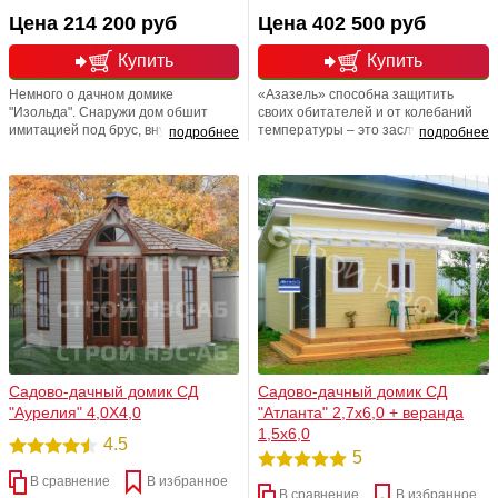
Цена 214 200 руб
Цена 402 500 руб
Купить
Купить
Немного о дачном домике
«Азазель» способна защитить
"Изольда". Снаружи дом обшит
своих обитателей и от колебаний
имитацией под брус, внутри
температуры – это заслуга не
подробнее
подробнее
вагонкой категории В. Утепление
только планировки, при котором
фирмы "Кнауф", толщиной 5 см, по
одна из комнат надежно защищена
всему периметру (пол, стены,
от поступления порций холодного
потолок). Нестандартная
воздуха при открывании-
кровельная система. Кровельный
закрывании входной двери, но и
материал мягкая черепица Шинглас
теплозоляции, выполненной из
"Соната" (цвета на выбор
качественного минераловатного
Заказчика)
утеплителя толщиной 50 мм.
Садово-дачный домик СД
Садово-дачный домик СД
"Аурелия" 4,0Х4,0
"Атланта" 2,7х6,0 + веранда
1,5х6,0
4.5
5
В сравнение
В избранное
В сравнение
В избранное