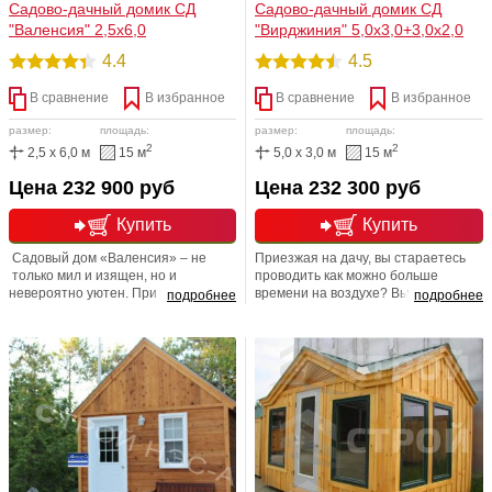
Садово-дачный домик СД
Садово-дачный домик СД
"Валенсия" 2,5х6,0
"Вирджиния" 5,0х3,0+3,0х2,0
4.4
4.5
В сравнение
В избранное
В сравнение
В избранное
размер:
площадь:
размер:
площадь:
2
2
2,5 x 6,0 м
15 м
5,0 x 3,0 м
15 м
Цена 232 900 руб
Цена 232 300 руб
Купить
Купить
Садовый дом «Валенсия» – не
Приезжая на дачу, вы стараетесь
только мил и изящен, но и
проводить как можно больше
невероятно уютен. При этом,
времени на воздухе? Вы гордитесь
подробнее
подробнее
стремление к красоте не пошло в
тем, как выглядит ваш участок, и не
ущерб практичности
хотите загромождать его
использования. В отделке
постройками? Установите
преобладают теплые и светлые
компактный дачный домик
тона натурального дерева – внутри
«Вирджиния»: он не займет много
домик обшит целиковой хвойной
места, а благодаря большим окнам
вагонкой, наполняющей комнату
вы сможете наслаждаться видом
приятным ароматом соснового
вашего сада из любой комнаты.
бора. Мы рады радовать Вас!