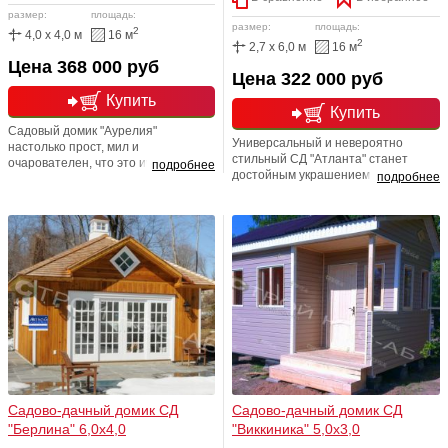
размер:
площадь:
размер:
площадь:
2
4,0 x 4,0 м
16 м
2
2,7 x 6,0 м
16 м
Цена 368 000 руб
Цена 322 000 руб
Купить
Купить
Садовый домик "Аурелия"
Универсальный и невероятно
настолько прост, мил и
стильный СД "Атланта" станет
очарователен, что это именно тот
подробнее
достойным украшением любого
подробнее
случай, когда на все сто работает
загородного и приусадебного
поговорка: "В тесноте, да не в
участка. Нестандартная форма
обиде". Ведь главное, это не
домика создает в мини домике
большие комнаты, а атмосфера
неповторимую атмосферу уюта и
тепла и уюта, а именно это здесь
практичности. Просторная веранда
присутствует с лихвой. Любая
способствует разнообразию
размерная линейка! Любая
времяпрепровождения.
перепланировка!
Садово-дачный домик СД
Садово-дачный домик СД
"Берлина" 6,0х4,0
"Виккиника" 5,0х3,0