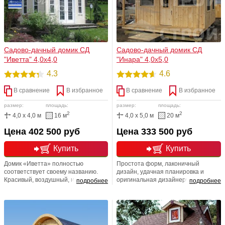
Садово-дачный домик СД
Садово-дачный домик СД
"Иветта" 4,0х4,0
"Инара" 4,0х5,0
4.3
4.6
В сравнение
В избранное
В сравнение
В избранное
размер:
площадь:
размер:
площадь:
2
2
4,0 x 4,0 м
16 м
4,0 x 5,0 м
20 м
Цена 402 500 руб
Цена 333 500 руб
Купить
Купить
Домик «Иветта» полностью
Простота форм, лаконичный
соответствует своему названию.
дизайн, удачная планировка и
Красивый, воздушный, невероятно
оригинальная дизайнерская
подробнее
подробнее
легкий, при этом максимально
кровельная система это все наш
уютный и комфортный. Если вы
садовый домик "Инара". Снаружи
любите отдыхать и пить чай на
строение обшито имитацией под
свежем воздухе, то наверняка
брус, внутри обшито вагонкой
сможете оценить этот дом по
хвойных пород, утеплено