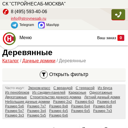
СК "СТРОЙНЕСАБ-МОСКВА"
Цена
8 (495) 593-40-06
info@stroynesab.ru
Telegram
MaxApp
—
руб
Меню
Ваш заказ
0
Длина
Деревянные
Главная
Каталог
/
Дачные домики
/ Деревянные
Каталог
—
м
Услуги
Открыть фильтр
Ширина
Наши работы
Часто ищут:
Эконом-класс
С верандой
С террасой
Из бруса
Сопутствующие товары
Из пеноблоков
Из сэндвич-панелей
Каркасные
Одноэтажные
Двухэтажные
Строительство дачного домика
Летний дачный домик
—
м
Небольшие дачные домики
Размер 2х2
Размер 6х3
Размер 4х4
О компании
Размер 5х6
Размер 7х7
Размер 8х8
Размер 6х4
Размер 6х8
Размер 5х7
Размер 3х4
Размер 4х5
Размер 6х5
Размер 7х3
Контакты
Площадь
Размер 3х3
Размер 5х5
Размер 6х6