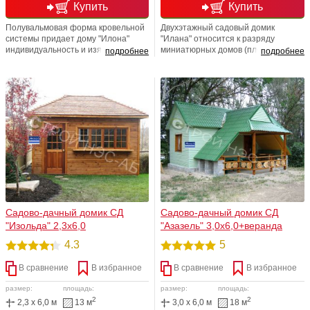
Купить
Купить
Полувальмовая форма кровельной
Двухэтажный садовый домик
системы придает дому "Илона"
"Илана" относится к разряду
индивидуальность и изящество.
миниатюрных домов (площадь
подробнее
подробнее
Практичная планировка
застройки первого этажа 16м2).
распашонкой позволяет
Данный проект вобрал в себя
максимально эффективно
массу модернизационных
использовать жилую площадь.
элементов: красивый, яркий дизайн,
Домик невероятно хорош!
лестницу в потолке, два слуховых
окна.
Садово-дачный домик СД
Садово-дачный домик СД
"Изольда" 2,3х6,0
"Азазель" 3,0х6,0+веранда
4.3
5
В сравнение
В избранное
В сравнение
В избранное
размер:
площадь:
размер:
площадь:
2
2
2,3 x 6,0 м
13 м
3,0 x 6,0 м
18 м