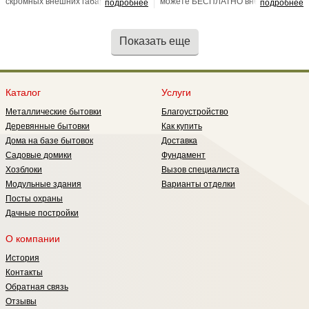
скромных внешних габаритах (4 на
можете БЕСПЛАТНО внести
подробнее
подробнее
5 метров) в нем удачно сочетаются
ЛЮБЫЕ корректировки в проект,
все атрибуты дачного дома. Имеет
изменить планировку и размеры.
две светлые комнаты.
Показать еще
Каталог
Услуги
Металлические бытовки
Благоустройство
Деревянные бытовки
Как купить
Дома на базе бытовок
Доставка
Садовые домики
Фундамент
Хозблоки
Вызов специалиста
Модульные здания
Варианты отделки
Посты охраны
Дачные постройки
О компании
История
Контакты
Обратная связь
Отзывы