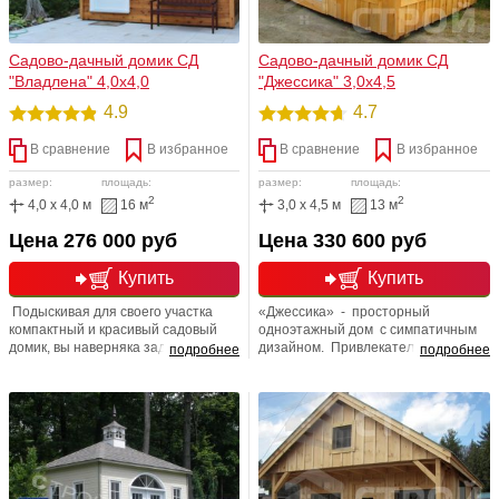
Садово-дачный домик СД
Садово-дачный домик СД
"Владлена" 4,0х4,0
"Джессика" 3,0х4,5
4.9
4.7
В сравнение
В избранное
В сравнение
В избранное
размер:
площадь:
размер:
площадь:
2
2
4,0 x 4,0 м
16 м
3,0 x 4,5 м
13 м
Цена 276 000 руб
Цена 330 600 руб
Купить
Купить
Подыскивая для своего участка
«Джессика» - просторный
компактный и красивый садовый
одноэтажный дом с симпатичным
домик, вы наверняка задержите
дизайном. Привлекательный
подробнее
подробнее
взгляд на домике «Владлена».
внешний вид, удачная планировка,
Именно в нем мы постарались
надежная конструкция и доступная
сконцентрировать все самое
цена сделали этот домик одним из
лучшее, уместив это в небольшие
самых популярных в нашем
размеры. Купите скорее в компании
каталоге. Не теряйте времени и
СТРОЙ НЭС-АБ дом -времянку
смело заказывайте недорогой
совсем недорого и в очень сжатые
домик для дачи по фантастической
сроки!
цене!