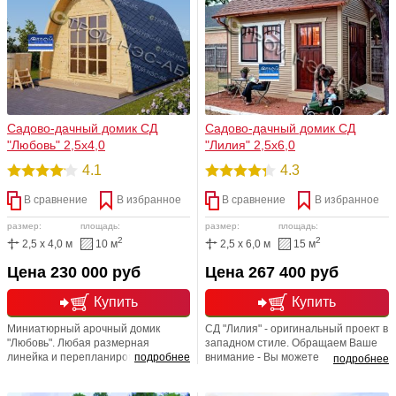
достоинству. Любая размерная
минеральной ватой фирмы
линейка!
"Кнауф". Пароизоляция -пергамин.
Кровельный материал на выбор:
мягкая либо металлочерепица.
Садово-дачный домик СД
Садово-дачный домик СД
"Любовь" 2,5х4,0
"Лилия" 2,5х6,0
4.1
4.3
В сравнение
В избранное
В сравнение
В избранное
размер:
площадь:
размер:
площадь:
2
2
2,5 x 4,0 м
10 м
2,5 x 6,0 м
15 м
Цена 230 000 руб
Цена 267 400 руб
Купить
Купить
Миниатюрный арочный домик
СД "Лилия" - оригинальный проект в
"Любовь". Любая размерная
западном стиле. Обращаем Ваше
линейка и перепланировка.
подробнее
внимание - Вы можете
подробнее
самостоятельно вносить любые
изменения в планировку: менять