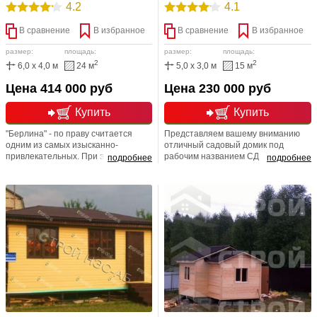
4.2
4.1
В сравнение
В избранное
В сравнение
В избранное
размер:
площадь:
размер:
площадь:
2
2
6,0 x 4,0 м
24 м
5,0 x 3,0 м
15 м
Цена 414 000 руб
Цена 230 000 руб
Купить
Купить
"Берлина" - по праву считается
Представляем вашему вниманию
одним из самых изысканно-
отличный садовый домик под
привлекательных. При этом он
рабочим названием СД
подробнее
подробнее
прекрасно справляется со своими
"Виккиника", который является
основными обязанностями –
идеальным пространством для
обеспечивать комфортный отдых
обустройства вашей загородной
на приусадебном участке.
жизни. Возможна любая
Полноценное утепление
перепланировка. Любая размерная
минераловатным материалом
линейка. Полноценное утепление.
фирмы «Кнауф» обеспечивает
Мы счастливы радовать Вас новым
надежную защиту от перепадов
ассортиментом!
температур.