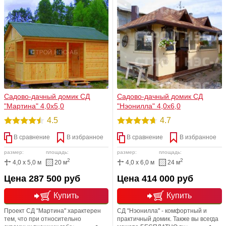
детали местами, переносить,
добавлять (окна и двери),
корректировать размеры.
Садово-дачный домик СД
Садово-дачный домик СД
"Мартина" 4,0х5,0
"Нэонилла" 4,0х6,0
4.5
4.7
В сравнение
В избранное
В сравнение
В избранное
размер:
площадь:
размер:
площадь:
2
2
4,0 x 5,0 м
20 м
4,0 x 6,0 м
24 м
Цена 287 500 руб
Цена 414 000 руб
Купить
Купить
Проект СД "Мартина" характерен
СД "Нэонилла" - комфортный и
тем, что при относительно
практичный домик. Также вы всегда