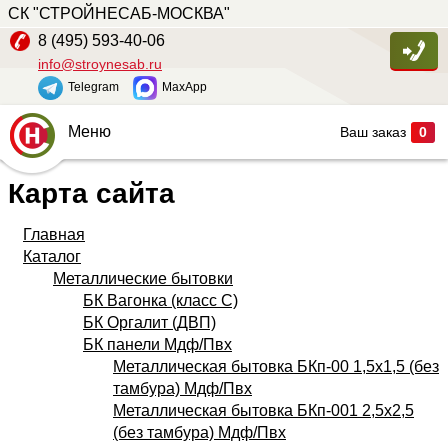
СК "СТРОЙНЕСАБ-МОСКВА"
8 (495) 593-40-06
info@stroynesab.ru
Telegram
MaxApp
Меню
Ваш заказ
0
Главная
Карта сайта
Каталог
Главная
Услуги
Каталог
Металлические бытовки
Наши работы
БК Вагонка (класс С)
БК Оргалит (ДВП)
Сопутствующие товары
БК панели Мдф/Пвх
О компании
Металлическая бытовка БКп-00 1,5х1,5 (без
тамбура) Мдф/Пвх
Контакты
Металлическая бытовка БКп-001 2,5х2,5
(без тамбура) Мдф/Пвх