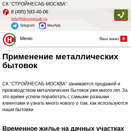
СК "СТРОЙНЕСАБ-МОСКВА"
8 (495) 593-40-06
info@stroynesab.ru
Telegram
MaxApp
Меню
Ваш заказ
0
Главная
Применение металлических
Каталог
бытовок
Услуги
СК "СТРОЙНЕСАБ-МОСКВА" занимается продажей и
Наши работы
производством металлических бытовок уже много лет. За
Сопутствующие товары
это время успели поработать с самыми разными
клиентами и узнать много нового о том, как используются
О компании
наши бытовки
Контакты
Временное жилье на дачных участках