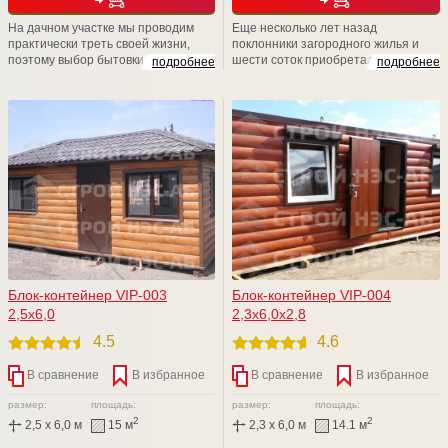
На дачном участке мы проводим
Еще несколько лет назад
практически треть своей жизни,
поклонники загородного жилья и
поэтому выбор бытовки -дело
шести соток приобретали убогие и
подробнее
подробнее
ответственное. Компания СТРОЙ
типовые изделия в личное
НЭСАБ-н дарит Вам уникальные
пользование. Удивительно, но,
бытовые помещения, аналогов Вы
несмотря на возможности
не найдете. Приходите к нам на
современного рынка, люди
Выставочную площадку,
отказываются от такой "красоты" и
рассмотрите БЫТОВКИ поближе,
пытаются решить данный вопрос
уверяем Вас, что Вы не останетесь
собственными силами.
равнодушными
Блок-контейнер VIP-003
Блок-контейнер VIP-004
2,5х6,0
2,3х6,0х2,8
4.5
4.6
В сравнение
В избранное
В сравнение
В избранное
размер:
площадь:
размер:
площадь:
2
2
2,5 x 6,0 м
15 м
2,3 x 6,0 м
14.1 м