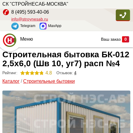
СК "СТРОЙНЕСАБ-МОСКВА"
8 (495) 593-40-06
info@stroynesab.ru
Telegram
MaxApp
Меню
Ваш заказ
0
Строительная бытовка БК-012
Главная
2,5х6,0 (Шв 10, уг7) расп №4
Каталог
4.8
Отзывов:
4
Рейтинг:
Услуги
Каталог
/
Строительные бытовки
Наши работы
Сопутствующие товары
О компании
Контакты