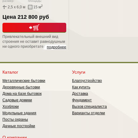
размер:
площадь:
2
2,5 x 6,0 м
15 м
Цена 212 800 руб
Привлекательный внешний вид
строения не оставит равнодушным
ни одного приобретателя. Скрытый
подробнее
металлический каркас, подарит Вам
не только надежность, но и
уникальную возможность положить
второй слой утепления, тем самым
обеспечить круглогодичное
Каталог
Услуги
проживание в нем;
Металлические бытовки
Благоустройство
Деревянные бытовки
Как купить
Дома на базе бытовок
Доставка
Садовые домики
Фундамент
Хозблоки
Вызов специалиста
Модульные здания
Варианты отделки
Посты охраны
Дачные постройки
О компании