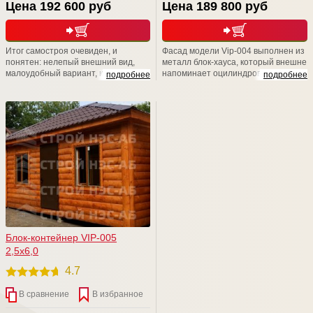
Цена 192 600 руб
Цена 189 800 руб
Итог самостроя очевиден, и
Фасад модели Vip-004 выполнен из
понятен: нелепый внешний вид,
металл блок-хауса, который внешне
малоудобный вариант, кустарная
напоминает оцилиндрованное
подробнее
подробнее
работа. Не стоит расшибаться в
бревно. Элегантная простота
лепешку и класть свое здоровье и
декора и геометрического
драгоценное время на то, чтобы
орнамента подчеркивают
возводить своими руками не пойми
изысканную структуру древесины.
что. Доверьтесь профессионалам
Наличники придают строению
из компании СТРОЙ НЭСАБ-н - и
неповторимое очарование
Вы не разочаруетесь!
старины, и подчеркивает
натуральную текстуру дерева.
Блок-контейнер VIP-005
2,5х6,0
4.7
В сравнение
В избранное