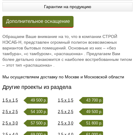
Гарантии на продукцию
Дополнительное оснащение
Обращаем Ваше внимание на то, что в компании СТРОЙ
НЭСАБ-Н, представлен огромный полигон всевозможных
вариантов бытовых помещений. Основные из них – «без
тамбура», «с тамбуром», «распашонка» . Предлагаем Вам
более детально ознакомится с наиболее востребованным типом
– этот тип «распашонка» .
Мы осуществляем доставку по Москве и Московской области
Другие проекты из раздела
1,5 x 1,5
49 500 р.
1,5 x 1,5
43 700 р.
2,5 x 2,5
54 100 р.
2,5 x 2,5
49 500 р.
2,5 x 3,0
57 500 р.
2,5 x 3,0
51 800 р.
2,5 x 4,0
69 000 р.
2,5 x 4,0
61 000 р.