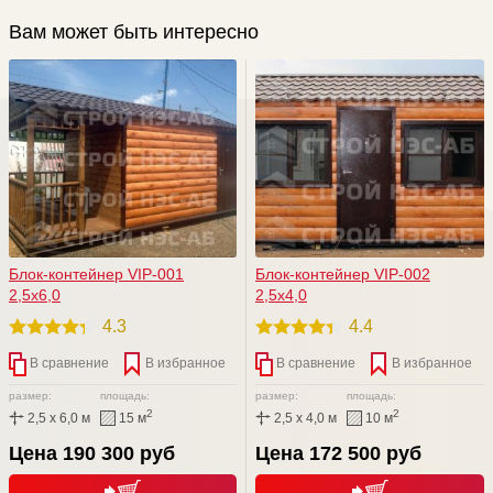
Вам может быть интересно
Блок-контейнер VIP-001
Блок-контейнер VIP-002
2,5х6,0
2,5х4,0
4.3
4.4
В сравнение
В избранное
В сравнение
В избранное
размер:
площадь:
размер:
площадь:
2
2
2,5 x 6,0 м
15 м
2,5 x 4,0 м
10 м
Цена 190 300 руб
Цена 172 500 руб