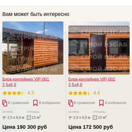
Вам может быть интересно
Блок-контейнер VIP-001
Блок-контейнер VIP-002
2,5х6,0
2,5х4,0
4.3
4.4
В сравнение
В избранное
В сравнение
В избранное
размер:
площадь:
размер:
площадь:
2
2
2,5 x 6,0 м
15 м
2,5 x 4,0 м
10 м
Цена 190 300 руб
Цена 172 500 руб