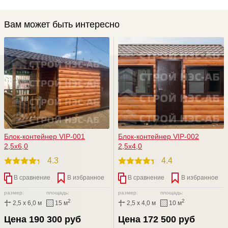
Вам может быть интересно
Блок-контейнер VIP-001
Блок-контейнер VIP-002
2,5х6,0
2,5х4,0
4.3
4.4
В сравнение
В избранное
В сравнение
В избранное
размер:
площадь:
размер:
площадь:
2
2
2,5 x 6,0 м
15 м
2,5 x 4,0 м
10 м
Цена 190 300 руб
Цена 172 500 руб