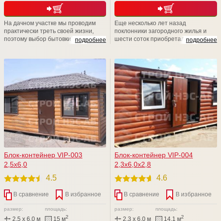
На дачном участке мы проводим
Еще несколько лет назад
практически треть своей жизни,
поклонники загородного жилья и
поэтому выбор бытовки -дело
шести соток приобретали убогие и
подробнее
подробнее
ответственное. Компания СТРОЙ
типовые изделия в личное
НЭСАБ-н дарит Вам уникальные
пользование. Удивительно, но,
бытовые помещения, аналогов Вы
несмотря на возможности
не найдете. Приходите к нам на
современного рынка, люди
Выставочную площадку,
отказываются от такой "красоты" и
рассмотрите БЫТОВКИ поближе,
пытаются решить данный вопрос
уверяем Вас, что Вы не останетесь
собственными силами.
равнодушными
Блок-контейнер VIP-003
Блок-контейнер VIP-004
2,5х6,0
2,3х6,0х2,8
4.5
4.6
В сравнение
В избранное
В сравнение
В избранное
размер:
площадь:
размер:
площадь:
2
2
2,5 x 6,0 м
15 м
2,3 x 6,0 м
14.1 м