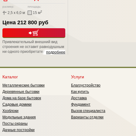
размер:
площадь:
2
2,5 x 6,0 м
15 м
Цена 212 800 руб
Привлекательный внешний вид
строения не оставит равнодушным
ни одного приобретателя. Скрытый
подробнее
металлический каркас, подарит Вам
не только надежность, но и
уникальную возможность положить
второй слой утепления, тем самым
обеспечить круглогодичное
Каталог
Услуги
проживание в нем;
Металлические бытовки
Благоустройство
Деревянные бытовки
Как купить
Дома на базе бытовок
Доставка
Садовые домики
Фундамент
Хозблоки
Вызов специалиста
Модульные здания
Варианты отделки
Посты охраны
Дачные постройки