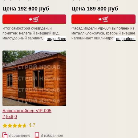
Цена 192 600 руб
Цена 189 800 руб
Итог самостроя очевиден, и
Фасад модели Vip-004 выполнен из
понятен: нелепый внешний вид,
металл блок-хауса, который внешне
малоудобный вариант, кустарная
напоминает оцилиндрованное
подробнее
подробнее
работа. Не стоит расшибаться в
бревно. Элегантная простота
лепешку и класть свое здоровье и
декора и геометрического
драгоценное время на то, чтобы
орнамента подчеркивают
возводить своими руками не пойми
изысканную структуру древесины.
что. Доверьтесь профессионалам
Наличники придают строению
из компании СТРОЙ НЭСАБ-н - и
неповторимое очарование
Вы не разочаруетесь!
старины, и подчеркивает
натуральную текстуру дерева.
Блок-контейнер VIP-005
2,5х6,0
4.7
В сравнение
В избранное