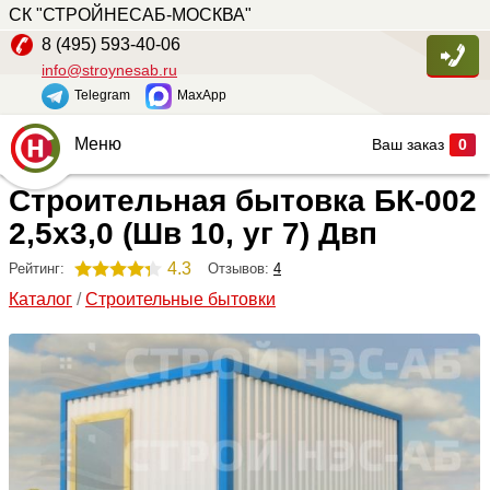
СК "СТРОЙНЕСАБ-МОСКВА"
8 (495) 593-40-06
info@stroynesab.ru
Telegram
MaxApp
Меню
Ваш заказ
0
Строительная бытовка БК-002
Главная
2,5х3,0 (Шв 10, уг 7) Двп
Каталог
4.3
Отзывов:
4
Рейтинг:
Услуги
Каталог
/
Строительные бытовки
Наши работы
Сопутствующие товары
О компании
Контакты