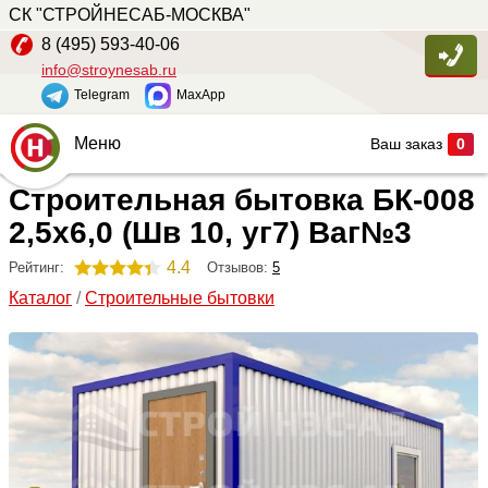
СК "СТРОЙНЕСАБ-МОСКВА"
8 (495) 593-40-06
info@stroynesab.ru
Telegram
MaxApp
Меню
Ваш заказ
0
Строительная бытовка БК-008
Главная
2,5х6,0 (Шв 10, уг7) Ваг№3
Каталог
4.4
Отзывов:
5
Рейтинг:
Услуги
Каталог
/
Строительные бытовки
Наши работы
Сопутствующие товары
О компании
Контакты