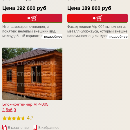
Цена 192 600 руб
Цена 189 800 руб
Итог самостроя очевиден, и
Фасад модели Vip-004 выполнен из
понятен: нелепый внешний вид,
металл блок-хауса, который внешне
малоудобный вариант, кустарная
напоминает оцилиндрованное
подробнее
подробнее
работа. Не стоит расшибаться в
бревно. Элегантная простота
лепешку и класть свое здоровье и
декора и геометрического
драгоценное время на то, чтобы
орнамента подчеркивают
возводить своими руками не пойми
изысканную структуру древесины.
что. Доверьтесь профессионалам
Наличники придают строению
из компании СТРОЙ НЭСАБ-н - и
неповторимое очарование
Вы не разочаруетесь!
старины, и подчеркивает
натуральную текстуру дерева.
Блок-контейнер VIP-005
2,5х6,0
4.7
В сравнение
В избранное