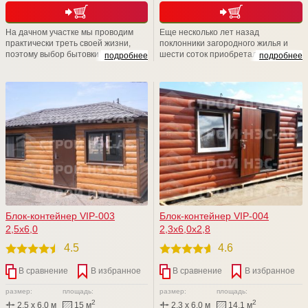
На дачном участке мы проводим
Еще несколько лет назад
практически треть своей жизни,
поклонники загородного жилья и
поэтому выбор бытовки -дело
шести соток приобретали убогие и
подробнее
подробнее
ответственное. Компания СТРОЙ
типовые изделия в личное
НЭСАБ-н дарит Вам уникальные
пользование. Удивительно, но,
бытовые помещения, аналогов Вы
несмотря на возможности
не найдете. Приходите к нам на
современного рынка, люди
Выставочную площадку,
отказываются от такой "красоты" и
рассмотрите БЫТОВКИ поближе,
пытаются решить данный вопрос
уверяем Вас, что Вы не останетесь
собственными силами.
равнодушными
Блок-контейнер VIP-003
Блок-контейнер VIP-004
2,5х6,0
2,3х6,0х2,8
4.5
4.6
В сравнение
В избранное
В сравнение
В избранное
размер:
площадь:
размер:
площадь:
2
2
2,5 x 6,0 м
15 м
2,3 x 6,0 м
14.1 м