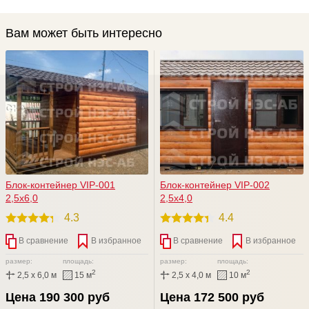
Вам может быть интересно
Блок-контейнер VIP-001
Блок-контейнер VIP-002
2,5х6,0
2,5х4,0
4.3
4.4
В сравнение
В избранное
В сравнение
В избранное
размер:
площадь:
размер:
площадь:
2
2
2,5 x 6,0 м
15 м
2,5 x 4,0 м
10 м
Цена 190 300 руб
Цена 172 500 руб