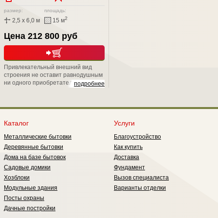
размер:
площадь:
2
2,5 x 6,0 м
15 м
Цена 212 800 руб
Привлекательный внешний вид
строения не оставит равнодушным
ни одного приобретателя. Скрытый
подробнее
металлический каркас, подарит Вам
не только надежность, но и
уникальную возможность положить
второй слой утепления, тем самым
обеспечить круглогодичное
Каталог
Услуги
проживание в нем;
Металлические бытовки
Благоустройство
Деревянные бытовки
Как купить
Дома на базе бытовок
Доставка
Садовые домики
Фундамент
Хозблоки
Вызов специалиста
Модульные здания
Варианты отделки
Посты охраны
Дачные постройки