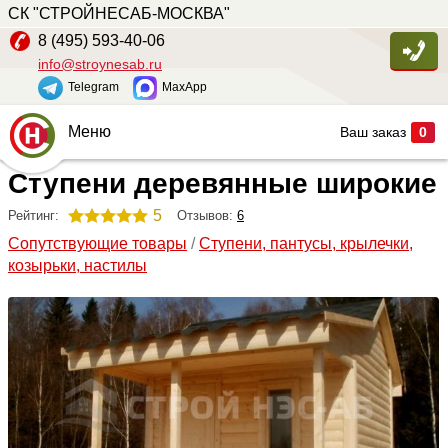
СК "СТРОЙНЕСАБ-МОСКВА"
8 (495) 593-40-06
info@stroynesab.ru
Telegram
MaxApp
Меню
Ваш заказ
0
Ступени деревянные широкие
Главная
Каталог
5
Отзывов:
6
Рейтинг:
Сопутствующие товары
/
Cтупени, пантусы, крылечки,
Услуги
козырьки, настилы
Наши работы
Сопутствующие товары
О компании
Контакты