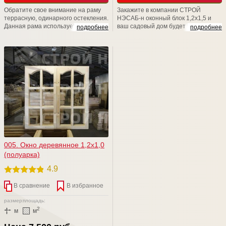
Обратите свое внимание на раму
Закажите в компании СТРОЙ
террасную, одинарного остекления.
НЭСАБ-н оконный блок 1,2х1,5 и
Данная рама используется для
ваш садовый дом будет выглядеть
подробнее
подробнее
установки в проемы при
стильно и красиво, ну, а атмосфера
строительстве хозблоков, бань,
в нем -это отдельная песня, потому
дачных домов, веранд. Размер
что всегда будет теплой и уютной.
изделия (В*Ш): 1000*800. Толщина
Уверяем Вас, наши изделия и наши
рамы 43 (мм). Конструкция рамы
возможности обязательно Вас
предусматривает остекление
порадуют! Мы счастливы баловать
листовым стеклом толщиной до
вас!
4мм. Штапик в комплекте.
005. Окно деревянное 1,2х1,0
(полуарка)
4.9
В сравнение
В избранное
размер:
площадь:
2
м
м