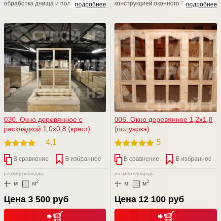
обработка днища и полозьев
конструкцией оконного блока, с
подробнее
подробнее
вашего изделия. Отработка
навеской наружной створки на
машинным маслом + Сенеж (от
внутреннюю, а внутренней на
гниения и плесени) = надежная
коробку изделия. Внутренняя и
защита вашего изделия от короеда
наружная створки дополнительно
и гниения на долгие -долгие годы
скреплены винтами. Отлично
подходит для различных дачных и
садовых домов, а также хозблоках.
030. Окно деревянное с
006. Окно деревянное 1,2х1,8
раскладкой 1,0х0,8 (крест)
(полуарка)
4.1
5
В сравнение
В избранное
В сравнение
В избранное
размер:
площадь:
размер:
площадь:
2
2
м
м
м
м
Цена 3 500 руб
Цена 12 100 руб