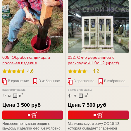
005. Обработка днища и
032. Окно деревянное с
полозьев изделия
раскладкой 1,0х1,2 (крест)
4.6
4.2
В сравнение
В избранное
В сравнение
В избранное
размер:
площадь:
размер:
площадь:
2
2
м
м
м
м
Цена 3 500 руб
Цена 7 500 руб
Невероятно нужная опция к
Мы используем раму ОС 10-12,
каждому изделию -это, безусловно,
которая обладает спаренной