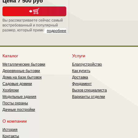
Цена 7 500 руб
Вы рассматриваете сейчас самый
востребованный и популярный
размер, который применяется при
подробнее
дачном строительстве. Вообще,
окна ОС обрели свою популярность
в период массового строительства,
развернутого в стране на рубеже
80-х годов. Потому что они имеют
Каталог
Услуги
неплохие показатели по
Металлические бытовки
Благоустройство
теплосбережению они обладают
лучшим светопропусканием, т.е.
Деревянные бытовки
Как купить
меньше загораживают световой
Дома на базе бытовок
Доставка
проем.
Садовые домики
Фундамент
Хозблоки
Вызов специалиста
Модульные здания
Варианты отделки
Посты охраны
Дачные постройки
О компании
История
Контакты