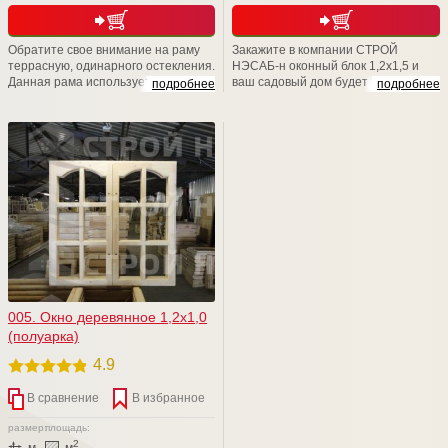
Обратите свое внимание на раму
Закажите в компании СТРОЙ
террасную, одинарного остекления.
НЭСАБ-н оконный блок 1,2х1,5 и
Данная рама используется для
ваш садовый дом будет выглядеть
подробнее
подробнее
установки в проемы при
стильно и красиво, ну, а атмосфера
строительстве хозблоков, бань,
в нем -это отдельная песня, потому
дачных домов, веранд. Размер
что всегда будет теплой и уютной.
изделия (В*Ш): 1000*800. Толщина
Уверяем Вас, наши изделия и наши
рамы 43 (мм). Конструкция рамы
возможности обязательно Вас
предусматривает остекление
порадуют! Мы счастливы баловать
листовым стеклом толщиной до
вас!
4мм. Штапик в комплекте.
005. Окно деревянное 1,2х1,0
(полуарка)
4.9
В сравнение
В избранное
размер:
площадь:
2