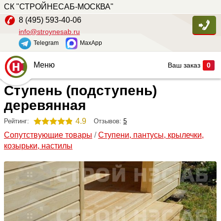
СК "СТРОЙНЕСАБ-МОСКВА"
8 (495) 593-40-06
info@stroynesab.ru
Telegram
MaxApp
Меню
Ваш заказ
0
Ступень (подступень)
Главная
деревянная
Каталог
4.9
Отзывов:
5
Рейтинг:
Услуги
Сопутствующие товары
/
Cтупени, пантусы, крылечки,
Наши работы
козырьки, настилы
Сопутствующие товары
О компании
Контакты