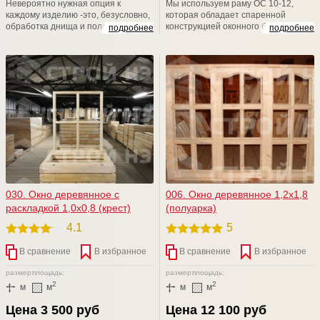
Невероятно нужная опция к
Мы используем раму ОС 10-12,
каждому изделию -это, безусловно,
которая обладает спаренной
обработка днища и полозьев
конструкцией оконного блока, с
подробнее
подробнее
вашего изделия. Отработка
навеской наружной створки на
машинным маслом + Сенеж (от
внутреннюю, а внутренней на
гниения и плесени) = надежная
коробку изделия. Внутренняя и
защита вашего изделия от короеда
наружная створки дополнительно
и гниения на долгие -долгие годы
скреплены винтами. Отлично
подходит для различных дачных и
садовых домов, а также хозблоках.
030. Окно деревянное с
006. Окно деревянное 1,2х1,8
раскладкой 1,0х0,8 (крест)
(полуарка)
4.1
5
В сравнение
В избранное
В сравнение
В избранное
размер:
площадь:
размер:
площадь:
2
2
м
м
м
м
Цена 3 500 руб
Цена 12 100 руб