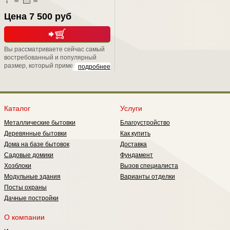
м
м
Цена 7 500 руб
Вы рассматриваете сейчас самый
востребованный и популярный
размер, который применяется при
подробнее
дачном строительстве. Вообще,
окна ОС обрели свою популярность
в период массового строительства,
развернутого в стране на рубеже
80-х годов. Потому что они имеют
Каталог
Услуги
неплохие показатели по
Металлические бытовки
Благоустройство
теплосбережению они обладают
лучшим светопропусканием, т.е.
Деревянные бытовки
Как купить
меньше загораживают световой
Дома на базе бытовок
Доставка
проем.
Садовые домики
Фундамент
Хозблоки
Вызов специалиста
Модульные здания
Варианты отделки
Посты охраны
Дачные постройки
О компании