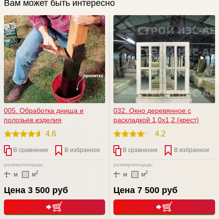
Вам может быть интересно
005. Обработка днища и
032. Окно деревянное с
полозьев изделия
раскладкой 1,0х1,2 (крест)
4.6
4.2
В сравнение
В избранное
В сравнение
В избранное
размер:
площадь:
размер:
площадь:
2
2
м
м
м
м
Цена 3 500 руб
Цена 7 500 руб