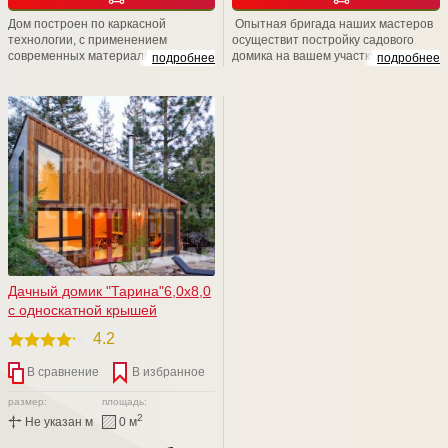
Дом построен по каркасной
Опытная бригада наших мастеров
технологии, с применением
осуществит постройку садового
современных материалов. Простой,
домика на вашем участке в
подробнее
подробнее
просторный, добротный.
максимально короткие сроки – всего
за пару недель. Также, мы
рекомендуем связаться с нашими
менеджерами для уточнения
возможностей расширения заказа
для повышения уровня комфорта.
Мы учтем все ваши пожелания! Мы
счастливы быть рядом!
Дачный домик "Тарина"6,0х8,0
с односкатной крышей
4.2
В сравнение
В избранное
размер:
площадь:
2
Не указан м
0 м