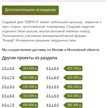
Дополнительное оснащение
Садовый дом "ЕВРО-4" имеет небольшое крыльцо, закрытое с
трех сторон, эргономичную планировку. Снаружи изделие
отделано блок-хаусом, внутри вагонкой хвойных пород.
Полноценное утепление минеральной ватой фирмы
"Кнауф".Интересное решение чердачных окон.
Мы осуществляем доставку по Москве и Московской области
Другие проекты из раздела
3,5 x 6,0
314 000 р.
4,5 x 6,0
403 700 р.
5,0 x 7,0
563 500 р.
3,5 x 6,0
314 000 р.
3,5 x 4,5
235 500 р.
3,0 x 6,0
269 100 р.
3,5 x 6,0
314 000 р.
3,5 x 6,0
314 000 р.
4,0 x 7,0
450 800 р.
4,0 x 6,0
386 400 р.