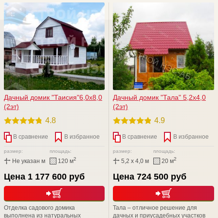
Дачный домик "Таисия"6,0х8,0
Дачный домик "Тала" 5,2х4,0
(2эт)
(2эт)
4.8
4.9
В сравнение
В избранное
В сравнение
В избранное
размер:
площадь:
размер:
площадь:
2
2
Не указан м
120 м
5,2 x 4,0 м
20 м
Цена 1 177 600 руб
Цена 724 500 руб
Отделка садового домика
Тала – отличное решение для
выполнена из натуральных
дачных и приусадебных участков