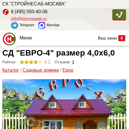
СК "СТРОЙНЕСАБ-МОСКВА"
8 (495) 593-40-06
info@stroynesab.ru
Telegram
MaxApp
Меню
Ваш заказ
0
СД "ЕВРО-4" размер 4,0х6,0
Главная
Каталог
4.2
Отзывов:
3
Рейтинг:
Каталог
/
Садовые домики
/
Евро
Услуги
Наши работы
Сопутствующие товары
О компании
Контакты