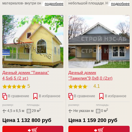
материалов- внутри он отделан
небольшой площади. На
подробнее
подробнее
деревянной вагонкой, а снаружи
традиционных 5-6 сотках довольно
имитацией бруса или блок-хаусом.
сложно найти место для большой
постройки. Двухэтажный дом
позволяет получить две
просторные комнаты и веранду.
При этом он занимает совсем
немного места на участке
Дачный домик "Тамара"
Дачный домик
4,5х6,5 (2 эт.)
"Тамилия"9,0х8,0 (2эт)
5
4.1
В сравнение
В избранное
В сравнение
В избранное
размер:
площадь:
размер:
площадь:
2
2
4,5 x 6,5 м
29 м
Не указан м
0 м
Цена 1 132 800 руб
Цена 1 159 200 руб