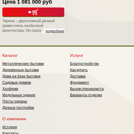
Цена 1 081 000 руб
Тарина – двухэтажный дачный
домик очень необычной
архитектуры. Он сразу привлекает
подробнее
внимание односкатной крышей и
остеклением первого этажа,
которое обеспечивает практически
панорамный обзор. При этом дом
очень практичен: вы наверняка
Каталог
Услуги
оцените удачную планировку и
Металлические бытовки
Благоустройство
комфортную температуру в
помещениях первого этажа,
Деревянные бытовки
Как купить
которая остается таковой даже
Дома на базе бытовок
Доставка
самым жарким летом.
Садовые домики
Фундамент
Хозблоки
Вызов специалиста
Модульные здания
Варианты отделки
Посты охраны
Дачные постройки
О компании
История
Контакты