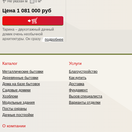
Не указан м
0 м
Цена 1 081 000 руб
Тарина – двухэтажный дачный
домик очень необычной
архитектуры. Он сразу привлекает
подробнее
внимание односкатной крышей и
остеклением первого этажа,
которое обеспечивает практически
панорамный обзор. При этом дом
очень практичен: вы наверняка
Каталог
Услуги
оцените удачную планировку и
Металлические бытовки
Благоустройство
комфортную температуру в
помещениях первого этажа,
Деревянные бытовки
Как купить
которая остается таковой даже
Дома на базе бытовок
Доставка
самым жарким летом.
Садовые домики
Фундамент
Хозблоки
Вызов специалиста
Модульные здания
Варианты отделки
Посты охраны
Дачные постройки
О компании