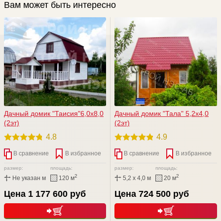
Вам может быть интересно
Дачный домик "Таисия"6,0х8,0
Дачный домик "Тала" 5,2х4,0
(2эт)
(2эт)
4.8
4.9
В сравнение
В избранное
В сравнение
В избранное
размер:
площадь:
размер:
площадь:
2
2
Не указан м
120 м
5,2 x 4,0 м
20 м
Цена 1 177 600 руб
Цена 724 500 руб