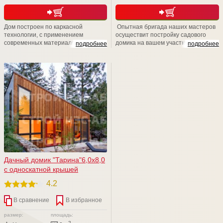
Дом построен по каркасной
Опытная бригада наших мастеров
технологии, с применением
осуществит постройку садового
современных материалов. Простой,
домика на вашем участке в
подробнее
подробнее
просторный, добротный.
максимально короткие сроки – всего
за пару недель. Также, мы
рекомендуем связаться с нашими
менеджерами для уточнения
возможностей расширения заказа
для повышения уровня комфорта.
Мы учтем все ваши пожелания! Мы
счастливы быть рядом!
Дачный домик "Тарина"6,0х8,0
с односкатной крышей
4.2
В сравнение
В избранное
размер:
площадь:
2