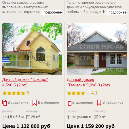
Отделка садового домика
Тала – отличное решение для
выполнена из натуральных
дачных и приусадебных участков
материалов- внутри он отделан
небольшой площади. На
подробнее
подробнее
деревянной вагонкой, а снаружи
традиционных 5-6 сотках довольно
имитацией бруса или блок-хаусом.
сложно найти место для большой
постройки. Двухэтажный дом
позволяет получить две
просторные комнаты и веранду.
При этом он занимает совсем
немного места на участке
Дачный домик "Тамара"
Дачный домик
4,5х6,5 (2 эт.)
"Тамилия"9,0х8,0 (2эт)
5
4.1
В сравнение
В избранное
В сравнение
В избранное
размер:
площадь:
размер:
площадь:
2
2
4,5 x 6,5 м
29 м
Не указан м
0 м
Цена 1 132 800 руб
Цена 1 159 200 руб