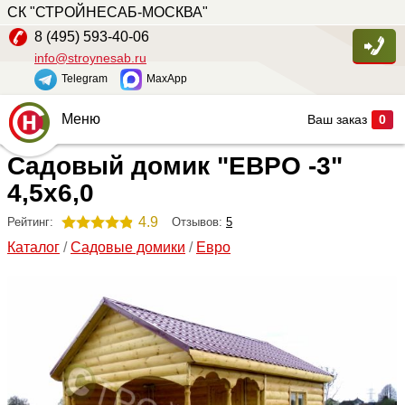
СК "СТРОЙНЕСАБ-МОСКВА"
8 (495) 593-40-06
info@stroynesab.ru
Telegram
MaxApp
Меню
Ваш заказ
0
Садовый домик "ЕВРО -3"
Главная
4,5х6,0
Каталог
4.9
Отзывов:
5
Рейтинг:
Услуги
Каталог
/
Садовые домики
/
Евро
Наши работы
Сопутствующие товары
О компании
Контакты