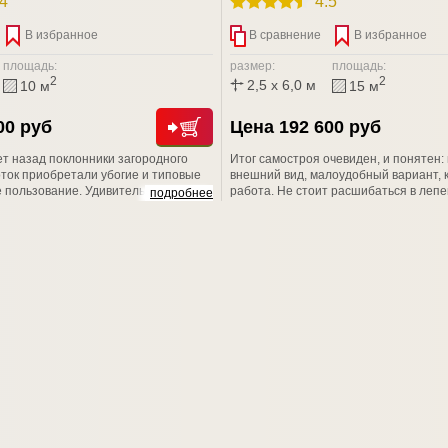
.4
4.5
В избранное
В сравнение
В избранное
площадь:
размер:
площадь:
2
2
2,5 x 6,0 м
10 м
15 м
00 руб
Цена 192 600 руб
ет назад поклонники загородного
Итог самостроя очевиден, и понятен
оток приобретали убогие и типовые
внешний вид, малоудобный вариант, 
 пользование. Удивительно, но,
работа. Не стоит расшибаться в лепе
подробнее
можности современного рынка, люди
свое здоровье и драгоценное время н
 такой "красоты" и пытаются решить
возводить своими руками не пойми чт
обственными силами.
профессионалам из компании СТРОЙ
Вы не разочаруетесь!