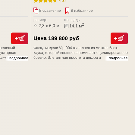
4.6
В сравнение
В избранное
размер:
площадь:
2
2,3 x 6,0 м
14.1 м
Цена 189 800 руб
: нелепый
Фасад модели Vip-004 выполнен из металл блок-
кустарная
хауса, который внешне напоминает оцилиндрованное
шку и класть
бревно. Элегантная простота декора и
подробнее
подробнее
а то, чтобы
геометрического орнамента подчеркивают
о. Доверьтесь
изысканную структуру древесины. Наличники
 НЭСАБ-н - и
придают строению неповторимое очарование
старины, и подчеркивает натуральную текстуру
дерева.