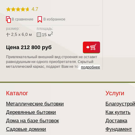
4.7
В сравнение
В избранное
размер:
площадь:
2
2,5 x 6,0 м
15 м
Цена 212 800 руб
Привлекательный внешний вид строения не оставит
равнодушным ни одного приобретателя. Скрытый
металлический каркас, подарит Вам не только
подробнее
надежность, но и уникальную возможность положить
второй слой утепления, тем самым обеспечить
круглогодичное проживание в нем;
Каталог
Услуги
Металлические бытовки
Благоустро
Деревянные бытовки
Как купить
Дома на базе бытовок
Доставка
Садовые домики
Фундамент