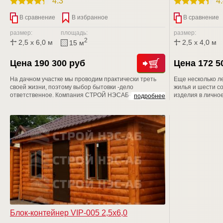
4.3
4
В сравнение
В избранное
В сравнение
размер:
площадь:
размер:
2
2,5 x 6,0 м
2,5 x 4,0 м
15 м
Цена 190 300 руб
Цена 172 5
На дачном участке мы проводим практически треть
Еще несколько л
своей жизни, поэтому выбор бытовки -дело
жилья и шести с
ответственное. Компания СТРОЙ НЭСАБ-н дарит
изделия в личное
подробнее
Вам уникальные бытовые помещения, аналогов Вы
несмотря на воз
не найдете. Приходите к нам на Выставочную
отказываются от
площадку, рассмотрите БЫТОВКИ поближе, уверяем
данный вопрос с
Вас, что Вы не останетесь равнодушными
Блок-контейнер VIP-005 2,5х6,0