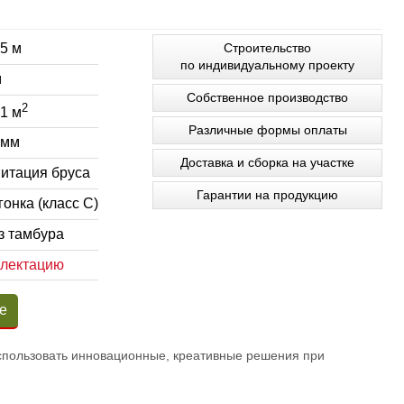
5 м
Строительство
по индивидуальному проекту
м
Собственное производство
2
1 м
Различные формы оплаты
 мм
Доставка и сборка на участке
итация бруса
Гарантии на продукцию
онка (класс С)
з тамбура
плектацию
е
 использовать инновационные, креативные решения при