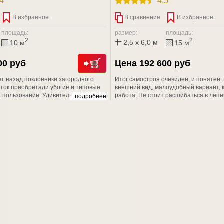
.4
4.5
В избранное
В сравнение
В избранное
площадь:
размер:
площадь:
2
2
2,5 x 6,0 м
10 м
15 м
00 руб
Цена 192 600 руб
ет назад поклонники загородного
Итог самостроя очевиден, и понятен
оток приобретали убогие и типовые
внешний вид, малоудобный вариант, 
 пользование. Удивительно, но,
работа. Не стоит расшибаться в лепе
подробнее
можности современного рынка, люди
свое здоровье и драгоценное время н
 такой "красоты" и пытаются решить
возводить своими руками не пойми чт
обственными силами.
профессионалам из компании СТРОЙ
Вы не разочаруетесь!