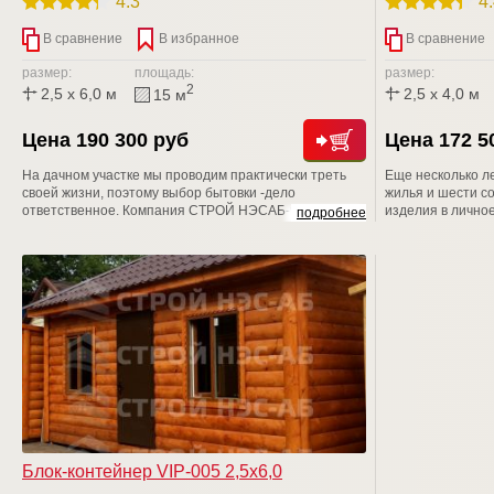
4.3
4
В сравнение
В избранное
В сравнение
размер:
площадь:
размер:
2
2,5 x 6,0 м
2,5 x 4,0 м
15 м
Цена 190 300 руб
Цена 172 5
На дачном участке мы проводим практически треть
Еще несколько л
своей жизни, поэтому выбор бытовки -дело
жилья и шести с
ответственное. Компания СТРОЙ НЭСАБ-н дарит
изделия в личное
подробнее
Вам уникальные бытовые помещения, аналогов Вы
несмотря на воз
не найдете. Приходите к нам на Выставочную
отказываются от
площадку, рассмотрите БЫТОВКИ поближе, уверяем
данный вопрос с
Вас, что Вы не останетесь равнодушными
Блок-контейнер VIP-005 2,5х6,0