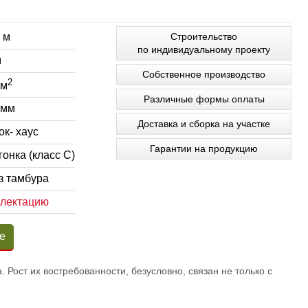
 м
Строительство
по индивидуальному проекту
м
Собственное производство
2
 м
Различные формы оплаты
 мм
Доставка и сборка на участке
к- хаус
Гарантии на продукцию
онка (класс С)
з тамбура
плектацию
е
 Рост их востребованности, безусловно, связан не только с