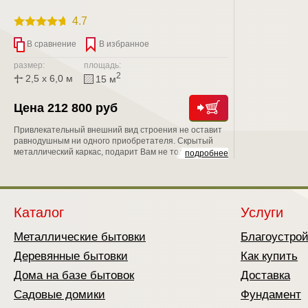
4.7
В сравнение
В избранное
размер:
площадь:
2
2,5 x 6,0 м
15 м
Цена 212 800 руб
Привлекательный внешний вид строения не оставит
равнодушным ни одного приобретателя. Скрытый
металлический каркас, подарит Вам не только
подробнее
надежность, но и уникальную возможность положить
второй слой утепления, тем самым обеспечить
круглогодичное проживание в нем;
Каталог
Услуги
Металлические бытовки
Благоустро
Деревянные бытовки
Как купить
Дома на базе бытовок
Доставка
Садовые домики
Фундамент