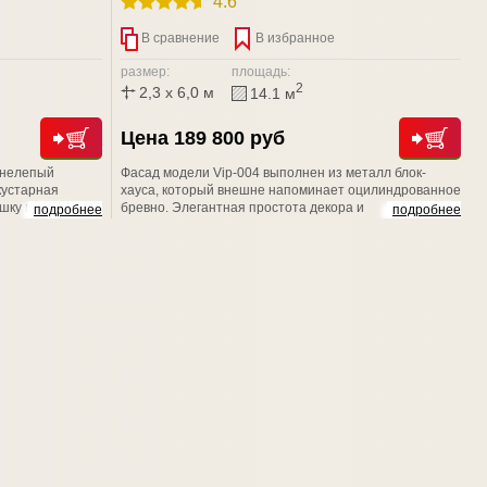
4.6
В сравнение
В избранное
размер:
площадь:
2
2,3 x 6,0 м
14.1 м
Цена 189 800 руб
: нелепый
Фасад модели Vip-004 выполнен из металл блок-
кустарная
хауса, который внешне напоминает оцилиндрованное
шку и класть
бревно. Элегантная простота декора и
подробнее
подробнее
а то, чтобы
геометрического орнамента подчеркивают
о. Доверьтесь
изысканную структуру древесины. Наличники
 НЭСАБ-н - и
придают строению неповторимое очарование
старины, и подчеркивает натуральную текстуру
дерева.