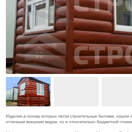
М
БК Карк
Дровник
Строительные бытовки
Из пено
П
БК Пави
Вольеры
Блок-контейнеры
В
Курятни
Дачные бытовки
L
Беседки
Перголы
Крылечк
Навесы 
Веранды
Дома дл
Изделия,в основу которых легли строительные бытовки, нашли св
отличным внешним видом, но и относительно бюджетной стоимо