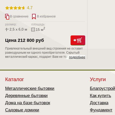
4.7
В сравнение
В избранное
размер:
площадь:
2
2,5 x 6,0 м
15 м
Цена 212 800 руб
Привлекательный внешний вид строения не оставит
равнодушным ни одного приобретателя. Скрытый
металлический каркас, подарит Вам не только
подробнее
надежность, но и уникальную возможность положить
второй слой утепления, тем самым обеспечить
круглогодичное проживание в нем;
Каталог
Услуги
Металлические бытовки
Благоустро
Деревянные бытовки
Как купить
Дома на базе бытовок
Доставка
Садовые домики
Фундамент