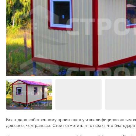
М
БК Карк
Дровник
Строительные бытовки
Из пено
П
БК Пави
Вольеры
Блок-контейнеры
В
Курятни
Дачные бытовки
L
Беседки
Перголы
Крылечк
Навесы 
Веранды
Дома дл
Благодаря собственному производству и квалифицированным с
дешевле, чем раньше. Стоит отметить и тот факт, что благода