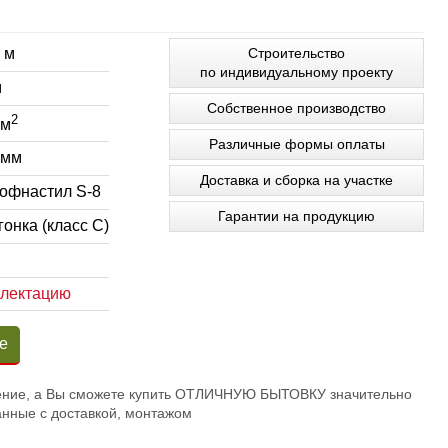
 м
Строительство
по индивидуальному проекту
м
Собственное производство
2
 м
Различные формы оплаты
 мм
Доставка и сборка на участке
офнастил S-8
Гарантии на продукцию
онка (класс С)
плектацию
е
вление, а Вы сможете купить ОТЛИЧНУЮ БЫТОВКУ значительно
анные с доставкой, монтажом