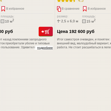
.4
4.5
В избранное
В сравнение
В избранное
площадь:
размер:
площадь:
2
2
2,5 x 6,0 м
10 м
15 м
00 руб
Цена 192 600 руб
ет назад поклонники загородного
Итог самостроя очевиден, и понятен
оток приобретали убогие и типовые
внешний вид, малоудобный вариант, 
 пользование. Удивительно, но,
работа. Не стоит расшибаться в лепе
подробнее
можности современного рынка, люди
свое здоровье и драгоценное время н
 такой "красоты" и пытаются решить
возводить своими руками не пойми чт
обственными силами.
профессионалам из компании СТРОЙ
Вы не разочаруетесь!