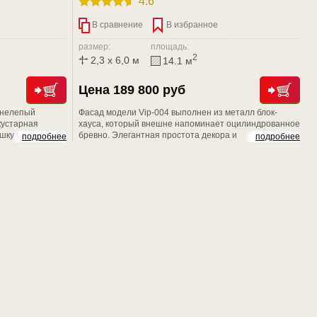
4.6
В сравнение
В избранное
размер:
площадь:
2
2,3 x 6,0 м
14.1 м
Цена 189 800 руб
: нелепый
Фасад модели Vip-004 выполнен из металл блок-
кустарная
хауса, который внешне напоминает оцилиндрованное
шку и класть
бревно. Элегантная простота декора и
подробнее
подробнее
а то, чтобы
геометрического орнамента подчеркивают
о. Доверьтесь
изысканную структуру древесины. Наличники
 НЭСАБ-н - и
придают строению неповторимое очарование
старины, и подчеркивает натуральную текстуру
дерева.