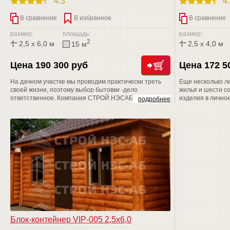
4.3
4
В сравнение
В избранное
В сравнение
размер:
площадь:
размер:
2
2,5 x 6,0 м
2,5 x 4,0 м
15 м
Цена 190 300 руб
Цена 172 5
На дачном участке мы проводим практически треть
Еще несколько л
своей жизни, поэтому выбор бытовки -дело
жилья и шести с
ответственное. Компания СТРОЙ НЭСАБ-н дарит
изделия в личное
подробнее
Вам уникальные бытовые помещения, аналогов Вы
несмотря на воз
не найдете. Приходите к нам на Выставочную
отказываются от
площадку, рассмотрите БЫТОВКИ поближе, уверяем
данный вопрос с
Вас, что Вы не останетесь равнодушными
Блок-контейнер VIP-005 2,5х6,0