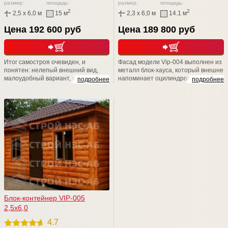
размер:
площадь:
размер:
площадь:
2
2
2,5 x 6,0 м
15 м
2,3 x 6,0 м
14.1 м
Цена 192 600 руб
Цена 189 800 руб
Итог самостроя очевиден, и
Фасад модели Vip-004 выполнен из
понятен: нелепый внешний вид,
металл блок-хауса, который внешне
малоудобный вариант, кустарная
напоминает оцилиндрованное
подробнее
подробнее
работа. Не стоит расшибаться в
бревно. Элегантная простота
лепешку и класть свое здоровье и
декора и геометрического
драгоценное время на то, чтобы
орнамента подчеркивают
возводить своими руками не пойми
изысканную структуру древесины.
что. Доверьтесь профессионалам
Наличники придают строению
из компании СТРОЙ НЭСАБ-н - и
неповторимое очарование
Вы не разочаруетесь!
старины, и подчеркивает
натуральную текстуру дерева.
Блок-контейнер VIP-005
2,5х6,0
4.7