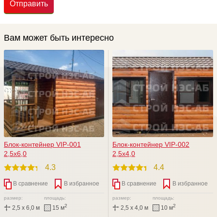
Отправить
Вам может быть интересно
Блок-контейнер VIP-001
Блок-контейнер VIP-002
2,5х6,0
2,5х4,0
4.3
4.4
В сравнение
В избранное
В сравнение
В избранное
размер:
площадь:
размер:
площадь:
2
2
2,5 x 6,0 м
15 м
2,5 x 4,0 м
10 м