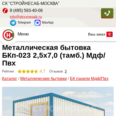
СК "СТРОЙНЕСАБ-МОСКВА"
8 (495) 593-40-06
info@stroynesab.ru
Telegram
MaxApp
Меню
Ваш заказ
0
Металлическая бытовка
Главная
БКп-023 2,5х7,0 (тамб.) Мдф/
Каталог
Пвх
Услуги
4.7
Отзывов:
3
Рейтинг:
Наши работы
Каталог
/
Металлические бытовки
/
БК панели Мдф/Пвх
Сопутствующие товары
О компании
Контакты