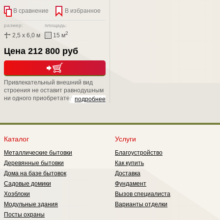
В сравнение
В избранное
размер:
площадь:
2
2,5 x 6,0 м
15 м
Цена 212 800 руб
Привлекательный внешний вид
строения не оставит равнодушным
ни одного приобретателя. Скрытый
подробнее
металлический каркас, подарит Вам
не только надежность, но и
уникальную возможность положить
второй слой утепления, тем самым
обеспечить круглогодичное
Каталог
Услуги
проживание в нем;
Металлические бытовки
Благоустройство
Деревянные бытовки
Как купить
Дома на базе бытовок
Доставка
Садовые домики
Фундамент
Хозблоки
Вызов специалиста
Модульные здания
Варианты отделки
Посты охраны