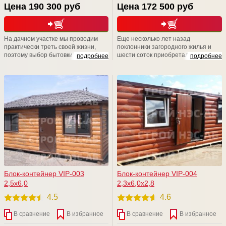
Цена 190 300 руб
Цена 172 500 руб
На дачном участке мы проводим
Еще несколько лет назад
практически треть своей жизни,
поклонники загородного жилья и
поэтому выбор бытовки -дело
шести соток приобретали убогие и
подробнее
подробнее
ответственное. Компания СТРОЙ
типовые изделия в личное
НЭСАБ-н дарит Вам уникальные
пользование. Удивительно, но,
бытовые помещения, аналогов Вы
несмотря на возможности
не найдете. Приходите к нам на
современного рынка, люди
Выставочную площадку,
отказываются от такой "красоты" и
рассмотрите БЫТОВКИ поближе,
пытаются решить данный вопрос
уверяем Вас, что Вы не останетесь
собственными силами.
равнодушными
Блок-контейнер VIP-003
Блок-контейнер VIP-004
2,5х6,0
2,3х6,0х2,8
4.5
4.6
В сравнение
В избранное
В сравнение
В избранное