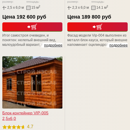
размер:
площадь:
размер:
площадь:
2
2
2,5 x 6,0 м
15 м
2,3 x 6,0 м
14.1 м
Цена 192 600 руб
Цена 189 800 руб
Итог самостроя очевиден, и
Фасад модели Vip-004 выполнен из
понятен: нелепый внешний вид,
металл блок-хауса, который внешне
малоудобный вариант, кустарная
напоминает оцилиндрованное
подробнее
подробнее
работа. Не стоит расшибаться в
бревно. Элегантная простота
лепешку и класть свое здоровье и
декора и геометрического
драгоценное время на то, чтобы
орнамента подчеркивают
возводить своими руками не пойми
изысканную структуру древесины.
что. Доверьтесь профессионалам
Наличники придают строению
из компании СТРОЙ НЭСАБ-н - и
неповторимое очарование
Вы не разочаруетесь!
старины, и подчеркивает
натуральную текстуру дерева.
Блок-контейнер VIP-005
2,5х6,0
4.7