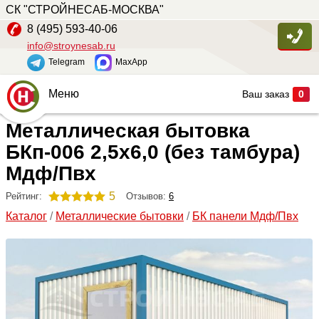
СК "СТРОЙНЕСАБ-МОСКВА"
8 (495) 593-40-06
info@stroynesab.ru
Telegram
MaxApp
Меню
Ваш заказ
0
Металлическая бытовка
Главная
БКп-006 2,5х6,0 (без тамбура)
Каталог
Мдф/Пвх
Услуги
5
Отзывов:
6
Рейтинг:
Наши работы
Каталог
/
Металлические бытовки
/
БК панели Мдф/Пвх
Сопутствующие товары
О компании
Контакты