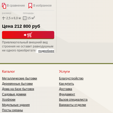
В сравнение
В избранное
размер:
площадь:
2
2,5 x 6,0 м
15 м
Цена 212 800 руб
Привлекательный внешний вид
строения не оставит равнодушным
ни одного приобретателя. Скрытый
подробнее
металлический каркас, подарит Вам
не только надежность, но и
уникальную возможность положить
второй слой утепления, тем самым
обеспечить круглогодичное
Каталог
Услуги
проживание в нем;
Металлические бытовки
Благоустройство
Деревянные бытовки
Как купить
Дома на базе бытовок
Доставка
Садовые домики
Фундамент
Хозблоки
Вызов специалиста
Модульные здания
Варианты отделки
Посты охраны