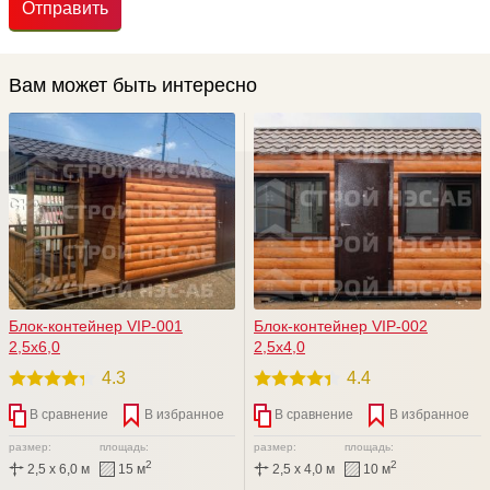
Отправить
Вам может быть интересно
Блок-контейнер VIP-001
Блок-контейнер VIP-002
2,5х6,0
2,5х4,0
4.3
4.4
В сравнение
В избранное
В сравнение
В избранное
размер:
площадь:
размер:
площадь:
2
2
2,5 x 6,0 м
15 м
2,5 x 4,0 м
10 м