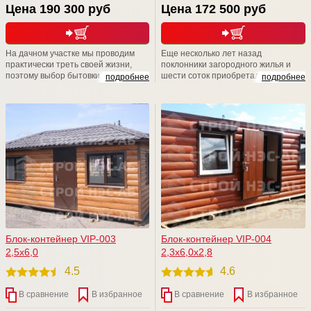
Цена 190 300 руб
Цена 172 500 руб
На дачном участке мы проводим
Еще несколько лет назад
практически треть своей жизни,
поклонники загородного жилья и
поэтому выбор бытовки -дело
шести соток приобретали убогие и
подробнее
подробнее
ответственное. Компания СТРОЙ
типовые изделия в личное
НЭСАБ-н дарит Вам уникальные
пользование. Удивительно, но,
бытовые помещения, аналогов Вы
несмотря на возможности
не найдете. Приходите к нам на
современного рынка, люди
Выставочную площадку,
отказываются от такой "красоты" и
рассмотрите БЫТОВКИ поближе,
пытаются решить данный вопрос
уверяем Вас, что Вы не останетесь
собственными силами.
равнодушными
Блок-контейнер VIP-003
Блок-контейнер VIP-004
2,5х6,0
2,3х6,0х2,8
4.5
4.6
В сравнение
В избранное
В сравнение
В избранное