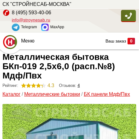
СК "СТРОЙНЕСАБ-МОСКВА"
8 (495) 593-40-06
info@stroynesab.ru
Telegram
MaxApp
Меню
Ваш заказ
0
Металлическая бытовка
Главная
БКп-019 2,5х6,0 (расп.№8)
Каталог
Мдф/Пвх
Услуги
4.3
Отзывов:
4
Рейтинг:
Наши работы
Каталог
/
Металлические бытовки
/
БК панели Мдф/Пвх
Сопутствующие товары
О компании
Контакты