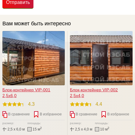
Отправить
Вам может быть интересно
Блок-контейнер VIP-001
Блок-контейнер VIP-002
2,5х6,0
2,5х4,0
4.3
4.4
В сравнение
В избранное
В сравнение
В избранное
размер:
площадь:
размер:
площадь:
2
2
2,5 x 6,0 м
15 м
2,5 x 4,0 м
10 м