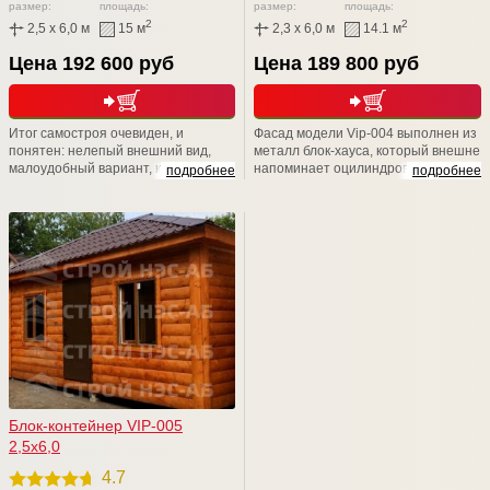
размер:
площадь:
размер:
площадь:
2
2
2,5 x 6,0 м
15 м
2,3 x 6,0 м
14.1 м
Цена 192 600 руб
Цена 189 800 руб
Итог самостроя очевиден, и
Фасад модели Vip-004 выполнен из
понятен: нелепый внешний вид,
металл блок-хауса, который внешне
малоудобный вариант, кустарная
напоминает оцилиндрованное
подробнее
подробнее
работа. Не стоит расшибаться в
бревно. Элегантная простота
лепешку и класть свое здоровье и
декора и геометрического
драгоценное время на то, чтобы
орнамента подчеркивают
возводить своими руками не пойми
изысканную структуру древесины.
что. Доверьтесь профессионалам
Наличники придают строению
из компании СТРОЙ НЭСАБ-н - и
неповторимое очарование
Вы не разочаруетесь!
старины, и подчеркивает
натуральную текстуру дерева.
Блок-контейнер VIP-005
2,5х6,0
4.7