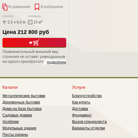
В сравнение
В избранное
размер:
площадь:
2
2,5 x 6,0 м
15 м
Цена 212 800 руб
Привлекательный внешний вид
строения не оставит равнодушным
ни одного приобретателя. Скрытый
подробнее
металлический каркас, подарит Вам
не только надежность, но и
уникальную возможность положить
второй слой утепления, тем самым
обеспечить круглогодичное
Каталог
Услуги
проживание в нем;
Металлические бытовки
Благоустройство
Деревянные бытовки
Как купить
Дома на базе бытовок
Доставка
Садовые домики
Фундамент
Хозблоки
Вызов специалиста
Модульные здания
Варианты отделки
Посты охраны