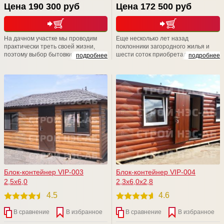
Цена 190 300 руб
Цена 172 500 руб
На дачном участке мы проводим
Еще несколько лет назад
практически треть своей жизни,
поклонники загородного жилья и
поэтому выбор бытовки -дело
шести соток приобретали убогие и
подробнее
подробнее
ответственное. Компания СТРОЙ
типовые изделия в личное
НЭСАБ-н дарит Вам уникальные
пользование. Удивительно, но,
бытовые помещения, аналогов Вы
несмотря на возможности
не найдете. Приходите к нам на
современного рынка, люди
Выставочную площадку,
отказываются от такой "красоты" и
рассмотрите БЫТОВКИ поближе,
пытаются решить данный вопрос
уверяем Вас, что Вы не останетесь
собственными силами.
равнодушными
Блок-контейнер VIP-003
Блок-контейнер VIP-004
2,5х6,0
2,3х6,0х2,8
4.5
4.6
В сравнение
В избранное
В сравнение
В избранное