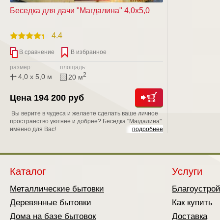
Беседка для дачи "Магдалина" 4,0х5,0
4.4
В сравнение
В избранное
размер:
площадь:
2
4,0 x 5,0 м
20 м
Цена 194 200 руб
Вы верите в чудеса и желаете сделать ваше личное
пространство уютнее и добрее? Беседка "Магдалина"
именно для Вас!
подробнее
Каталог
Услуги
Металлические бытовки
Благоустро
Деревянные бытовки
Как купить
Дома на базе бытовок
Доставка