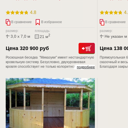
4.8
4
В сравнение
В избранное
В сравнение
размер:
площадь:
размер:
2
3,0 x 7,0 м
Не указан м
21 м
Цена 320 900 руб
Цена 138 0
Роскошная беседка "Mиказуки" имеет нестандартную
Прямоугольная б
кровельную систему. Безусловно, двухуровневая
сказочный и вес
кровля способствует не только колоритному и
Благодаря закры
подробнее
нетипичному дизайнерскому решению, но и быстрому
эксплуатировать 
удалению дыма за пределы места отдыха. Возможен
межсезонья. За 
любой размерный ряд!
возможность сме
а также установ