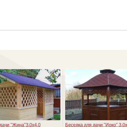
дачи "Жина"3,0х4,0
Беседка для дачи "Иоко" 3,0х