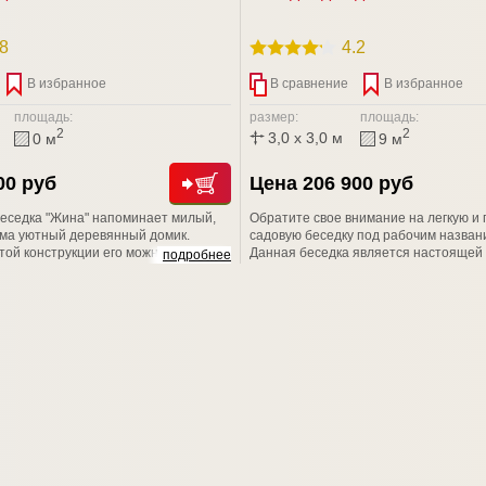
.8
4.2
В избранное
В сравнение
В избранное
площадь:
размер:
площадь:
2
2
3,0 x 3,0 м
0 м
9 м
00 руб
Цена 206 900 руб
еседка "Жина" напоминает милый,
Обратите свое внимание на легкую и
ьма уютный деревянный домик.
садовую беседку под рабочим названи
той конструкции его можно
Данная беседка является настоящей
подробнее
не только летом, но и в период
романтиков и любителей уединения.
дополнительную плату имеется
элементы придают красоту и легкост
ны базового кровельного материала,
-страшная сила! Любая размерная ли
ку входной филенчатой двери.
Вместимость до 12 человек!