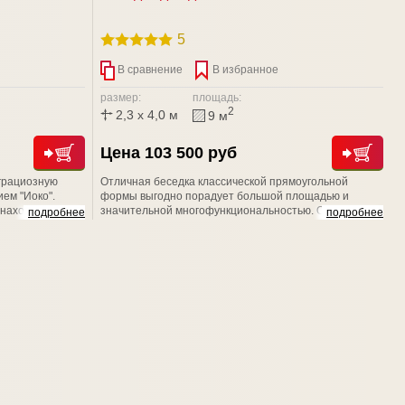
5
В сравнение
В избранное
размер:
площадь:
2
2,3 x 4,0 м
9 м
Цена 103 500 руб
 грациозную
Отличная беседка классической прямоугольной
ем "Иоко".
формы выгодно порадует большой площадью и
 находкой для
значительной многофункциональностью. Обращаем
подробнее
подробнее
 Ажурные
Ваше внимание на то, что в компании ООО СТРОЙ
ь Красота
НЭСАБ-н Вы всегда сможете сделать любое
нейка.
изменение. Заменить базовый кровельный материал,
зашить или утеплить нужную именно Вам стенку
изделия