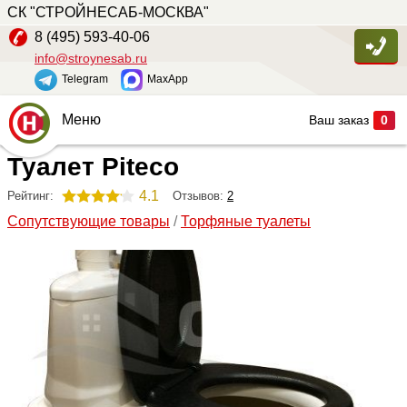
СК "СТРОЙНЕСАБ-МОСКВА"
8 (495) 593-40-06
info@stroynesab.ru
Telegram
MaxApp
Меню
Ваш заказ
0
Туалет Piteco
Главная
Каталог
4.1
Отзывов:
2
Рейтинг:
Сопутствующие товары
/
Торфяные туалеты
Услуги
Наши работы
Сопутствующие товары
О компании
Контакты