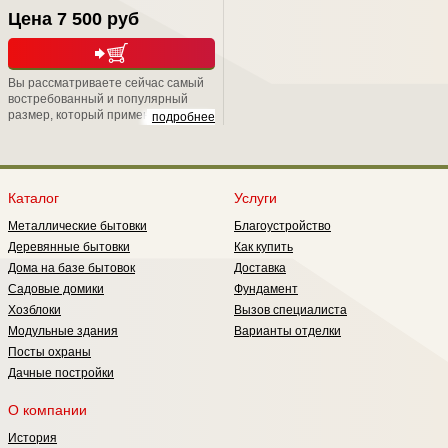
Цена 7 500 руб
Вы рассматриваете сейчас самый
востребованный и популярный
размер, который применяется при
подробнее
дачном строительстве. Вообще,
окна ОС обрели свою популярность
в период массового строительства,
развернутого в стране на рубеже
80-х годов. Потому что они имеют
Каталог
Услуги
неплохие показатели по
Металлические бытовки
Благоустройство
теплосбережению они обладают
лучшим светопропусканием, т.е.
Деревянные бытовки
Как купить
меньше загораживают световой
Дома на базе бытовок
Доставка
проем.
Садовые домики
Фундамент
Хозблоки
Вызов специалиста
Модульные здания
Варианты отделки
Посты охраны
Дачные постройки
О компании
История