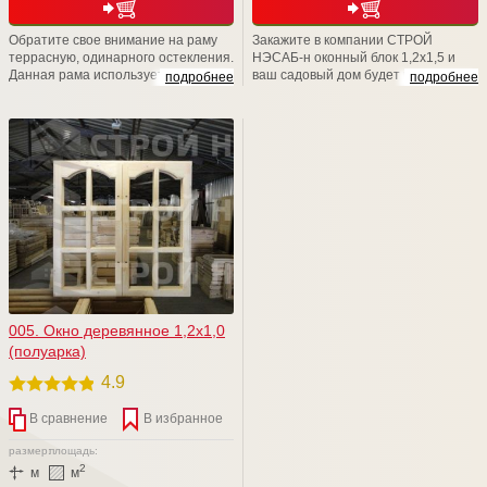
Обратите свое внимание на раму
Закажите в компании СТРОЙ
террасную, одинарного остекления.
НЭСАБ-н оконный блок 1,2х1,5 и
Данная рама используется для
ваш садовый дом будет выглядеть
подробнее
подробнее
установки в проемы при
стильно и красиво, ну, а атмосфера
строительстве хозблоков, бань,
в нем -это отдельная песня, потому
дачных домов, веранд. Размер
что всегда будет теплой и уютной.
изделия (В*Ш): 1000*800. Толщина
Уверяем Вас, наши изделия и наши
рамы 43 (мм). Конструкция рамы
возможности обязательно Вас
предусматривает остекление
порадуют! Мы счастливы баловать
листовым стеклом толщиной до
вас!
4мм. Штапик в комплекте.
005. Окно деревянное 1,2х1,0
(полуарка)
4.9
В сравнение
В избранное
размер:
площадь:
2
м
м