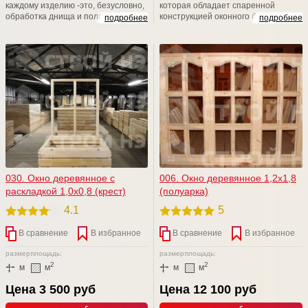
каждому изделию -это, безусловно,
которая обладает спаренной
обработка днища и полозьев
конструкцией оконного блока, с
подробнее
подробнее
вашего изделия. Отработка
навеской наружной створки на
машинным маслом + Сенеж (от
внутреннюю, а внутренней на
гниения и плесени) = надежная
коробку изделия. Внутренняя и
защита вашего изделия от короеда
наружная створки дополнительно
и гниения на долгие -долгие годы
скреплены винтами. Отлично
подходит для различных дачных и
садовых домов, а также хозблоках.
030. Окно деревянное с
006. Окно деревянное 1,2х1,8
раскладкой 1,0х0,8 (крест)
(полуарка)
4.1
5
В сравнение
В избранное
В сравнение
В избранное
размер:
площадь:
размер:
площадь:
2
2
м
м
м
м
Цена 3 500 руб
Цена 12 100 руб