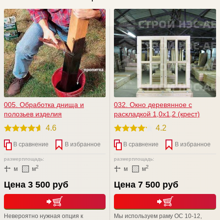
005. Обработка днища и
032. Окно деревянное с
полозьев изделия
раскладкой 1,0х1,2 (крест)
4.6
4.2
В сравнение
В избранное
В сравнение
В избранное
размер:
площадь:
размер:
площадь:
2
2
м
м
м
м
Цена 3 500 руб
Цена 7 500 руб
Невероятно нужная опция к
Мы используем раму ОС 10-12,