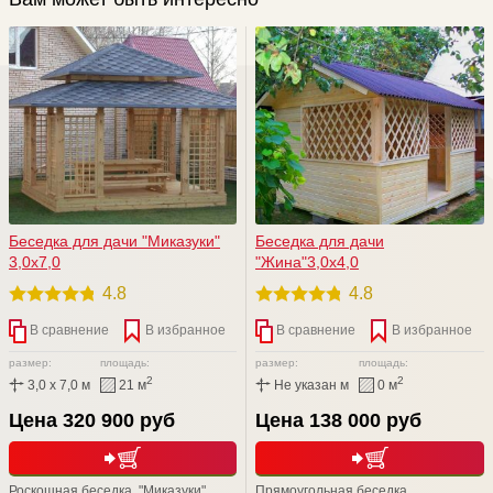
Беседка для дачи "Mиказуки"
Беседка для дачи
3,0х7,0
"Жина"3,0х4,0
4.8
4.8
В сравнение
В избранное
В сравнение
В избранное
размер:
площадь:
размер:
площадь:
2
2
3,0 x 7,0 м
21 м
Не указан м
0 м
Цена 320 900 руб
Цена 138 000 руб
Роскошная беседка "Mиказуки"
Прямоугольная беседка