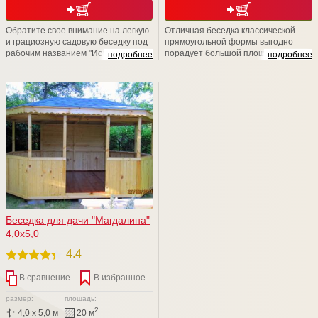
Обратите свое внимание на легкую
Отличная беседка классической
и грациозную садовую беседку под
прямоугольной формы выгодно
рабочим названием "Иоко". Данная
порадует большой площадью и
подробнее
подробнее
беседка является настоящей
значительной
находкой для романтиков и
многофункциональностью.
любителей уединения. Ажурные
Обращаем Ваше внимание на то,
элементы придают красоту и
что в компании ООО СТРОЙ
легкость Красота -страшная сила!
НЭСАБ-н Вы всегда сможете
Любая размерная линейка.
сделать любое изменение.
Вместимость до 12 человек!
Заменить базовый кровельный
материал, зашить или утеплить
нужную именно Вам стенку изделия
Беседка для дачи "Магдалина"
4,0х5,0
4.4
В сравнение
В избранное
размер:
площадь:
2
4,0 x 5,0 м
20 м