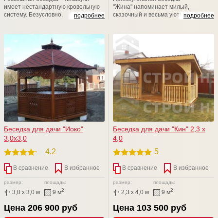
имеет нестандартную кровельную
"Жина" напоминает милый,
систему. Безусловно,
сказочный и весьма уютный
подробнее
подробнее
двухуровневая кровля способствует
деревянный домик. Благодаря
не только колоритному и
закрытой конструкции его можно
нетипичному дизайнерскому
эксплуатировать не только летом,
решению, но и быстрому удалению
но и в период межсезонья. За
дыма за пределы места отдыха.
дополнительную плату имеется
Возможен любой размерный ряд!
возможность смены базового
кровельного материала, а также
установку входной филенчатой
двери.
Беседка для дачи "Иоко"
Беседка для дачи "Кин" 2,3 х
3,0х3,0
4,0
4.2
5
В сравнение
В избранное
В сравнение
В избранное
размер:
площадь:
размер:
площадь:
2
2
3,0 x 3,0 м
9 м
2,3 x 4,0 м
9 м
Цена 206 900 руб
Цена 103 500 руб