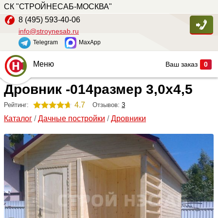
СК "СТРОЙНЕСАБ-МОСКВА"
8 (495) 593-40-06
info@stroynesab.ru
Telegram
MaxApp
Меню
Ваш заказ
0
Дровник -014размер 3,0х4,5
Главная
Каталог
4.7
Отзывов:
3
Рейтинг:
Каталог
/
Дачные постройки
/
Дровники
Услуги
Наши работы
Сопутствующие товары
О компании
Контакты