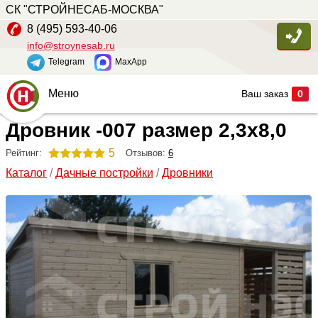
СК "СТРОЙНЕСАБ-МОСКВА"
8 (495) 593-40-06
info@stroynesab.ru
Telegram
MaxApp
Меню
Ваш заказ
0
Дровник -007 размер 2,3х8,0
Главная
Каталог
5
Отзывов:
6
Рейтинг:
Каталог
/
Дачные постройки
/
Дровники
Услуги
Наши работы
Сопутствующие товары
О компании
Контакты