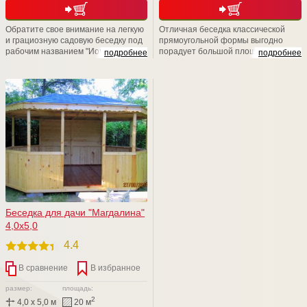
Обратите свое внимание на легкую
Отличная беседка классической
и грациозную садовую беседку под
прямоугольной формы выгодно
рабочим названием "Иоко". Данная
порадует большой площадью и
подробнее
подробнее
беседка является настоящей
значительной
находкой для романтиков и
многофункциональностью.
любителей уединения. Ажурные
Обращаем Ваше внимание на то,
элементы придают красоту и
что в компании ООО СТРОЙ
легкость Красота -страшная сила!
НЭСАБ-н Вы всегда сможете
Любая размерная линейка.
сделать любое изменение.
Вместимость до 12 человек!
Заменить базовый кровельный
материал, зашить или утеплить
нужную именно Вам стенку изделия
Беседка для дачи "Магдалина"
4,0х5,0
4.4
В сравнение
В избранное
размер:
площадь:
2
4,0 x 5,0 м
20 м