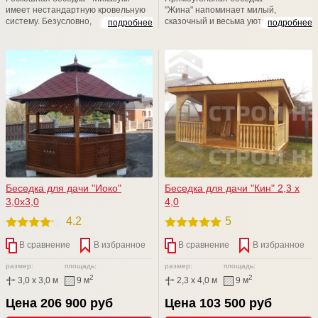
имеет нестандартную кровельную
"Жина" напоминает милый,
систему. Безусловно,
сказочный и весьма уютный
подробнее
подробнее
двухуровневая кровля способствует
деревянный домик. Благодаря
не только колоритному и
закрытой конструкции его можно
нетипичному дизайнерскому
эксплуатировать не только летом,
решению, но и быстрому удалению
но и в период межсезонья. За
дыма за пределы места отдыха.
дополнительную плату имеется
Возможен любой размерный ряд!
возможность смены базового
кровельного материала, а также
установку входной филенчатой
двери.
Беседка для дачи "Иоко"
Беседка для дачи "Кин" 2,3 х
3,0х3,0
4,0
4.2
5
В сравнение
В избранное
В сравнение
В избранное
размер:
площадь:
размер:
площадь:
2
2
3,0 x 3,0 м
9 м
2,3 x 4,0 м
9 м
Цена 206 900 руб
Цена 103 500 руб