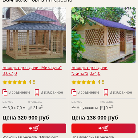
Беседка для дачи "Mиказуки"
Беседка для дачи
3,0х7,0
"Жина"3,0х4,0
4.8
4.8
В сравнение
В избранное
В сравнение
В избранное
размер:
площадь:
размер:
площадь:
2
2
3,0 x 7,0 м
21 м
Не указан м
0 м
Цена 320 900 руб
Цена 138 000 руб
Роскошная беседка "Mиказуки"
Прямоугольная беседка