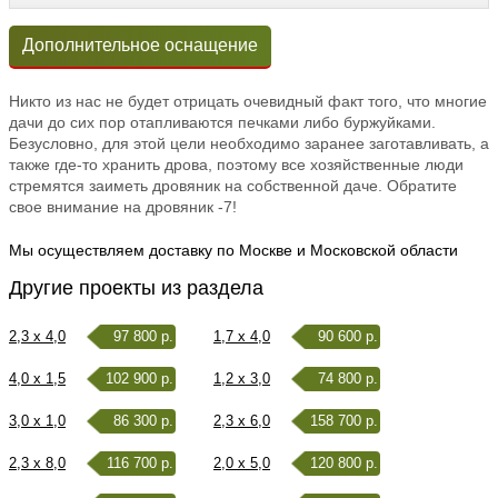
Дополнительное оснащение
Никто из нас не будет отрицать очевидный факт того, что многие
дачи до сих пор отапливаются печками либо буржуйками.
Безусловно, для этой цели необходимо заранее заготавливать, а
также где-то хранить дрова, поэтому все хозяйственные люди
стремятся заиметь дровяник на собственной даче. Обратите
свое внимание на дровяник -7!
Мы осуществляем доставку по Москве и Московской области
Другие проекты из раздела
2,3 x 4,0
97 800 р.
1,7 x 4,0
90 600 р.
4,0 x 1,5
102 900 р.
1,2 x 3,0
74 800 р.
3,0 x 1,0
86 300 р.
2,3 x 6,0
158 700 р.
2,3 x 8,0
116 700 р.
2,0 x 5,0
120 800 р.