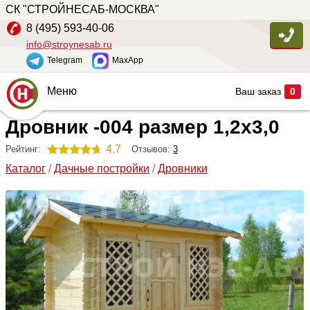
СК "СТРОЙНЕСАБ-МОСКВА"
8 (495) 593-40-06
info@stroynesab.ru
Telegram
MaxApp
Меню
Ваш заказ
0
Дровник -004 размер 1,2х3,0
Главная
Каталог
4.7
Отзывов:
3
Рейтинг:
Каталог
/
Дачные постройки
/
Дровники
Услуги
Наши работы
Сопутствующие товары
О компании
Контакты