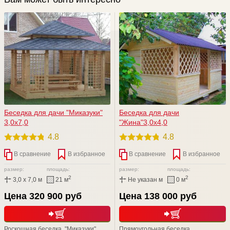
Беседка для дачи "Mиказуки"
Беседка для дачи
3,0х7,0
"Жина"3,0х4,0
4.8
4.8
В сравнение
В избранное
В сравнение
В избранное
размер:
площадь:
размер:
площадь:
2
2
3,0 x 7,0 м
21 м
Не указан м
0 м
Цена 320 900 руб
Цена 138 000 руб
Роскошная беседка "Mиказуки"
Прямоугольная беседка