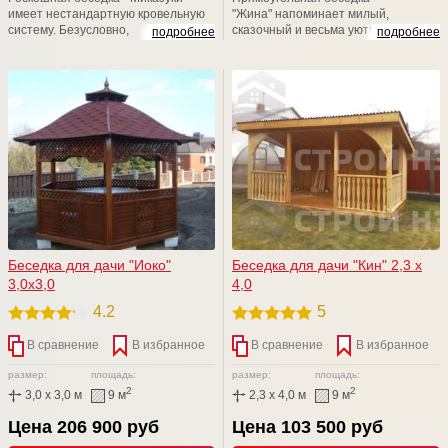
имеет нестандартную кровельную
"Жина" напоминает милый,
систему. Безусловно,
сказочный и весьма уютный
подробнее
подробнее
двухуровневая кровля способствует
деревянный домик. Благодаря
не только колоритному и
закрытой конструкции его можно
нетипичному дизайнерскому
эксплуатировать не только летом,
решению, но и быстрому удалению
но и в период межсезонья. За
дыма за пределы места отдыха.
дополнительную плату имеется
Возможен любой размерный ряд!
возможность смены базового
кровельного материала, а также
установку входной филенчатой
двери.
Беседка для дачи "Иоко"
Беседка для дачи "Кин" 2,3 х
3,0х3,0
4,0
4.2
5
В сравнение
В избранное
В сравнение
В избранное
размер:
площадь:
размер:
площадь:
2
2
3,0 x 3,0 м
9 м
2,3 x 4,0 м
9 м
Цена 206 900 руб
Цена 103 500 руб