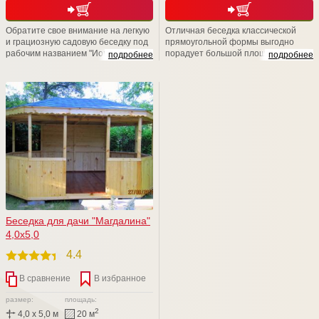
Обратите свое внимание на легкую
Отличная беседка классической
и грациозную садовую беседку под
прямоугольной формы выгодно
рабочим названием "Иоко". Данная
порадует большой площадью и
подробнее
подробнее
беседка является настоящей
значительной
находкой для романтиков и
многофункциональностью.
любителей уединения. Ажурные
Обращаем Ваше внимание на то,
элементы придают красоту и
что в компании ООО СТРОЙ
легкость Красота -страшная сила!
НЭСАБ-н Вы всегда сможете
Любая размерная линейка.
сделать любое изменение.
Вместимость до 12 человек!
Заменить базовый кровельный
материал, зашить или утеплить
нужную именно Вам стенку изделия
Беседка для дачи "Магдалина"
4,0х5,0
4.4
В сравнение
В избранное
размер:
площадь:
2
4,0 x 5,0 м
20 м