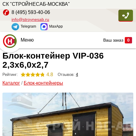
СК "СТРОЙНЕСАБ-МОСКВА"
8 (495) 593-40-06
info@stroynesab.ru
Telegram
MaxApp
Меню
Ваш заказ
0
Блок-контейнер VIP-036
Главная
2,3х6,0х2,7
Каталог
4.8
Отзывов:
4
Рейтинг:
Услуги
Каталог
/
Блок-контейнеры
Наши работы
Сопутствующие товары
О компании
Контакты