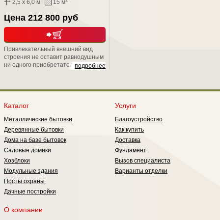
2,5 x 6,0 м
15 м
Цена 212 800 руб
Привлекательный внешний вид
строения не оставит равнодушным
ни одного приобретателя. Скрытый
подробнее
металлический каркас, подарит Вам
не только надежность, но и
уникальную возможность положить
второй слой утепления, тем самым
обеспечить круглогодичное
Каталог
Услуги
проживание в нем;
Металлические бытовки
Благоустройство
Деревянные бытовки
Как купить
Дома на базе бытовок
Доставка
Садовые домики
Фундамент
Хозблоки
Вызов специалиста
Модульные здания
Варианты отделки
Посты охраны
Дачные постройки
О компании