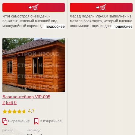
Итог самостроя очевиден, и
Фасад модели Vip-004 выполнен из
понятен: нелепый внешний вид,
металл блок-хауса, который внешне
малоудобный вариант, кустарная
напоминает оцилиндрованное
подробнее
подробнее
работа. Не стоит расшибаться в
бревно. Элегантная простота
лепешку и класть свое здоровье и
декора и геометрического
драгоценное время на то, чтобы
орнамента подчеркивают
возводить своими руками не пойми
изысканную структуру древесины.
что. Доверьтесь профессионалам
Наличники придают строению
из компании СТРОЙ НЭСАБ-н - и
неповторимое очарование
Вы не разочаруетесь!
старины, и подчеркивает
натуральную текстуру дерева.
Блок-контейнер VIP-005
2,5х6,0
4.7
В сравнение
В избранное
размер:
площадь:
2