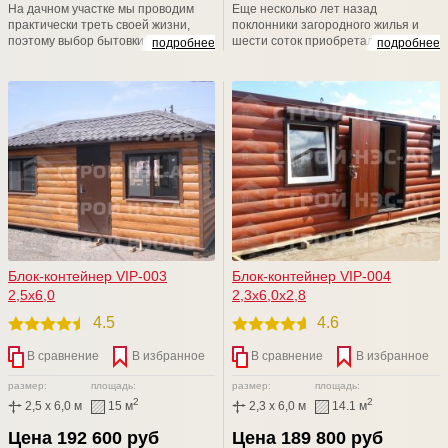
На дачном участке мы проводим
Еще несколько лет назад
практически треть своей жизни,
поклонники загородного жилья и
поэтому выбор бытовки -дело
шести соток приобретали убогие и
подробнее
подробнее
ответственное. Компания СТРОЙ
типовые изделия в личное
НЭСАБ-н дарит Вам уникальные
пользование. Удивительно, но,
бытовые помещения, аналогов Вы
несмотря на возможности
не найдете. Приходите к нам на
современного рынка, люди
Выставочную площадку,
отказываются от такой "красоты" и
рассмотрите БЫТОВКИ поближе,
пытаются решить данный вопрос
уверяем Вас, что Вы не останетесь
собственными силами.
равнодушными
Блок-контейнер VIP-003
Блок-контейнер VIP-004
2,5х6,0
2,3х6,0х2,8
4.5
4.6
В сравнение
В избранное
В сравнение
В избранное
размер:
площадь:
размер:
площадь:
2
2
2,5 x 6,0 м
15 м
2,3 x 6,0 м
14.1 м
Цена 192 600 руб
Цена 189 800 руб