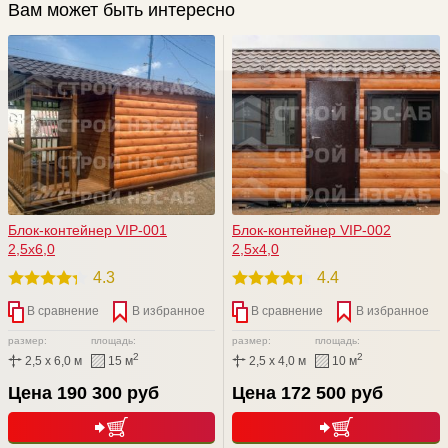
Вам может быть интересно
Блок-контейнер VIP-001
Блок-контейнер VIP-002
2,5х6,0
2,5х4,0
4.3
4.4
В сравнение
В избранное
В сравнение
В избранное
размер:
площадь:
размер:
площадь:
2
2
2,5 x 6,0 м
15 м
2,5 x 4,0 м
10 м
Цена 190 300 руб
Цена 172 500 руб