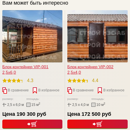
Вам может быть интересно
Блок-контейнер VIP-001
Блок-контейнер VIP-002
2,5х6,0
2,5х4,0
4.3
4.4
В сравнение
В избранное
В сравнение
В избранное
размер:
площадь:
размер:
площадь:
2
2
2,5 x 6,0 м
15 м
2,5 x 4,0 м
10 м
Цена 190 300 руб
Цена 172 500 руб