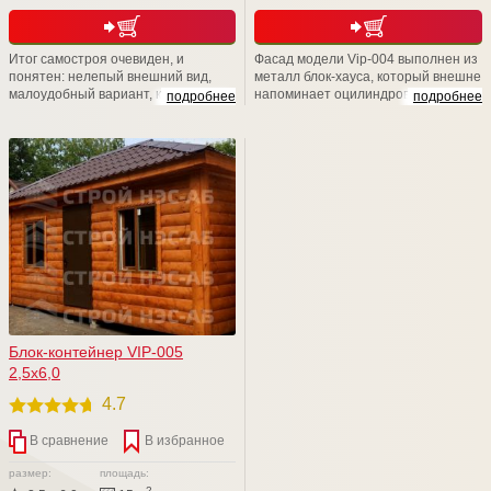
Итог самостроя очевиден, и
Фасад модели Vip-004 выполнен из
понятен: нелепый внешний вид,
металл блок-хауса, который внешне
малоудобный вариант, кустарная
напоминает оцилиндрованное
подробнее
подробнее
работа. Не стоит расшибаться в
бревно. Элегантная простота
лепешку и класть свое здоровье и
декора и геометрического
драгоценное время на то, чтобы
орнамента подчеркивают
возводить своими руками не пойми
изысканную структуру древесины.
что. Доверьтесь профессионалам
Наличники придают строению
из компании СТРОЙ НЭСАБ-н - и
неповторимое очарование
Вы не разочаруетесь!
старины, и подчеркивает
натуральную текстуру дерева.
Блок-контейнер VIP-005
2,5х6,0
4.7
В сравнение
В избранное
размер:
площадь:
2