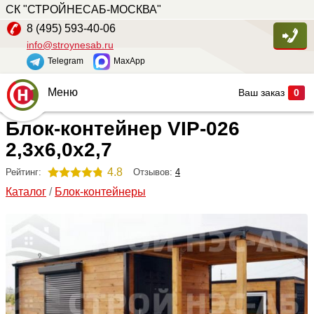
СК "СТРОЙНЕСАБ-МОСКВА"
8 (495) 593-40-06
info@stroynesab.ru
Telegram
MaxApp
Меню
Ваш заказ
0
Блок-контейнер VIP-026
Главная
2,3х6,0х2,7
Каталог
4.8
Отзывов:
4
Рейтинг:
Услуги
Каталог
/
Блок-контейнеры
Наши работы
Сопутствующие товары
О компании
Контакты