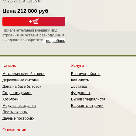
2,5 x 6,0 м
15 м
Цена 212 800 руб
Привлекательный внешний вид
строения не оставит равнодушным
ни одного приобретателя. Скрытый
подробнее
металлический каркас, подарит Вам
не только надежность, но и
уникальную возможность положить
второй слой утепления, тем самым
обеспечить круглогодичное
Каталог
Услуги
проживание в нем;
Металлические бытовки
Благоустройство
Деревянные бытовки
Как купить
Дома на базе бытовок
Доставка
Садовые домики
Фундамент
Хозблоки
Вызов специалиста
Модульные здания
Варианты отделки
Посты охраны
Дачные постройки
О компании