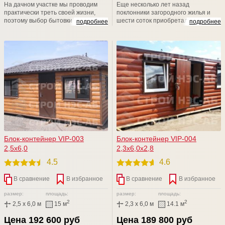
На дачном участке мы проводим
Еще несколько лет назад
практически треть своей жизни,
поклонники загородного жилья и
поэтому выбор бытовки -дело
шести соток приобретали убогие и
подробнее
подробнее
ответственное. Компания СТРОЙ
типовые изделия в личное
НЭСАБ-н дарит Вам уникальные
пользование. Удивительно, но,
бытовые помещения, аналогов Вы
несмотря на возможности
не найдете. Приходите к нам на
современного рынка, люди
Выставочную площадку,
отказываются от такой "красоты" и
рассмотрите БЫТОВКИ поближе,
пытаются решить данный вопрос
уверяем Вас, что Вы не останетесь
собственными силами.
равнодушными
Блок-контейнер VIP-003
Блок-контейнер VIP-004
2,5х6,0
2,3х6,0х2,8
4.5
4.6
В сравнение
В избранное
В сравнение
В избранное
размер:
площадь:
размер:
площадь:
2
2
2,5 x 6,0 м
15 м
2,3 x 6,0 м
14.1 м
Цена 192 600 руб
Цена 189 800 руб