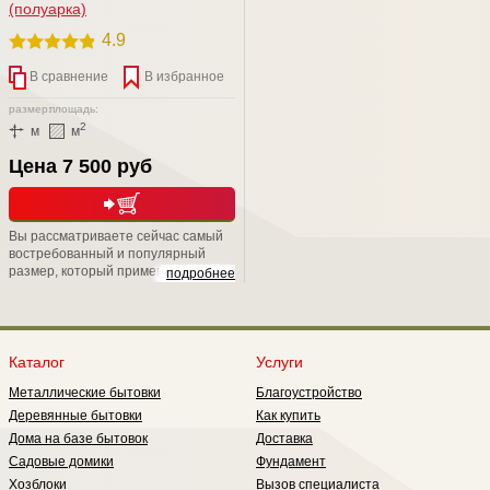
(полуарка)
4.9
В сравнение
В избранное
размер:
площадь:
2
м
м
Цена 7 500 руб
Вы рассматриваете сейчас самый
востребованный и популярный
размер, который применяется при
подробнее
дачном строительстве. Вообще,
окна ОС обрели свою популярность
в период массового строительства,
развернутого в стране на рубеже
80-х годов. Потому что они имеют
Каталог
Услуги
неплохие показатели по
Металлические бытовки
Благоустройство
теплосбережению они обладают
лучшим светопропусканием, т.е.
Деревянные бытовки
Как купить
меньше загораживают световой
Дома на базе бытовок
Доставка
проем.
Садовые домики
Фундамент
Хозблоки
Вызов специалиста