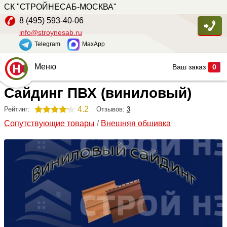
СК "СТРОЙНЕСАБ-МОСКВА"
8 (495) 593-40-06
info@stroynesab.ru
Telegram
MaxApp
Меню
Ваш заказ
0
Сайдинг ПВХ (виниловый)
Главная
Каталог
4.2
Отзывов:
3
Рейтинг:
Сопутствующие товары
/
Внешняя обшивка
Услуги
Наши работы
Сопутствующие товары
О компании
Контакты