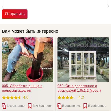
Отправить
Вам может быть интересно
005. Обработка днища и
032. Окно деревянное с
полозьев изделия
раскладкой 1,0х1,2 (крест)
4.6
4.2
В сравнение
В избранное
В сравнение
В избранное