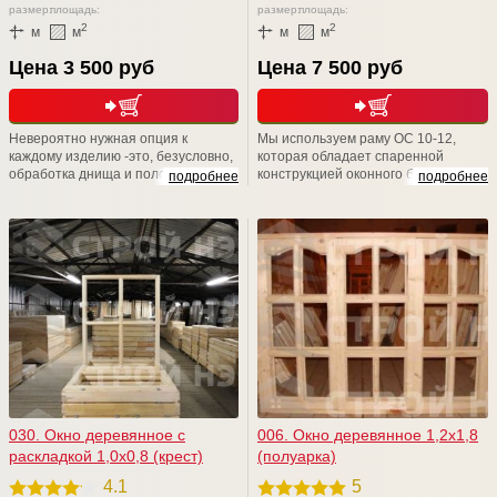
размер:
площадь:
размер:
площадь:
2
2
м
м
м
м
Цена 3 500 руб
Цена 7 500 руб
Невероятно нужная опция к
Мы используем раму ОС 10-12,
каждому изделию -это, безусловно,
которая обладает спаренной
обработка днища и полозьев
конструкцией оконного блока, с
подробнее
подробнее
вашего изделия. Отработка
навеской наружной створки на
машинным маслом + Сенеж (от
внутреннюю, а внутренней на
гниения и плесени) = надежная
коробку изделия. Внутренняя и
защита вашего изделия от короеда
наружная створки дополнительно
и гниения на долгие -долгие годы
скреплены винтами. Отлично
подходит для различных дачных и
садовых домов, а также хозблоках.
030. Окно деревянное с
006. Окно деревянное 1,2х1,8
раскладкой 1,0х0,8 (крест)
(полуарка)
4.1
5