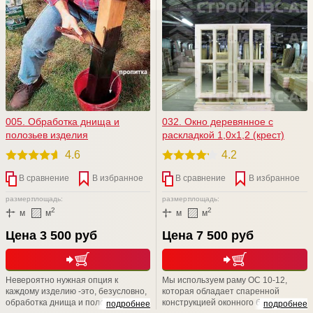
005. Обработка днища и
032. Окно деревянное с
полозьев изделия
раскладкой 1,0х1,2 (крест)
4.6
4.2
В сравнение
В избранное
В сравнение
В избранное
размер:
площадь:
размер:
площадь:
2
2
м
м
м
м
Цена 3 500 руб
Цена 7 500 руб
Невероятно нужная опция к
Мы используем раму ОС 10-12,
каждому изделию -это, безусловно,
которая обладает спаренной
обработка днища и полозьев
конструкцией оконного блока, с
подробнее
подробнее