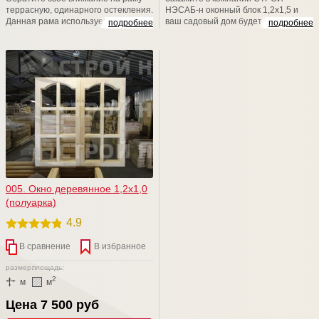
террасную, одинарного остекления.
НЭСАБ-н оконный блок 1,2х1,5 и
Данная рама используется для
ваш садовый дом будет выглядеть
подробнее
подробнее
установки в проемы при
стильно и красиво, ну, а атмосфера
строительстве хозблоков, бань,
в нем -это отдельная песня, потому
дачных домов, веранд. Размер
что всегда будет теплой и уютной.
изделия (В*Ш): 1000*800. Толщина
Уверяем Вас, наши изделия и наши
рамы 43 (мм). Конструкция рамы
возможности обязательно Вас
предусматривает остекление
порадуют! Мы счастливы баловать
листовым стеклом толщиной до
вас!
4мм. Штапик в комплекте.
005. Окно деревянное 1,2х1,0
(полуарка)
4.9
В сравнение
В избранное
размер:
площадь:
2
м
м
Цена 7 500 руб