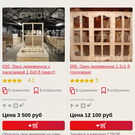
вашего изделия. Отработка
навеской наружной створки на
машинным маслом + Сенеж (от
внутреннюю, а внутренней на
гниения и плесени) = надежная
коробку изделия. Внутренняя и
защита вашего изделия от короеда
наружная створки дополнительно
и гниения на долгие -долгие годы
скреплены винтами. Отлично
подходит для различных дачных и
садовых домов, а также хозблоках.
030. Окно деревянное с
006. Окно деревянное 1,2х1,8
раскладкой 1,0х0,8 (крест)
(полуарка)
4.1
5
В сравнение
В избранное
В сравнение
В избранное
размер:
площадь:
размер:
площадь:
2
2
м
м
м
м
Цена 3 500 руб
Цена 12 100 руб
Обратите свое внимание на раму
Закажите в компании СТРОЙ