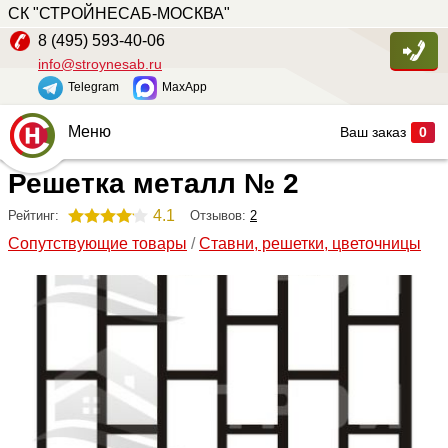
СК "СТРОЙНЕСАБ-МОСКВА"
8 (495) 593-40-06
info@stroynesab.ru
Telegram
MaxApp
Меню
Ваш заказ
0
Решетка металл № 2
Главная
Каталог
4.1
Отзывов:
2
Рейтинг:
Сопутствующие товары
/
Ставни, решетки, цветочницы
Услуги
Наши работы
Сопутствующие товары
О компании
Контакты