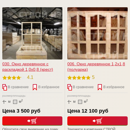
вашего изделия. Отработка
навеской наружной створки на
машинным маслом + Сенеж (от
внутреннюю, а внутренней на
гниения и плесени) = надежная
коробку изделия. Внутренняя и
защита вашего изделия от короеда
наружная створки дополнительно
и гниения на долгие -долгие годы
скреплены винтами. Отлично
подходит для различных дачных и
садовых домов, а также хозблоках.
030. Окно деревянное с
006. Окно деревянное 1,2х1,8
раскладкой 1,0х0,8 (крест)
(полуарка)
4.1
5
В сравнение
В избранное
В сравнение
В избранное
размер:
площадь:
размер:
площадь:
2
2
м
м
м
м
Цена 3 500 руб
Цена 12 100 руб
Обратите свое внимание на раму
Закажите в компании СТРОЙ