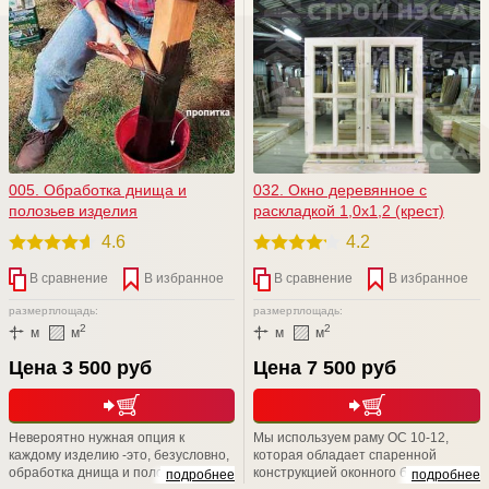
005. Обработка днища и
032. Окно деревянное с
полозьев изделия
раскладкой 1,0х1,2 (крест)
4.6
4.2
В сравнение
В избранное
В сравнение
В избранное
размер:
площадь:
размер:
площадь:
2
2
м
м
м
м
Цена 3 500 руб
Цена 7 500 руб
Невероятно нужная опция к
Мы используем раму ОС 10-12,
каждому изделию -это, безусловно,
которая обладает спаренной
обработка днища и полозьев
конструкцией оконного блока, с
подробнее
подробнее