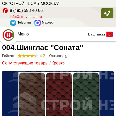
СК "СТРОЙНЕСАБ-МОСКВА"
8 (495) 593-40-06
info@stroynesab.ru
Telegram
MaxApp
Меню
Ваш заказ
0
004.Шинглас "Соната"
Главная
Каталог
4.3
Отзывов:
4
Рейтинг:
Сопутствующие товары
/
Кровля
Услуги
Наши работы
Сопутствующие товары
О компании
Контакты