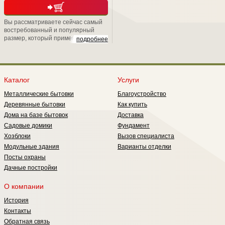
Вы рассматриваете сейчас самый
востребованный и популярный
размер, который применяется при
подробнее
дачном строительстве. Вообще,
окна ОС обрели свою популярность
в период массового строительства,
развернутого в стране на рубеже
80-х годов. Потому что они имеют
Каталог
Услуги
неплохие показатели по
Металлические бытовки
Благоустройство
теплосбережению они обладают
лучшим светопропусканием, т.е.
Деревянные бытовки
Как купить
меньше загораживают световой
Дома на базе бытовок
Доставка
проем.
Садовые домики
Фундамент
Хозблоки
Вызов специалиста
Модульные здания
Варианты отделки
Посты охраны
Дачные постройки
О компании
История
Контакты
Обратная связь