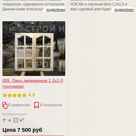
террасную, одинарного остекления.
НЭСАБ-н оконный блок 1,2х1,5 и
Данная рама используется для
ваш садовый дом будет выглядеть
подробнее
подробнее
установки в проемы при
стильно и красиво, ну, а атмосфера
строительстве хозблоков, бань,
в нем -это отдельная песня, потому
дачных домов, веранд. Размер
что всегда будет теплой и уютной.
изделия (В*Ш): 1000*800. Толщина
Уверяем Вас, наши изделия и наши
рамы 43 (мм). Конструкция рамы
возможности обязательно Вас
предусматривает остекление
порадуют! Мы счастливы баловать
листовым стеклом толщиной до
вас!
4мм. Штапик в комплекте.
005. Окно деревянное 1,2х1,0
(полуарка)
4.9
В сравнение
В избранное
размер:
площадь:
2
м
м
Цена 7 500 руб