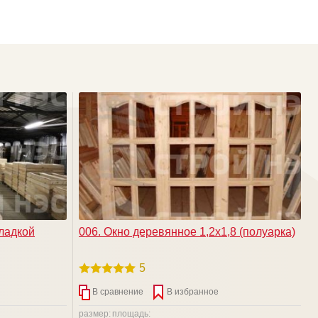
кладкой
006. Окно деревянное 1,2х1,8 (полуарка)
5
В сравнение
В избранное
размер:
площадь: