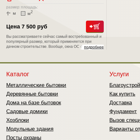
размер:
площадь:
2
м
м
Цена 7 500 руб
Вы рассматриваете сейчас самый востребованный и
популярный размер, который применяется при
дачном строительстве. Вообще, окна ОС обрели свою
подробнее
популярность в период массового строительства,
развернутого в стране на рубеже 80-х годов. Потому
что они имеют неплохие показатели по
теплосбережению они обладают лучшим
светопропусканием, т.е. меньше загораживают
Каталог
Услуги
световой проем.
Металлические бытовки
Благоустро
Деревянные бытовки
Как купить
Дома на базе бытовок
Доставка
Садовые домики
Фундамент
Хозблоки
Вызов спец
Модульные здания
Варианты о
Посты охраны