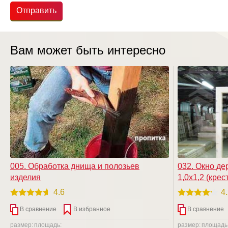
Отправить
Вам может быть интересно
005. Обработка днища и полозьев
032. Окно де
изделия
1,0х1,2 (крест
4.6
4
В сравнение
В избранное
В сравнение
размер:
площадь:
размер:
площадь