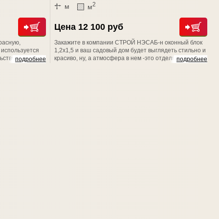
2
м
м
Цена 12 100 руб
расную,
Закажите в компании СТРОЙ НЭСАБ-н оконный блок
 используется
1,2х1,5 и ваш садовый дом будет выглядеть стильно и
ьстве хозблоков,
красиво, ну, а атмосфера в нем -это отдельная песня,
подробнее
подробнее
 изделия
потому что всегда будет теплой и уютной. Уверяем
м). Конструкция
Вас, наши изделия и наши возможности обязательно
истовым стеклом
Вас порадуют! Мы счастливы баловать вас!
.