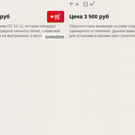
2
м
м
 руб
Цена 3 500 руб
аму ОС 10-12, которая обладает
Обратите свое внимание на раму тер
укцией оконного блока, с навеской
одинарного остекления. Данная рама
и на внутреннюю, а внутренней на
для установки в проемы при строител
подробнее
. Внутренняя и наружная створки
бань, дачных домов, веранд. Размер
креплены винтами. Отлично
(В*Ш): 1000*800. Толщина рамы 43 (м
зличных дачных и садовых домов, а
рамы предусматривает остекление л
.
толщиной до 4мм. Штапик в комплекте