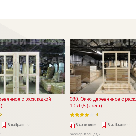
ревянное с раскладкой
030. Окно деревянное с рас
)
1,0х0,8 (крест)
.2
4.1
В избранное
В сравнение
В избранное
:
размер:
площадь: