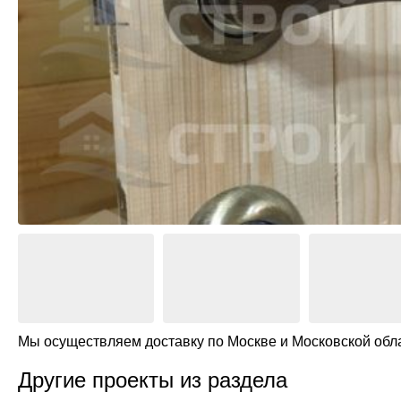
М
БК Карк
Дровник
Строительные бытовки
Из пено
П
БК Пави
Вольеры
Блок-контейнеры
В
Курятни
Дачные бытовки
L
Беседки
Перголы
Крылечк
Навесы 
Веранды
Дома дл
Мы осуществляем доставку по Москве и Московской обл
Другие проекты из раздела