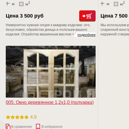
2
2
м
м
м
м
Цена 3 500 руб
Цена 7 500
Невероятно нужная опция к каждому изделию -это,
Мы используем р
безусловно, обработка днища и полозьев вашего
спаренной констр
изделия. Отработка машинным маслом + Сенеж (от
наружной створк
подробнее
гниения и плесени) = надежная защита вашего
коробку изделия
изделия от короеда и гниения на долгие -долгие годы
дополнительно с
подходит для ра
также хозблоках
005. Окно деревянное 1,2х1,0 (полуарка)
4.9
В сравнение
В избранное