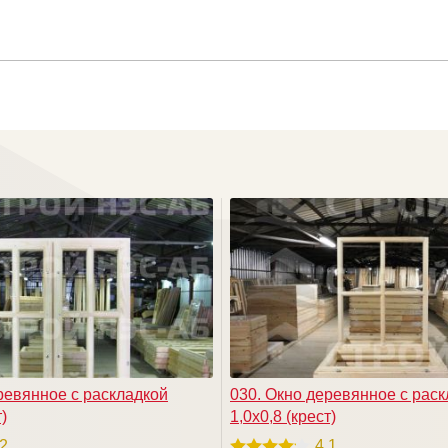
ревянное с раскладкой
030. Окно деревянное с рас
)
1,0х0,8 (крест)
.2
4.1