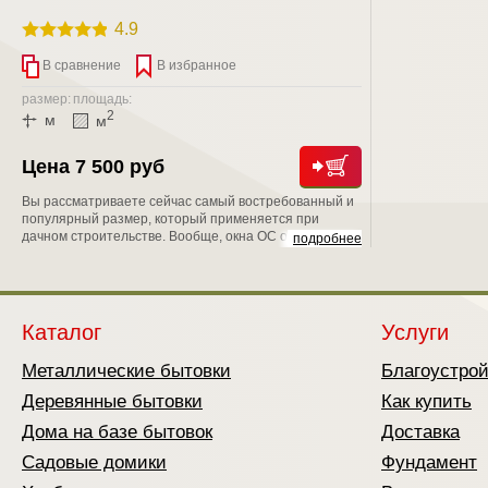
4.9
В сравнение
В избранное
размер:
площадь:
2
м
м
Цена 7 500 руб
Вы рассматриваете сейчас самый востребованный и
популярный размер, который применяется при
дачном строительстве. Вообще, окна ОС обрели свою
подробнее
популярность в период массового строительства,
развернутого в стране на рубеже 80-х годов. Потому
что они имеют неплохие показатели по
теплосбережению они обладают лучшим
светопропусканием, т.е. меньше загораживают
Каталог
Услуги
световой проем.
Металлические бытовки
Благоустро
Деревянные бытовки
Как купить
Дома на базе бытовок
Доставка
Садовые домики
Фундамент