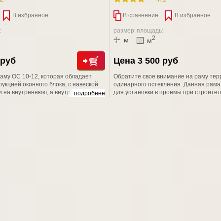
В избранное
В сравнение
В избранное
:
размер:
площадь:
2
м
м
 руб
Цена 3 500 руб
аму ОС 10-12, которая обладает
Обратите свое внимание на раму тер
укцией оконного блока, с навеской
одинарного остекления. Данная рама
и на внутреннюю, а внутренней на
для установки в проемы при строител
подробнее
. Внутренняя и наружная створки
бань, дачных домов, веранд. Размер
креплены винтами. Отлично
(В*Ш): 1000*800. Толщина рамы 43 (м
зличных дачных и садовых домов, а
рамы предусматривает остекление л
.
толщиной до 4мм. Штапик в комплекте