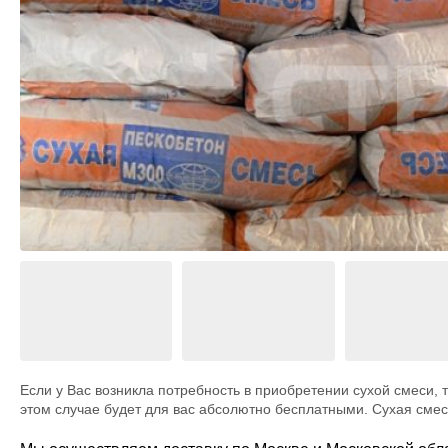
М
БК Карк
Дровник
Строительные бытовки
Из пено
П
БК Пави
Вольеры
Блок-контейнеры
В
Курятни
Дачные бытовки
L
Беседки
Перголы
Крылечк
Навесы 
Веранды
Дома дл
Если у Вас возникла потребность в приобретении сухой смеси, 
этом случае будет для вас абсолютно бесплатными. Сухая сме