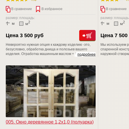
В сравнение
В избранное
В сравнение
размер:
площадь:
размер:
площадь
2
2
м
м
м
м
Цена 3 500 руб
Цена 7 500
Невероятно нужная опция к каждому изделию -это,
Мы используем р
безусловно, обработка днища и полозьев вашего
спаренной констр
изделия. Отработка машинным маслом + Сенеж (от
наружной створк
подробнее
гниения и плесени) = надежная защита вашего
коробку изделия
изделия от короеда и гниения на долгие -долгие годы
дополнительно с
подходит для ра
также хозблоках
005. Окно деревянное 1,2х1,0 (полуарка)