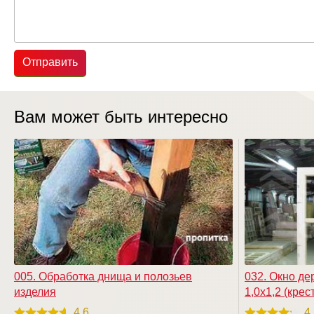
Отправить
Вам может быть интересно
005. Обработка днища и полозьев
032. Окно де
изделия
1,0х1,2 (крест
4.6
4