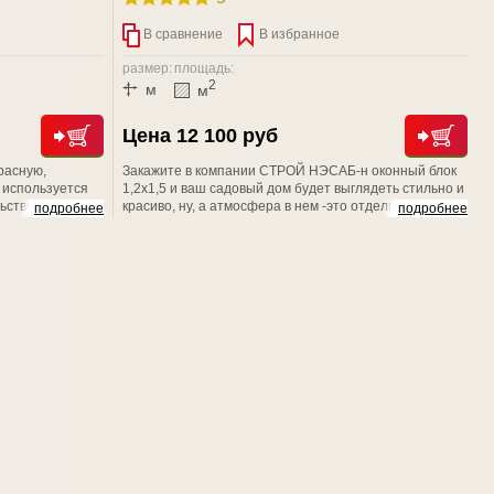
В сравнение
В избранное
размер:
площадь:
2
м
м
Цена 12 100 руб
расную,
Закажите в компании СТРОЙ НЭСАБ-н оконный блок
 используется
1,2х1,5 и ваш садовый дом будет выглядеть стильно и
ьстве хозблоков,
красиво, ну, а атмосфера в нем -это отдельная песня,
подробнее
подробнее
 изделия
потому что всегда будет теплой и уютной. Уверяем
м). Конструкция
Вас, наши изделия и наши возможности обязательно
истовым стеклом
Вас порадуют! Мы счастливы баловать вас!
.