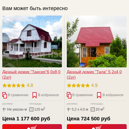
Вам может быть интересно
Дачный домик "Таисия"6,0х8,0
Дачный домик "Тала" 5,2х4,0
(2эт)
(2эт)
4.8
4.9
В сравнение
В избранное
В сравнение
В избранное
размер:
площадь:
размер:
площадь:
2
2
Не указан м
120 м
5,2 x 4,0 м
20 м
Цена 1 177 600 руб
Цена 724 500 руб