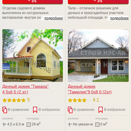
Отделка садового домика
Тала – отличное решение для
выполнена из натуральных
дачных и приусадебных участков
материалов- внутри он отделан
небольшой площади. На
подробнее
подробнее
деревянной вагонкой, а снаружи
традиционных 5-6 сотках довольно
имитацией бруса или блок-хаусом.
сложно найти место для большой
постройки. Двухэтажный дом
позволяет получить две
просторные комнаты и веранду.
При этом он занимает совсем
немного места на участке
Дачный домик "Тамара"
Дачный домик
4,5х6,5 (2 эт.)
"Тамилия"9,0х8,0 (2эт)
5
4.1
В сравнение
В избранное
В сравнение
В избранное
размер:
площадь:
размер:
площадь:
2
2
4,5 x 6,5 м
29 м
Не указан м
0 м