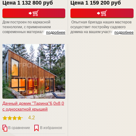
Цена 1 132 800 руб
Цена 1 159 200 руб
Дом построен по каркасной
Опытная бригада наших мастеров
технологии, с применением
осуществит постройку садового
современных материалов. Простой,
домика на вашем участке в
подробнее
подробнее
просторный, добротный.
максимально короткие сроки – всего
за пару недель. Также, мы
рекомендуем связаться с нашими
менеджерами для уточнения
возможностей расширения заказа
для повышения уровня комфорта.
Мы учтем все ваши пожелания! Мы
счастливы быть рядом!
Дачный домик "Тарина"6,0х8,0
с односкатной крышей
4.2
В сравнение
В избранное