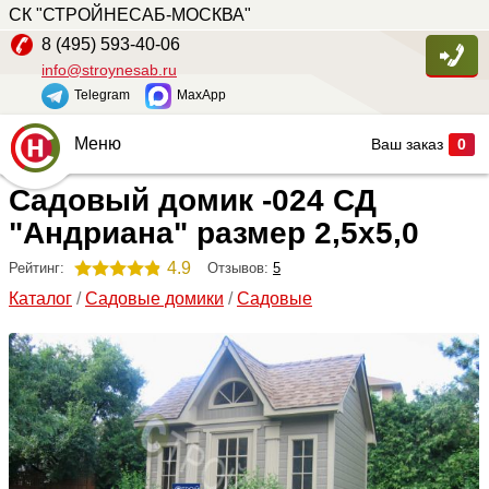
СК "СТРОЙНЕСАБ-МОСКВА"
8 (495) 593-40-06
info@stroynesab.ru
Telegram
MaxApp
Меню
Ваш заказ
0
Садовый домик -024 СД
Главная
"Андриана" размер 2,5х5,0
Каталог
4.9
Отзывов:
5
Рейтинг:
Услуги
Каталог
/
Садовые домики
/
Садовые
Наши работы
Сопутствующие товары
О компании
Контакты