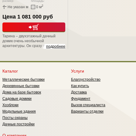
размер:
площадь:
2
Не указан м
0 м
Цена 1 081 000 руб
Тарина – двухэтажный дачный
домик очень необычной
архитектуры. Он сразу привлекает
подробнее
внимание односкатной крышей и
остеклением первого этажа,
которое обеспечивает практически
панорамный обзор. При этом дом
очень практичен: вы наверняка
Каталог
Услуги
оцените удачную планировку и
Металлические бытовки
Благоустройство
комфортную температуру в
помещениях первого этажа,
Деревянные бытовки
Как купить
которая остается таковой даже
Дома на базе бытовок
Доставка
самым жарким летом.
Садовые домики
Фундамент
Хозблоки
Вызов специалиста
Модульные здания
Варианты отделки
Посты охраны
Дачные постройки
О компании