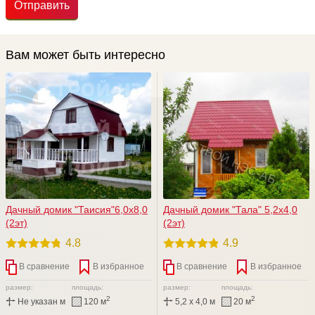
Отправить
Вам может быть интересно
Дачный домик "Таисия"6,0х8,0
Дачный домик "Тала" 5,2х4,0
(2эт)
(2эт)
4.8
4.9
В сравнение
В избранное
В сравнение
В избранное
размер:
площадь:
размер:
площадь:
2
2
Не указан м
120 м
5,2 x 4,0 м
20 м