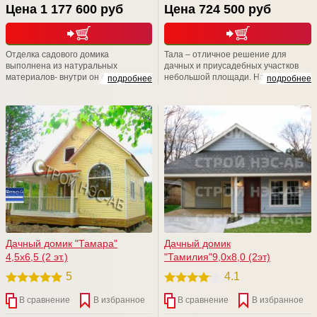
Цена 1 177 600 руб
Цена 724 500 руб
Отделка садового домика
Тала – отличное решение для
выполнена из натуральных
дачных и приусадебных участков
материалов- внутри он отделан
небольшой площади. На
подробнее
подробнее
деревянной вагонкой, а снаружи
традиционных 5-6 сотках довольно
имитацией бруса или блок-хаусом.
сложно найти место для большой
постройки. Двухэтажный дом
позволяет получить две
просторные комнаты и веранду.
При этом он занимает совсем
немного места на участке
Дачный домик "Тамара"
Дачный домик
4,5х6,5 (2 эт.)
"Тамилия"9,0х8,0 (2эт)
5
4.1
В сравнение
В избранное
В сравнение
В избранное