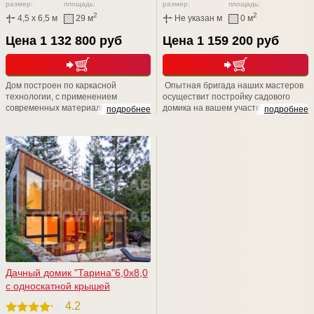
размер:
площадь:
размер:
площадь:
2
2
4,5 x 6,5 м
29 м
Не указан м
0 м
Цена 1 132 800 руб
Цена 1 159 200 руб
Дом построен по каркасной
Опытная бригада наших мастеров
технологии, с применением
осуществит постройку садового
современных материалов. Простой,
домика на вашем участке в
подробнее
подробнее
просторный, добротный.
максимально короткие сроки – всего
за пару недель. Также, мы
рекомендуем связаться с нашими
менеджерами для уточнения
возможностей расширения заказа
для повышения уровня комфорта.
Мы учтем все ваши пожелания! Мы
счастливы быть рядом!
Дачный домик "Тарина"6,0х8,0
с односкатной крышей
4.2