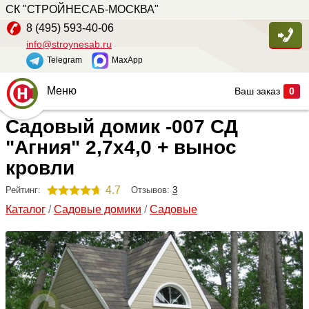
СК "СТРОЙНЕСАБ-МОСКВА"
8 (495) 593-40-06
info@stroynesab.ru
Telegram
MaxApp
Меню
Ваш заказ
0
Садовый домик -007 СД
Главная
"Агния" 2,7х4,0 + вынос
Каталог
кровли
Услуги
4.7
Отзывов:
3
Рейтинг:
Наши работы
Каталог
/
Садовые домики
/
Садовые
Сопутствующие товары
О компании
Контакты