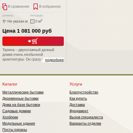
В сравнение
В избранное
размер:
площадь:
2
Не указан м
0 м
Цена 1 081 000 руб
Тарина – двухэтажный дачный
домик очень необычной
архитектуры. Он сразу привлекает
подробнее
внимание односкатной крышей и
остеклением первого этажа,
которое обеспечивает практически
панорамный обзор. При этом дом
очень практичен: вы наверняка
Каталог
Услуги
оцените удачную планировку и
Металлические бытовки
Благоустройство
комфортную температуру в
помещениях первого этажа,
Деревянные бытовки
Как купить
которая остается таковой даже
Дома на базе бытовок
Доставка
самым жарким летом.
Садовые домики
Фундамент
Хозблоки
Вызов специалиста
Модульные здания
Варианты отделки
Посты охраны