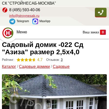
СК "СТРОЙНЕСАБ-МОСКВА"
8 (495) 593-40-06
info@stroynesab.ru
Telegram
MaxApp
Меню
Ваш заказ
0
Садовый домик -022 Сд
Главная
"Азиза" размер 2,5х4,0
Каталог
4.7
Отзывов:
3
Рейтинг:
Услуги
Каталог
/
Садовые домики
/
Садовые
Наши работы
Сопутствующие товары
О компании
Контакты