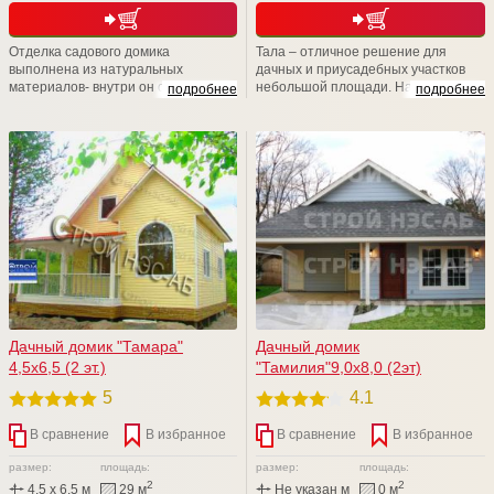
Отделка садового домика
Тала – отличное решение для
выполнена из натуральных
дачных и приусадебных участков
материалов- внутри он отделан
небольшой площади. На
подробнее
подробнее
деревянной вагонкой, а снаружи
традиционных 5-6 сотках довольно
имитацией бруса или блок-хаусом.
сложно найти место для большой
постройки. Двухэтажный дом
позволяет получить две
просторные комнаты и веранду.
При этом он занимает совсем
немного места на участке
Дачный домик "Тамара"
Дачный домик
4,5х6,5 (2 эт.)
"Тамилия"9,0х8,0 (2эт)
5
4.1
В сравнение
В избранное
В сравнение
В избранное
размер:
площадь:
размер:
площадь:
2
2
4,5 x 6,5 м
29 м
Не указан м
0 м