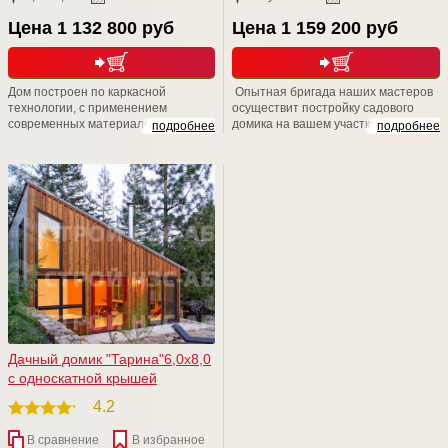
Цена 1 132 800 руб
Цена 1 159 200 руб
Дом построен по каркасной
Опытная бригада наших мастеров
технологии, с применением
осуществит постройку садового
современных материалов. Простой,
домика на вашем участке в
подробнее
подробнее
просторный, добротный.
максимально короткие сроки – всего
за пару недель. Также, мы
рекомендуем связаться с нашими
менеджерами для уточнения
возможностей расширения заказа
для повышения уровня комфорта.
Мы учтем все ваши пожелания! Мы
счастливы быть рядом!
Дачный домик "Тарина"6,0х8,0
с односкатной крышей
4.2
В сравнение
В избранное