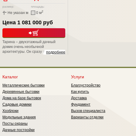
размер:
площадь:
2
Не указан м
0 м
Цена 1 081 000 руб
Тарина – двухэтажный дачный
домик очень необычной
архитектуры. Он сразу привлекает
подробнее
внимание односкатной крышей и
остеклением первого этажа,
которое обеспечивает практически
панорамный обзор. При этом дом
очень практичен: вы наверняка
Каталог
Услуги
оцените удачную планировку и
Металлические бытовки
Благоустройство
комфортную температуру в
помещениях первого этажа,
Деревянные бытовки
Как купить
которая остается таковой даже
Дома на базе бытовок
Доставка
самым жарким летом.
Садовые домики
Фундамент
Хозблоки
Вызов специалиста
Модульные здания
Варианты отделки
Посты охраны
Дачные постройки