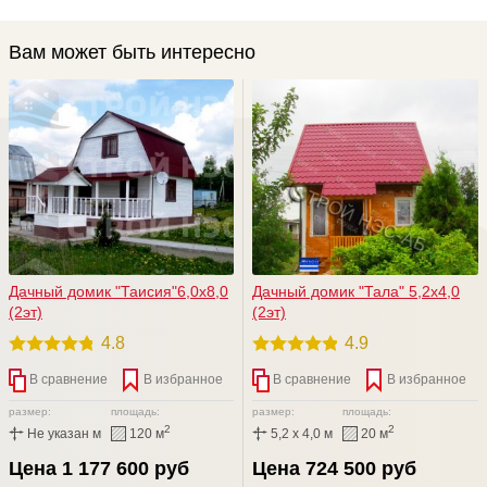
Вам может быть интересно
Дачный домик "Таисия"6,0х8,0
Дачный домик "Тала" 5,2х4,0
(2эт)
(2эт)
4.8
4.9
В сравнение
В избранное
В сравнение
В избранное
размер:
площадь:
размер:
площадь:
2
2
Не указан м
120 м
5,2 x 4,0 м
20 м
Цена 1 177 600 руб
Цена 724 500 руб