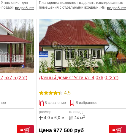
. Утепление -для
Планировка позволяет выделить изолированные
В подарок
помещения с отдельными входами. Имеется
подробнее
подробнее
возможность обустройства в одной из комнат
хозчасти, санузла, спальных комнат.
,5х7,5 (2эт)
Дачный домик "Устина" 4,0х6,0 (2эт)
4.5
ное
В сравнение
В избранное
размер:
площадь:
2
4,0 x 6,0 м
24 м
Цена 977 500 руб