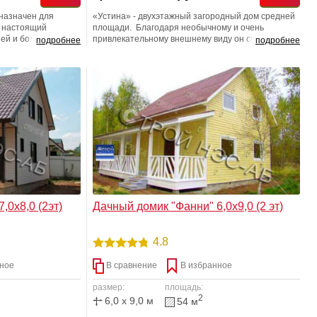
назначен для
«Устина» - двухэтажный загородный дом средней
 настоящий
площади. Благодаря необычному и очень
ней и большим
привлекательному внешнему виду он сразу
подробнее
подробнее
гораздо больший
обращает на себя внимание. Впрочем, дело не
я городская
только в красоте: хорошо продуманная
стоит гораздо
планировка, качественное утепление и добротная
отделка - в «Устине» хорошо абсолютно все!
,0х8,0 (2эт)
Дачный домик "Фанни" 6,0х9,0 (2 эт)
4.8
ное
В сравнение
В избранное
размер:
площадь:
2
6,0 x 9,0 м
54 м