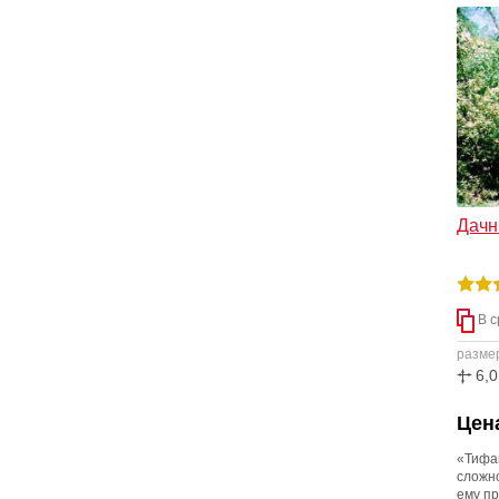
Дачн
В с
разме
6,0
Цена
«Тифа
сложно
ему п