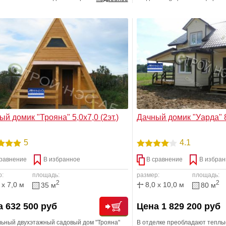
мотрено: две комнаты и довольно
пространства. Данный проект
орная веранда под общей кровлей на
круглогодичного проживания
 этаже и небольшая комната на втором.
альная высота потолка на втором этаже –
тра.
й домик "Трояна" 5,0х7,0 (2эт.)
Дачный домик "Уарда" 8
5
4.1
равнение
В избранное
В сравнение
В избран
р:
площадь:
размер:
площадь:
2
2
 x 7,0 м
8,0 x 10,0 м
35 м
80 м
 632 500 руб
Цена 1 829 200 руб
льный двухэтажный садовый дом "Трояна"
В отделке преобладают теплы