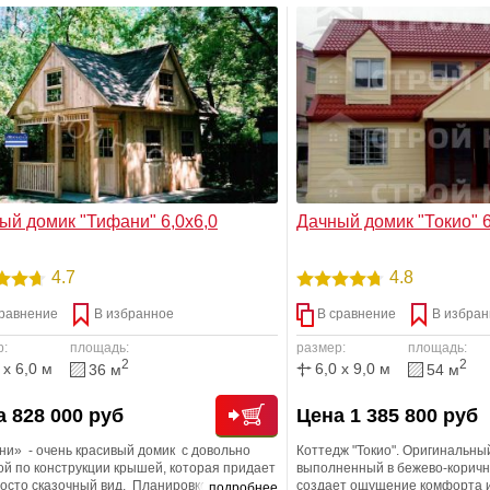
стол для всей семьи или обор
уголок. Пространство веранд
косого дождя.
ый домик "Тифани" 6,0х6,0
Дачный домик "Токио" 6,0
4.7
4.8
равнение
В избранное
В сравнение
В избран
р:
площадь:
размер:
площадь:
2
2
 x 6,0 м
6,0 x 9,0 м
36 м
54 м
 828 000 руб
Цена 1 385 800 руб
ни» - очень красивый домик с довольно
Коттедж "Токио". Оригинальны
й по конструкции крышей, которая придает
выполненный в бежево-коричн
росто сказочный вид. Планировкой дома
создает ощущение комфорта и
подробнее