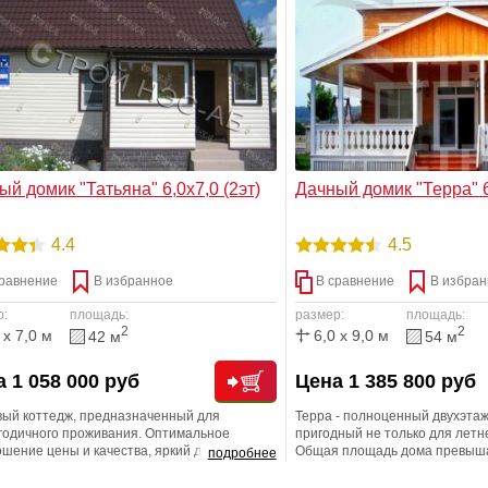
ения уровня комфорта. Мы учтем все ваши
планировку и комфортную тем
ания! Мы счастливы быть рядом!
помещениях первого этажа, ко
таковой даже самым жарким л
ый домик "Татьяна" 6,0х7,0 (2эт)
Дачный домик "Терра" 6,
4.4
4.5
равнение
В избранное
В сравнение
В избран
р:
площадь:
размер:
площадь:
2
2
 x 7,0 м
6,0 x 9,0 м
42 м
54 м
 1 058 000 руб
Цена 1 385 800 руб
вый коттедж, предназначенный для
Терра - полноценный двухэта
огодичного проживания. Оптимальное
пригодный не только для летн
шение цены и качества, яркий дизайн,
Общая площадь дома превыша
подробнее
манная планировка.
метров; кроме того, вы получ
веранду, на которой легко ра