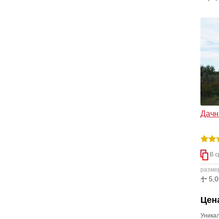
предус
прост
первом
Максим
2,7 ме
Дачны
В с
разме
5,0
Цена
Уника