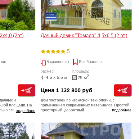
х4,0 (2эт)
Дачный домик "Тамара" 4,5х6,5 (2 эт.)
5
ное
В сравнение
В избранное
размер:
площадь:
2
4,5 x 6,5 м
29 м
Цена 1 132 800 руб
дачных и
Дом построен по каркасной технологии, с
ьшой площади. На
применением современных материалов. Простой,
льно сложно найти
просторный, добротный.
подробнее
подробнее
. Двухэтажный дом
торные комнаты и
т совсем немного