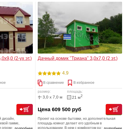
удовать детский
ы защищено даже от
х9,0 (2-ух эт.)
Дачный домик "Триана" 3,0х7,0 (2 эт.)
4.9
ное
В сравнение
В избранное
размер:
площадь:
2
3,0 x 7,0 м
21 м
Цена 609 500 руб
й дизайн,
Проект на основе бытовки, но дополнительная
евой гамме,
площадь комнат делает его удобным в
 огромного
использовании. В нем с комфортом разместится
подробнее
подробнее