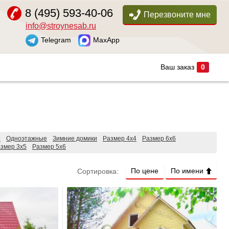
8 (495) 593-40-06
Перезвоните мне
info@stroynesab.ru
Telegram
MaxApp
Ваш заказ
0
е
Одноэтажные
Зимние домики
Размер 4х4
Размер 6х6
змер 3х5
Размер 5х6
По цене
По имени
Сортировка: