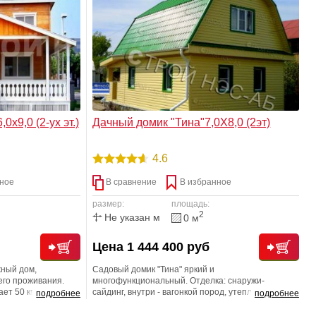
пературу в
возможно даже и больший комфорт, чем обычная
торая остается
городская квартира.
етом.
0х9,0 (2-ух эт.)
Дачный домик "Тина"7,0Х8,0 (2эт)
4.6
ное
В сравнение
В избранное
размер:
площадь:
2
Не указан м
0 м
Цена 1 444 400 руб
жный дом,
Садовый домик "Тина" яркий и
его проживания.
многофункциональный. Отделка: снаружи-
ет 50 квадратных
сайдинг, внутри - вагонкой пород, утеплен мин
подробнее
подробнее
аете просторную
ватой.
зместить обеденный