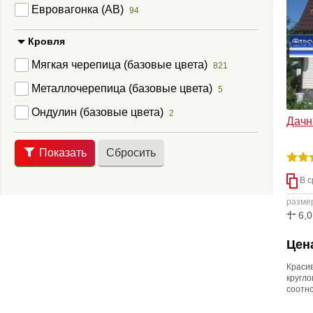
повыш
Евровагонка (АВ)
94
пожел
Кровля
Мягкая черепица (базовые цвета)
821
Металлочерепица (базовые цвета)
5
Ондулин (базовые цвета)
2
Дачн
Показать
Сбросить
В с
разме
6,0
Цена
Краси
кругл
соотно
проду