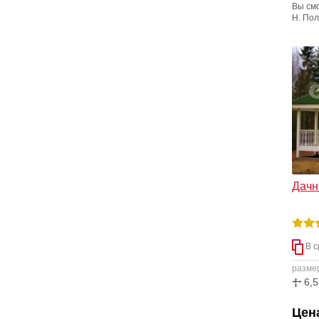
Вы см
Н. По
совре
матер
одног
дачног
отдыха
Дачны
В с
разме
6,5
Цена