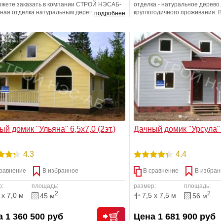
ожете заказать в компании СТРОЙ НЭСАБ-
отделка - натуральное дерево
лная отделка натуральным деревом и
круглогодичного проживания. 
подробнее
менными теплоизоляционными
-фундамент!
иалами -не оставят равнодушными ни
о приобретателя. Изысканный дизайн
о дома позволит с радостью и комфортом
ть на даче.
й домик "Ульяна" 6,5х7,0 (2эт.)
Дачный домик "Урсула" 7
4.3
4.4
равнение
В избранное
В сравнение
В избран
р:
площадь:
размер:
площадь:
2
2
 x 7,0 м
7,5 x 7,5 м
45 м
56 м
 1 360 500 руб
Цена 1 681 900 руб