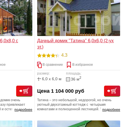
,0х8,0 с
Дачный домик "Татина" 6,0х6,0 (2-ух
эт.)
4.3
ное
В сравнение
В избранное
размер:
площадь:
2
6,0 x 6,0 м
36 м
Цена 1 104 000 руб
 домик очень
Татина – это небольшой, недорогой, но очень
азу привлекает
уютный двухэтажный коттедж с четырьмя
 и остеклением
комнатами и полноценной лестницей. Благодаря
подробнее
подробнее
ечивает практически
такой лестнице Вам не придется думать, как
дом очень
поднять на второй этаж диван или секцию шкафа.
ите удачную
Домик «Татина» предоставит вам не меньший, а