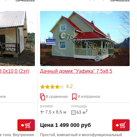
 предназначен для
большая семья. Полноценное утепление.
,0х10,0 (2эт)
Дачный домик "Уафика" 7,5х8,5
4.2
ное
В сравнение
В избранное
размер:
площадь:
2
7,5 x 8,5 м
63 м
Цена 1 499 000 руб
е тона. Внутренняя
Простой, компактный и многофункциональный.