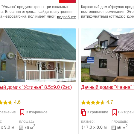
е "Ульяна" предусмотрены три спальных
Каркасный дом «Урсула» пред
ы. Внешняя отделка - сайдинг, внутренняя
постоянного проживания. Это
а - евровагонка, пол имеет многослойную
пятикомнатный коттедж с кух
подробнее
у. Данное строение построено по
санузлом. Он предоставляет 
сной технологии. Предусмотрено
уровень комфорта, чем обычна
годичное проживание. В подарок
квартира. При этом квартира 
агается - СТОЛБЧАТЫЙ ФУНДАМЕНТ.
дороже - даже в Подмосковье.
й домик "Устинья" 8,5х9,0 (2эт.)
Дачный домик "Фаина" 7
4.6
4.7
равнение
В избранное
В сравнение
В избран
р:
площадь:
размер:
площадь:
2
2
 x 9,0 м
7,0 x 8,0 м
76 м
56 м