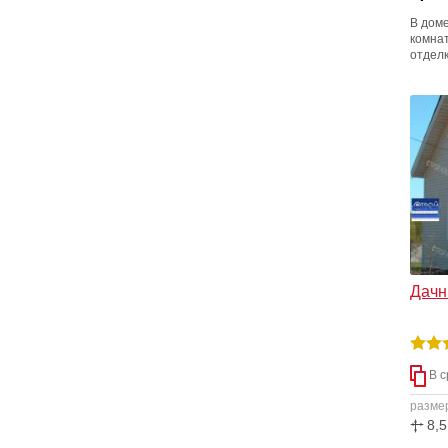
В дом
комнат
отделк
фактур
карка
кругло
предл
Дачны
В с
разме
8,5