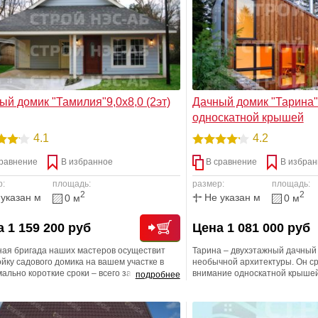
ый домик "Тамилия"9,0х8,0 (2эт)
Дачный домик "Тарина"6
односкатной крышей
4.1
4.2
равнение
В избранное
В сравнение
В избран
р:
площадь:
размер:
площадь:
2
2
 указан м
Не указан м
0 м
0 м
 1 159 200 руб
Цена 1 081 000 руб
ая бригада наших мастеров осуществит
Тарина – двухэтажный дачный
йку садового домика на вашем участке в
необычной архитектуры. Он ср
ально короткие сроки – всего за пару
внимание односкатной крышей
подробнее
. Также, мы рекомендуем связаться с
первого этажа, которое обесп
и менеджерами для уточнения
панорамный обзор. При этом 
жностей расширения заказа для
практичен: вы наверняка оцен