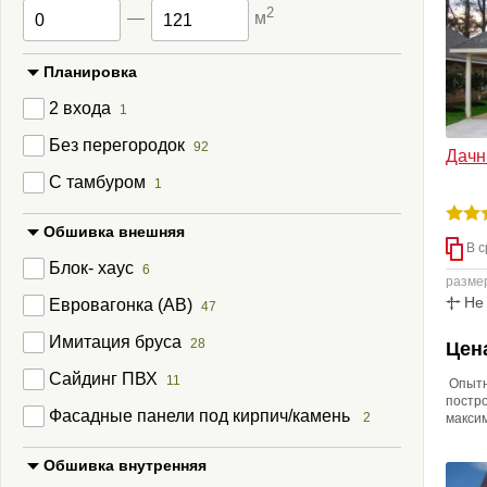
2
—
м
Планировка
2 входа
1
Без перегородок
92
Дачн
С тамбуром
1
Обшивка внешняя
В с
Блок- хаус
6
разме
Не
Евровагонка (АВ)
47
Имитация бруса
28
Цена
Сайдинг ПВХ
11
Опытн
постро
Фасадные панели под кирпич/камень
2
максим
недель
нашим
Обшивка внутренняя
возмо