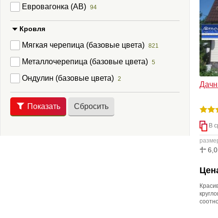
повыш
Евровагонка (АВ)
94
пожел
Кровля
Мягкая черепица (базовые цвета)
821
Металлочерепица (базовые цвета)
5
Ондулин (базовые цвета)
2
Дачн
Показать
Сбросить
В с
разме
6,0
Цена
Краси
кругл
соотно
проду