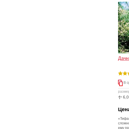
Дачн
В с
разме
6,0
Цена
«Тифа
сложно
ему п