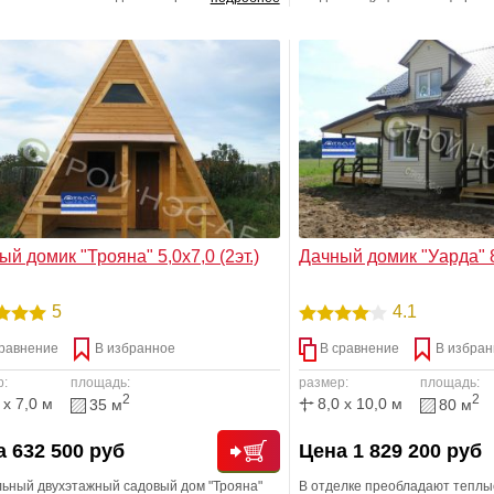
мотрено: две комнаты и довольно
пространства. Данный проект
орная веранда под общей кровлей на
круглогодичного проживания
 этаже и небольшая комната на втором.
альная высота потолка на втором этаже –
тра.
й домик "Трояна" 5,0х7,0 (2эт.)
Дачный домик "Уарда" 8
5
4.1
равнение
В избранное
В сравнение
В избран
р:
площадь:
размер:
площадь:
2
2
 x 7,0 м
8,0 x 10,0 м
35 м
80 м
 632 500 руб
Цена 1 829 200 руб
льный двухэтажный садовый дом "Трояна"
В отделке преобладают теплы