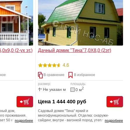
пературу в
возможно даже и больший комфорт, чем обычная
торая остается
городская квартира.
етом.
0х9,0 (2-ух эт.)
Дачный домик "Тина"7,0Х8,0 (2эт)
4.6
ное
В сравнение
В избранное
размер:
площадь:
2
Не указан м
0 м
Цена 1 444 400 руб
жный дом,
Садовый домик "Тина" яркий и
его проживания.
многофункциональный. Отделка: снаружи-
ет 50 квадратных
сайдинг, внутри - вагонкой пород, утеплен мин
подробнее
подробнее
аете просторную
ватой.
зместить обеденный