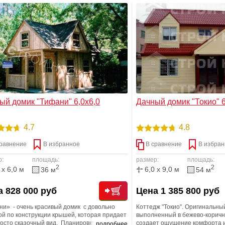
стол для всей семьи или обор
уголок. Пространство веранд
косого дождя.
ый домик "Тифани" 6,0х6,0
Дачный домик "Токио" 6,0
4.7
4.8
равнение
В избранное
В сравнение
В избран
р:
площадь:
размер:
площадь:
2
2
 x 6,0 м
6,0 x 9,0 м
36 м
54 м
 828 000 руб
Цена 1 385 800 руб
ни» - очень красивый домик с довольно
Коттедж "Токио". Оригинальны
й по конструкции крышей, которая придает
выполненный в бежево-коричн
росто сказочный вид. Планировкой дома
создает ощущение комфорта и
подробнее