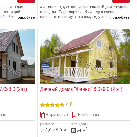
назначен для
«Устина» - двухэтажный загородный дом средней
 настоящий
площади. Благодаря необычному и очень
ней и большим
привлекательному внешнему виду он сразу
подробнее
подробнее
гораздо больший
обращает на себя внимание. Впрочем, дело не
я городская
только в красоте: хорошо продуманная
стоит гораздо
планировка, качественное утепление и добротная
отделка - в «Устине» хорошо абсолютно все!
,0х8,0 (2эт)
Дачный домик "Фанни" 6,0х9,0 (2 эт)
4.8
ное
В сравнение
В избранное
размер:
площадь:
2
6,0 x 9,0 м
54 м