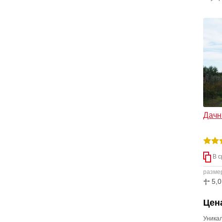
предус
прост
первом
Максим
2,7 ме
Дачны
В с
разме
5,0
Цена
Уника