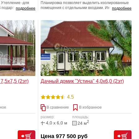
. Утепление -для
Планировка позволяет выделить изолированные
В подарок
помещения с отдельными входами. Имеется
подробнее
подробнее
возможность обустройства в одной из комнат
хозчасти, санузла, спальных комнат.
,5х7,5 (2эт)
Дачный домик "Устина" 4,0х6,0 (2эт)
4.5
ное
В сравнение
В избранное
размер:
площадь:
2
4,0 x 6,0 м
24 м
Цена 977 500 руб