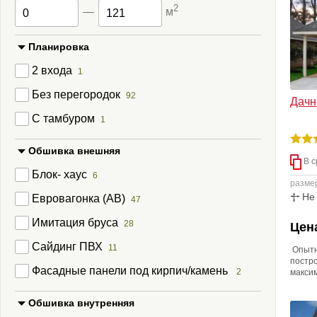
2
—
м
Планировка
2 входа
1
Без перегородок
92
Дачн
С тамбуром
1
Обшивка внешняя
В с
Блок- хаус
6
разме
Не
Евровагонка (АВ)
47
Имитация бруса
28
Цена
Сайдинг ПВХ
11
Опытн
постро
Фасадные панели под кирпич/камень
2
максим
недель
нашим
Обшивка внутренняя
возмо