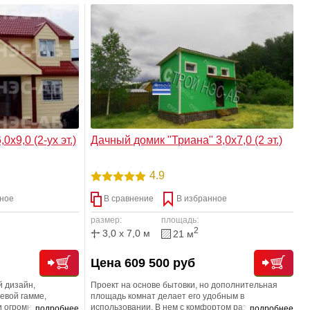
удовать детский
ы защищено даже от
х9,0 (2-ух эт.)
Дачный домик "Триана" 3,0х7,0 (2 эт.)
4.9
ное
В сравнение
В избранное
размер:
площадь:
2
3,0 x 7,0 м
21 м
Цена 609 500 руб
й дизайн,
Проект на основе бытовки, но дополнительная
евой гамме,
площадь комнат делает его удобным в
 огромного
использовании. В нем с комфортом разместится
подробнее
подробнее