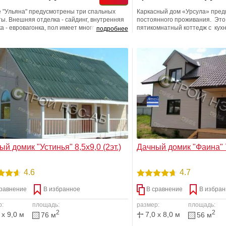
е "Ульяна" предусмотрены три спальных
Каркасный дом «Урсула» пред
ы. Внешняя отделка - сайдинг, внутренняя
постоянного проживания. Это
а - евровагонка, пол имеет многослойную
пятикомнатный коттедж с кух
подробнее
у. Данное строение построено по
санузлом. Он предоставляет 
сной технологии. Предусмотрено
уровень комфорта, чем обычна
годичное проживание. В подарок
квартира. При этом квартира 
агается - СТОЛБЧАТЫЙ ФУНДАМЕНТ.
дороже - даже в Подмосковье.
й домик "Устинья" 8,5х9,0 (2эт.)
Дачный домик "Фаина" 7
4.6
4.7
равнение
В избранное
В сравнение
В избран
р:
площадь:
размер:
площадь:
2
2
 x 9,0 м
7,0 x 8,0 м
76 м
56 м