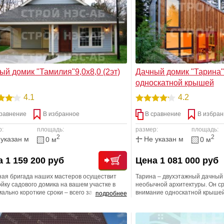
ый домик "Тамилия"9,0х8,0 (2эт)
Дачный домик "Тарина"6
односкатной крышей
4.1
4.2
равнение
В избранное
В сравнение
В избран
р:
площадь:
размер:
площадь:
2
2
 указан м
Не указан м
0 м
0 м
 1 159 200 руб
Цена 1 081 000 руб
ая бригада наших мастеров осуществит
Тарина – двухэтажный дачный
йку садового домика на вашем участке в
необычной архитектуры. Он ср
ально короткие сроки – всего за пару
внимание односкатной крышей
подробнее
. Также, мы рекомендуем связаться с
первого этажа, которое обесп
и менеджерами для уточнения
панорамный обзор. При этом 
жностей расширения заказа для
практичен: вы наверняка оцен