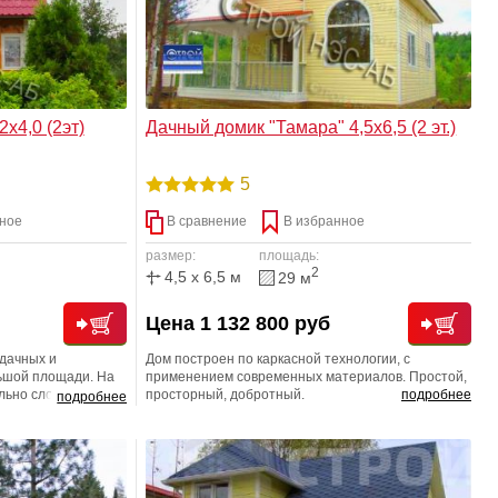
х4,0 (2эт)
Дачный домик "Тамара" 4,5х6,5 (2 эт.)
5
ное
В сравнение
В избранное
размер:
площадь:
2
4,5 x 6,5 м
29 м
Цена 1 132 800 руб
дачных и
Дом построен по каркасной технологии, с
ьшой площади. На
применением современных материалов. Простой,
льно сложно найти
просторный, добротный.
подробнее
подробнее
. Двухэтажный дом
торные комнаты и
т совсем немного