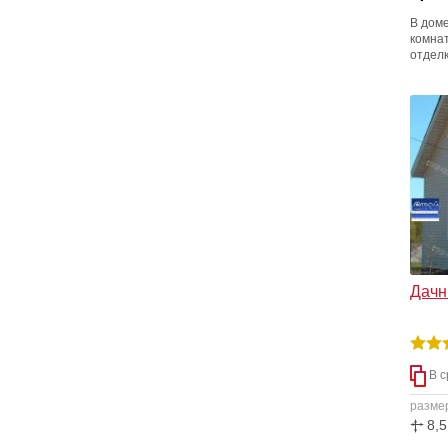
В дом
комнат
отделк
фактур
карка
кругло
предл
Дачны
В с
разме
8,5