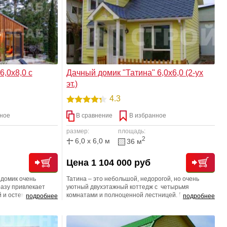
,0х8,0 с
Дачный домик "Татина" 6,0х6,0 (2-ух
эт.)
4.3
ное
В сравнение
В избранное
размер:
площадь:
2
6,0 x 6,0 м
36 м
Цена 1 104 000 руб
 домик очень
Татина – это небольшой, недорогой, но очень
азу привлекает
уютный двухэтажный коттедж с четырьмя
 и остеклением
комнатами и полноценной лестницей. Благодаря
подробнее
подробнее
ечивает практически
такой лестнице Вам не придется думать, как
дом очень
поднять на второй этаж диван или секцию шкафа.
ите удачную
Домик «Татина» предоставит вам не меньший, а