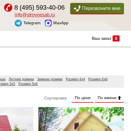
8 (495) 593-40-06
Перезвоните мне
info@stroynesab.ru
Telegram
MaxApp
Ваш заказ
0
ные
Летние домики
Зимние домики
Размер 4х4
Размер 6х6
змер 3х5
Размер 5х6
По цене
По имени
Сортировка: