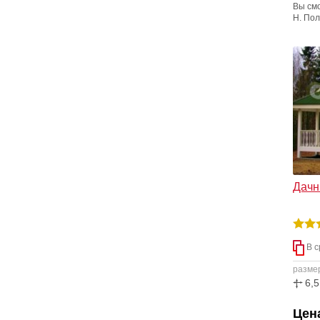
Вы см
Н. По
совре
матер
одног
дачног
отдыха
Дачны
В с
разме
6,5
Цена