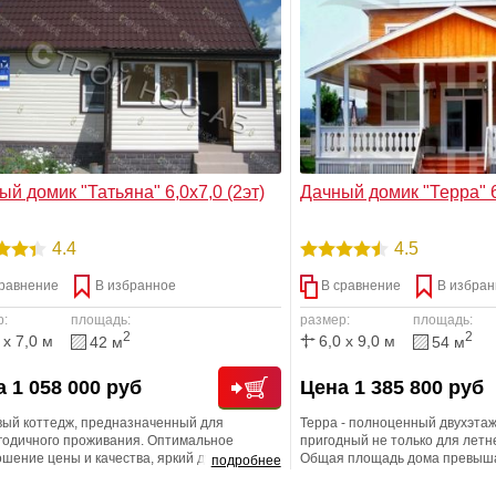
ения уровня комфорта. Мы учтем все ваши
планировку и комфортную тем
ания! Мы счастливы быть рядом!
помещениях первого этажа, ко
таковой даже самым жарким л
ый домик "Татьяна" 6,0х7,0 (2эт)
Дачный домик "Терра" 6,
4.4
4.5
равнение
В избранное
В сравнение
В избран
р:
площадь:
размер:
площадь:
2
2
 x 7,0 м
6,0 x 9,0 м
42 м
54 м
 1 058 000 руб
Цена 1 385 800 руб
вый коттедж, предназначенный для
Терра - полноценный двухэта
огодичного проживания. Оптимальное
пригодный не только для летн
шение цены и качества, яркий дизайн,
Общая площадь дома превыша
подробнее
манная планировка.
метров; кроме того, вы получ
веранду, на которой легко ра