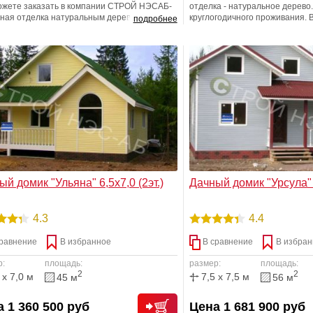
ожете заказать в компании СТРОЙ НЭСАБ-
отделка - натуральное дерево
лная отделка натуральным деревом и
круглогодичного проживания. 
подробнее
менными теплоизоляционными
-фундамент!
иалами -не оставят равнодушными ни
о приобретателя. Изысканный дизайн
о дома позволит с радостью и комфортом
ть на даче.
й домик "Ульяна" 6,5х7,0 (2эт.)
Дачный домик "Урсула" 7
4.3
4.4
равнение
В избранное
В сравнение
В избран
р:
площадь:
размер:
площадь:
2
2
 x 7,0 м
7,5 x 7,5 м
45 м
56 м
 1 360 500 руб
Цена 1 681 900 руб