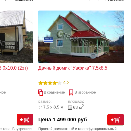
 предназначен для
большая семья. Полноценное утепление.
,0х10,0 (2эт)
Дачный домик "Уафика" 7,5х8,5
4.2
ное
В сравнение
В избранное
размер:
площадь:
2
7,5 x 8,5 м
63 м
Цена 1 499 000 руб
е тона. Внутренняя
Простой, компактный и многофункциональный.