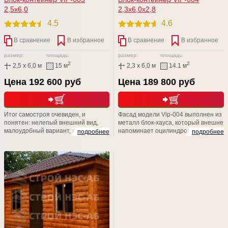
2,5х6,0
2,3х6,0х2,8
4.5
4.6
В сравнение
В избранное
В сравнение
В избранное
размер:
площадь:
размер:
площадь:
2
2
2,5 x 6,0 м
15 м
2,3 x 6,0 м
14.1 м
Цена 192 600 руб
Цена 189 800 руб
Итог самостроя очевиден, и
Фасад модели Vip-004 выполнен из
понятен: нелепый внешний вид,
металл блок-хауса, который внешне
малоудобный вариант, кустарная
напоминает оцилиндрованное
подробнее
подробнее
работа. Не стоит расшибаться в
бревно. Элегантная простота
лепешку и класть свое здоровье и
декора и геометрического
драгоценное время на то, чтобы
орнамента подчеркивают
возводить своими руками не пойми
изысканную структуру древесины.
что. Доверьтесь профессионалам
Наличники придают строению
из компании СТРОЙ НЭСАБ-н - и
неповторимое очарование
Вы не разочаруетесь!
старины, и подчеркивает
натуральную текстуру дерева.