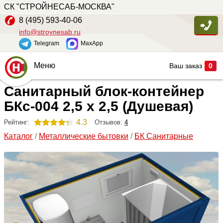
СК "СТРОЙНЕСАБ-МОСКВА"
8 (495) 593-40-06
info@stroynesab.ru
Telegram
MaxApp
Меню
Ваш заказ
0
Санитарный блок-контейнер
Главная
БКс-004 2,5 х 2,5 (Душевая)
Каталог
4.3
Отзывов:
4
Рейтинг:
Услуги
Каталог
/
Металлические бытовки
/
БК Санитарные
Наши работы
Сопутствующие товары
О компании
Контакты