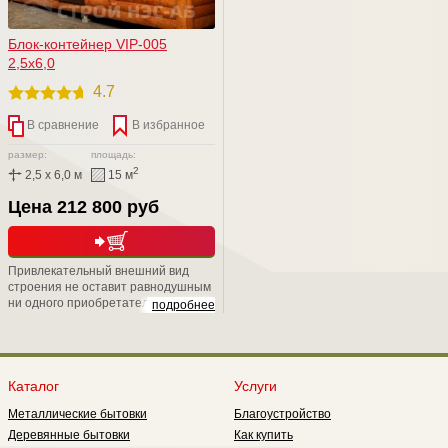
Блок-контейнер VIP-005
2,5х6,0
4.7
В сравнение
В избранное
размер:
площадь:
2
2,5 x 6,0 м
15 м
Цена 212 800 руб
Привлекательный внешний вид
строения не оставит равнодушным
ни одного приобретателя. Скрытый
подробнее
металлический каркас, подарит Вам
не только надежность, но и
уникальную возможность положить
второй слой утепления, тем самым
обеспечить круглогодичное
Каталог
Услуги
проживание в нем;
Металлические бытовки
Благоустройство
Деревянные бытовки
Как купить