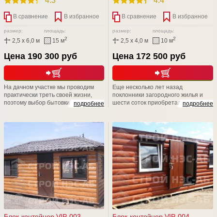
4.3
4.4
В сравнение
В избранное
В сравнение
В избранное
размер:
площадь:
размер:
площадь:
2
2
2,5 x 6,0 м
15 м
2,5 x 4,0 м
10 м
Цена 190 300 руб
Цена 172 500 руб
На дачном участке мы проводим
Еще несколько лет назад
практически треть своей жизни,
поклонники загородного жилья и
поэтому выбор бытовки -дело
шести соток приобретали убогие и
подробнее
подробнее
ответственное. Компания СТРОЙ
типовые изделия в личное
НЭСАБ-н дарит Вам уникальные
пользование. Удивительно, но,
бытовые помещения, аналогов Вы
несмотря на возможности
не найдете. Приходите к нам на
современного рынка, люди
Выставочную площадку,
отказываются от такой "красоты" и
рассмотрите БЫТОВКИ поближе,
пытаются решить данный вопрос
уверяем Вас, что Вы не останетесь
собственными силами.
равнодушными
Блок-контейнер VIP-003
Блок-контейнер VIP-004