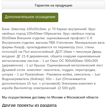
Гарантии на продукцию
Дополнительное оснащение
База: Швеллер 100х50х3мм, уг 70 Каркас внутренний: брус
хвойных пород 100х50мм Обрешетка: брус хвойных пород
50х50мм Внешняя отделка: оцинкованный профлист С-8
Внутренняя отделка: вагонка ПВХ Утепление: Минеральная вата
фирмы Кнауф, прокладывается по периметру (пол, стены
потолок)5 см Пол многослойный: ДСП 16мм + линолеум Дверь
входная: ДГ 21-8 деревянная, обшита снаружи оцинкованным
металлическим листом – 1 шт Окно ОС 900х600мм /300х300
(деревянное) - 1 шт Крыша: Оцинкованный металлический лист
Душевой отсек -комплект: смеситель, поддон, перегородка,
шторка – 1 шт Рукомойник:- Раковина-мойка, смеситель – 1шт
Водонагреватель (бойлер): 50л – 1шт (Оплачивается
дополнительно 15 тыс. с установкой) Электрика:комплект в
коробе Вентилятор электрический -(2 500 руб)
Мы осуществляем доставку по Москве и Московской области
Другие проекты из раздела