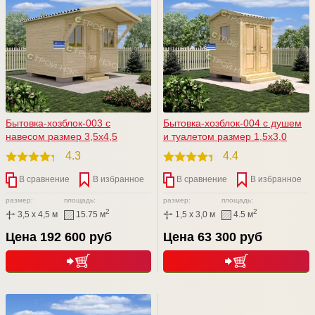
Бытовка-хозблок-003 с
Бытовка-хозблок-004 с душем
навесом размер 3,5х4,5
и туалетом размер 1,5х3,0
4.3
4.4
В сравнение
В избранное
В сравнение
В избранное
размер:
площадь:
размер:
площадь:
2
2
3,5 x 4,5 м
15.75 м
1,5 x 3,0 м
4.5 м
Цена 192 600 руб
Цена 63 300 руб