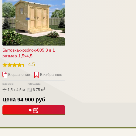
Бытовка-хозблок-005 3 в 1
размер 1,5х4,5
4.5
В сравнение
В избранное
размер:
площадь:
2
1,5 x 4,5 м
6.75 м
Цена 94 900 руб