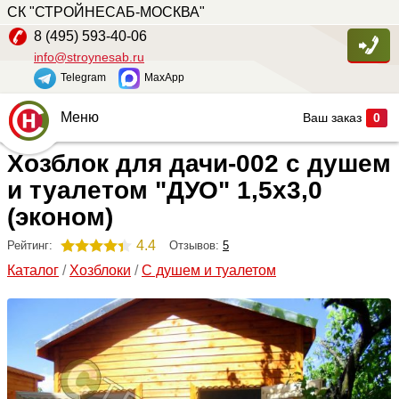
СК "СТРОЙНЕСАБ-МОСКВА"
8 (495) 593-40-06
info@stroynesab.ru
Telegram
MaxApp
Меню
Ваш заказ
0
Хозблок для дачи-002 с душем
Главная
и туалетом "ДУО" 1,5х3,0
Каталог
(эконом)
Услуги
4.4
Отзывов:
5
Рейтинг:
Наши работы
Каталог
/
Хозблоки
/
С душем и туалетом
Сопутствующие товары
О компании
Контакты