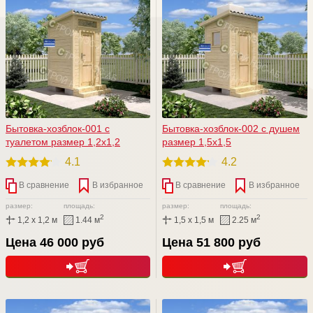
Бытовка-хозблок-001 c
Бытовка-хозблок-002 с душем
туалетом размер 1,2х1,2
размер 1,5х1,5
4.1
4.2
В сравнение
В избранное
В сравнение
В избранное
размер:
площадь:
размер:
площадь:
2
2
1,2 x 1,2 м
1.44 м
1,5 x 1,5 м
2.25 м
Цена 46 000 руб
Цена 51 800 руб