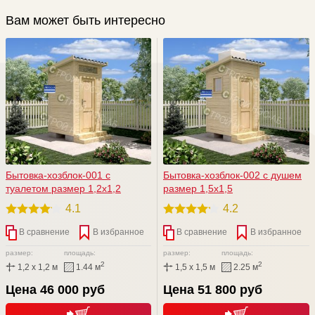
Вам может быть интересно
Бытовка-хозблок-001 c
Бытовка-хозблок-002 с душем
туалетом размер 1,2х1,2
размер 1,5х1,5
4.1
4.2
В сравнение
В избранное
В сравнение
В избранное
размер:
площадь:
размер:
площадь:
2
2
1,2 x 1,2 м
1.44 м
1,5 x 1,5 м
2.25 м
Цена 46 000 руб
Цена 51 800 руб