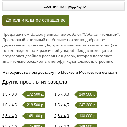
Гарантии на продукцию
Дополнительное оснащение
Представляем Вашему вниманию хозблок "Соблазнительный".
Просторный, стильный он больше похож на добротное
деревянное строение. Да, здесь точно места хватит всем (не
только людям, но и различной утвари). Вход в помещение
предваряет двойная распашная дверь, которая позволяет
значительно расширить многофункциональность строению.
Мы осуществляем доставку по Москве и Московской области
Другие проекты из раздела
1,5 x 3,0
172 500 р.
1,5 x 3,0
149 500 р.
1,5 x 4,5
218 500 р.
1,5 x 4,5
247 300 р.
2,3 x 4,0
148 100 р.
2,3 x 4,0
138 000 р.
2,3 x 4,0
75 900 р.
1,5 x 3,0
149 500 р.