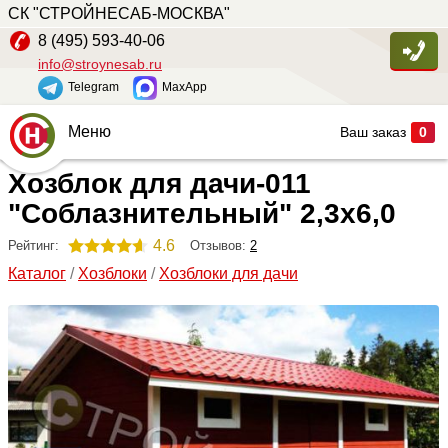
СК "СТРОЙНЕСАБ-МОСКВА"
8 (495) 593-40-06
info@stroynesab.ru
Telegram
MaxApp
Меню
Ваш заказ
0
Хозблок для дачи-011
Главная
"Соблазнительный" 2,3х6,0
Каталог
4.6
Отзывов:
2
Рейтинг:
Услуги
Каталог
/
Хозблоки
/
Хозблоки для дачи
Наши работы
Сопутствующие товары
О компании
Контакты