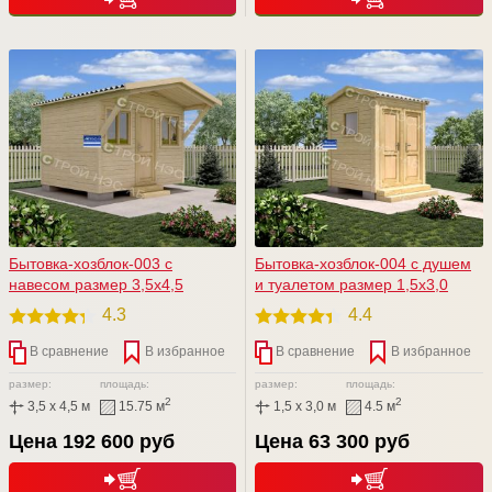
Бытовка-хозблок-003 с
Бытовка-хозблок-004 с душем
навесом размер 3,5х4,5
и туалетом размер 1,5х3,0
4.3
4.4
В сравнение
В избранное
В сравнение
В избранное
размер:
площадь:
размер:
площадь:
2
2
3,5 x 4,5 м
15.75 м
1,5 x 3,0 м
4.5 м
Цена 192 600 руб
Цена 63 300 руб