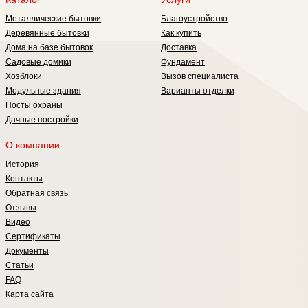
-комплект: смеситель, душевая
Металлические бытовки
Благоустройство
кабина – 1 шт Туалетный отсек -
комплект: унитаз с выводами – 1 шт
Деревянные бытовки
Как купить
Рукомойник:- Раковина-мойка,
Дома на базе бытовок
Доставка
смеситель – 2шт Водонагреватель
Садовые домики
Фундамент
(бойлер):до 100 л – 1 шт
Электрика:комплект в коробе
Хозблоки
Вызов специалиста
Вентилятор электрический -2 шт.
Модульные здания
Варианты отделки
Посты охраны
Дачные постройки
О компании
История
Контакты
Обратная связь
Отзывы
Видео
Сертификаты
Документы
Статьи
FAQ
Карта сайта