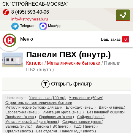
СК "СТРОЙНЕСАБ-МОСКВА"
8 (495) 593-40-06
info@stroynesab.ru
Telegram
MaxApp
Меню
Ваш заказ
0
Главная
Панели ПВХ (внутр.)
Каталог
/
Металлические бытовки
/ Панели
Каталог
ПВХ (внутр.)
Услуги
Открыть фильтр
Наши работы
Сопутствующие товары
Часто ищут:
Утепленные (100 мм)
Утепленные (50 мм)
Строительные металлические бытовки
О компании
Металлические бытовки для дачи
Блок-хаус (внеш.)
Вагонка (внеш.)
Евровагонка (внеш.)
Имитация бруса (внеш.)
Без внешней обшивки
Профлист (внеш.)
Профнастил (внеш.)
Сайдинг (внеш.)
Контакты
Металлический сайдинг (внеш.)
Сэндвич-панели (внеш.)
Вагонка (внутр.)
Вагонка ПВХ (внутр.)
ЛДСП (внутр.)
Оргалит (внутр.)
Без отделки
Панели МДФ (внутр.)