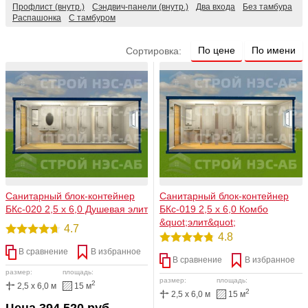
Профлист (внутр.)
Сэндвич-панели (внутр.)
Два входа
Без тамбура
Распашонка
C тамбуром
По цене
По имени
Сортировка:
Санитарный блок-контейнер
Санитарный блок-контейнер
БКс-020 2,5 х 6,0 Душевая элит
БКс-019 2,5 х 6,0 Комбо
&quot;элит&quot;
4.7
4.8
В сравнение
В избранное
В сравнение
В избранное
размер:
площадь:
размер:
площадь:
2
2,5 x 6,0 м
15 м
2
2,5 x 6,0 м
15 м
Цена 394 520 руб