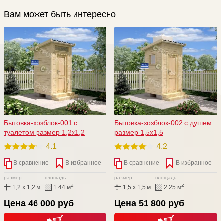
Вам может быть интересно
Бытовка-хозблок-001 c
Бытовка-хозблок-002 с душем
туалетом размер 1,2х1,2
размер 1,5х1,5
4.1
4.2
В сравнение
В избранное
В сравнение
В избранное
размер:
площадь:
размер:
площадь:
2
2
1,2 x 1,2 м
1.44 м
1,5 x 1,5 м
2.25 м
Цена 46 000 руб
Цена 51 800 руб