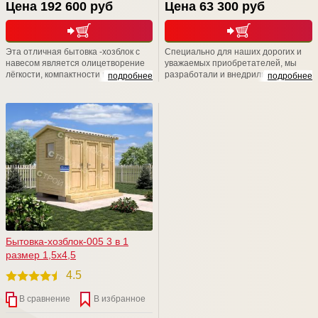
Цена 192 600 руб
Цена 63 300 руб
Эта отличная бытовка -хозблок с
Специально для наших дорогих и
навесом является олицетворение
уважаемых приобретателей, мы
лёгкости, компактности и
разработали и внедрили в жизнь
подробнее
подробнее
многофункциональности,
новый проект красивого хозблока
возводится за пару дней и быстро
для дачи . Теперь хозблок с душем с
уживается в паре с любым домом.
туалетом будут радовать именно
Возможно, именно эта постройка
вас. Специалисты отдела продаж
станет заслуженной изюминкой и
предложат вашему вниманию
украшением вашего дачного
различные варианты
участка.
комбинированных проектов.
Бытовка-хозблок-005 3 в 1
размер 1,5х4,5
4.5
В сравнение
В избранное