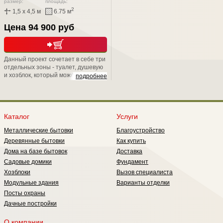
размер:
площадь:
2
1,5 x 4,5 м
6.75 м
Цена 94 900 руб
Данный проект сочетает в себе три
отдельных зоны - туалет, душевую
и хозблок, который может
подробнее
использоваться в качестве
раздевалки. Если Вы выбираете
нестандартную планировку, то
постройка будет состоять: из
туалета и одной отдельной
Каталог
Услуги
комнаты, но с большим метражом.
Металлические бытовки
Благоустройство
Деревянные бытовки
Как купить
Дома на базе бытовок
Доставка
Садовые домики
Фундамент
Хозблоки
Вызов специалиста
Модульные здания
Варианты отделки
Посты охраны
Дачные постройки
О компании