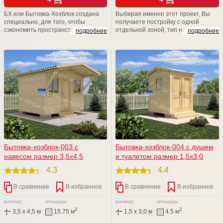
БХ или Бытовка-Хозблок создана
Выбирая именно этот проект, Вы
специально, для того, чтобы
получаете постройку с одной
сэкономить пространство и сделать
отдельной зоной, тип на выбор:
подробнее
подробнее
проживание на даче еще
хозблок с душем либо хозблок с
комфортнее и удобнее. Данный
туалетом. Бюджетный вариант,
проект незаменим в хозяйстве,
который покоряет своими
особенно на этапах обустройства
функциональными возможностями.
дачного участка. Представляем
Любая размерная линейка.
Вашему вниманию хозблок с
Имеется возможность установки
туалетом либо хозблок с душем.
душевой кабины, электрики,
линолеума и т.д.
Бытовка-хозблок-003 с
Бытовка-хозблок-004 с душем
навесом размер 3,5х4,5
и туалетом размер 1,5х3,0
4.3
4.4
В сравнение
В избранное
В сравнение
В избранное
размер:
площадь:
размер:
площадь:
2
2
3,5 x 4,5 м
15.75 м
1,5 x 3,0 м
4.5 м