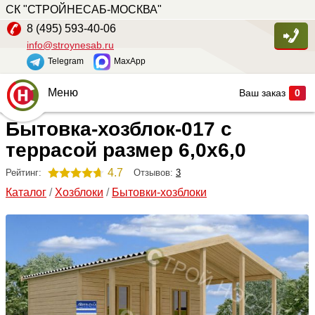
СК "СТРОЙНЕСАБ-МОСКВА"
8 (495) 593-40-06
info@stroynesab.ru
Telegram
MaxApp
Меню
Ваш заказ
0
Бытовка-хозблок-017 с
Главная
террасой размер 6,0х6,0
Каталог
4.7
Отзывов:
3
Рейтинг:
Услуги
Каталог
/
Хозблоки
/
Бытовки-хозблоки
Наши работы
Сопутствующие товары
О компании
Контакты