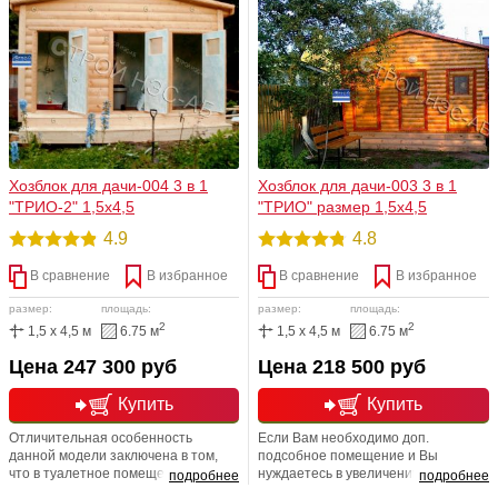
Панели ПВХ
1
Обшивка внешняя
Блок-хаус
2
Площадь
Хозблок для дачи-004 3 в 1
Хозблок для дачи-003 3 в 1
"ТРИО-2" 1,5х4,5
"ТРИО" размер 1,5х4,5
2
4.9
4.8
—
м
В сравнение
В избранное
В сравнение
В избранное
Длина
размер:
площадь:
размер:
площадь:
2
2
1,5 x 4,5 м
6.75 м
1,5 x 4,5 м
6.75 м
Цена 247 300 руб
Цена 218 500 руб
—
м
Купить
Купить
Ширина
Отличительная особенность
Если Вам необходимо доп.
данной модели заключена в том,
подсобное помещение и Вы
что в туалетное помещение уже
нуждаетесь в увеличении площади
подробнее
подробнее
вмонтирован современный,
проекта, выход есть - только для