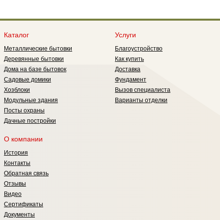
качественный и дорогой финский
наших любимых покупателей
—
м
торфяной туалет "Экономатик". В
специалисты отдела продаж
подарок мы предлагаем торфяной
предлагают хозблок "ТРИО", т.е
мешок на 50 литров! Теперь Вы
хозблок 3 в 1. Размер 1,5х4,5.
Каталог
Услуги
готовы полноценно встречать
Теперь в одном строении
дачный сезон
разместилось все, что необходимо
Металлические бытовки
Благоустройство
для комфортного пребывания на
Деревянные бытовки
Как купить
даче: ДУШ, ТУАЛЕТ, КЛАДОВКА
Дома на базе бытовок
Доставка
Садовые домики
Фундамент
Хозблоки
Вызов специалиста
Модульные здания
Варианты отделки
Посты охраны
Дачные постройки
О компании
История
Контакты
Обратная связь
Отзывы
Видео
Сертификаты
Документы