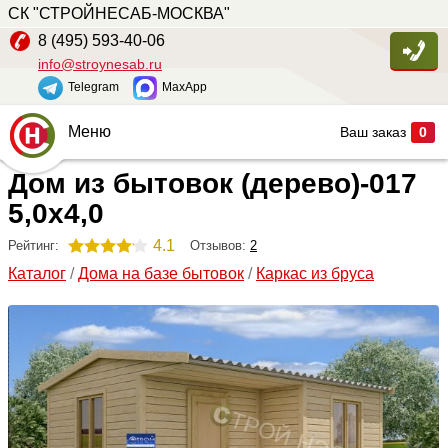
СК "СТРОЙНЕСАБ-МОСКВА"
8 (495) 593-40-06
info@stroynesab.ru
Telegram
MaxApp
Меню
Ваш заказ
0
Дом из бытовок (дерево)-017
Главная
5,0х4,0
Каталог
4.1
Отзывов:
2
Рейтинг:
Услуги
Каталог
/
Дома на базе бытовок
/
Каркас из бруса
Наши работы
Сопутствующие товары
О компании
Контакты