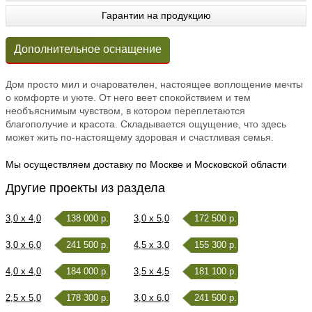
Гарантии на продукцию
Дополнительное оснащение
Дом просто мил и очарователен, настоящее воплощение мечты
о комфорте и уюте. От него веет спокойствием и тем
необъяснимым чувством, в котором переплетаются
благополучие и красота. Складывается ощущение, что здесь
может жить по-настоящему здоровая и счастливая семья.
Мы осуществляем доставку по Москве и Московской области
Другие проекты из раздела
3,0 x 4,0
138 000 р.
3,0 x 5,0
172 500 р.
3,0 x 6,0
241 500 р.
4,5 x 3,0
155 300 р.
4,0 x 4,0
184 000 р.
3,5 x 4,5
181 100 р.
2,5 x 5,0
178 300 р.
3,0 x 6,0
241 500 р.