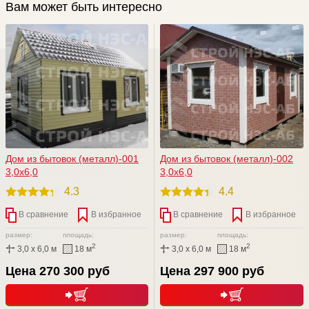
Вам может быть интересно
Дом из бытовок (металл)-001
Дом из бытовок (металл)-002
3,0х6,0
3,0х6,0
4.3
4.4
В сравнение
В избранное
В сравнение
В избранное
размер:
площадь:
размер:
площадь:
2
2
3,0 x 6,0 м
18 м
3,0 x 6,0 м
18 м
Цена 270 300 руб
Цена 297 900 руб