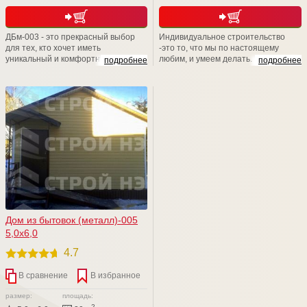
ДБм-003 - это прекрасный выбор
Индивидуальное строительство
для тех, кто хочет иметь
-это то, что мы по настоящему
уникальный и комфортный дом, на
любим, и умеем делать. Команда
подробнее
подробнее
основе металлических конструкций.
профессионалов компании СТРОЙ
Если Вы мечтаете именно о таком
НЭСАБ-н любит свою работу, и
проекте, тогда заказывайте
обожает радовать своих клиентов
немедленно его в компании СТРОЙ
различными нестандартными и
НЭСАБ-н. Мы построим его для Вас
неординарными изделиями. Мы
быстро, качественно и непременно
готовы воплотить в жизнь любую
в срок!
Вашу мечту. Спешите оформить
заказ
Дом из бытовок (металл)-005
5,0х6,0
4.7
В сравнение
В избранное
размер:
площадь:
2