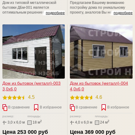
Дом из типовой металлической
Предлагаем Вашему вниманию
бытовки ДБм-001 является
постройку дома по уникальному
оптимальным решением в жизни
проекту, аналогов Вы не найдете!
подробнее
подробнее
каждого начинающего дачника.
Влюбленная в свое дело команда
Наши строения непросто красивы,
профессионалов внимательно
они очаровательны, изысканы и
изучит все ваши пожелания.
многофункциональны. Компания
Именно мы воплотим Вашу мечту в
ООО СТРОЙ НЭСАБ-Н производит
реальность в короткие сроки и по
недорогие бытовки, металлические,
разумной цене.
стильные и современные.
Дом из бытовок (металл)-003
Дом из бытовок (металл)-004
3,0х6,0
4,0х6,0
4.5
4.6
В сравнение
В избранное
В сравнение
В избранное
размер:
площадь:
размер:
площадь:
2
2
3,0 x 6,0 м
18 м
4,0 x 6,0 м
24 м
Цена 253 000 руб
Цена 369 000 руб