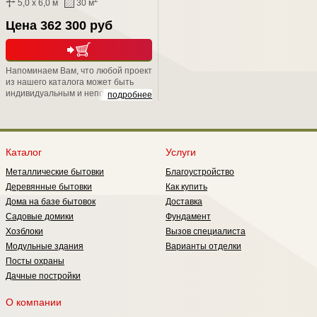
5,0 x 6,0 м
30 м
Цена 362 300 руб
Напоминаем Вам, что любой проект
из нашего каталога может быть
индивидуальным и неповторимым.
подробнее
Только наша компания дарит Вам
прекрасную возможность
дополнять или изменять
интересующие Вас проекты, так как
угодно вашей душе. Влюбленное в
Каталог
Услуги
свое дело команда СТРОЙ НЭСАБ-
Металлические бытовки
Благоустройство
н
Деревянные бытовки
Как купить
Дома на базе бытовок
Доставка
Садовые домики
Фундамент
Хозблоки
Вызов специалиста
Модульные здания
Варианты отделки
Посты охраны
Дачные постройки
О компании