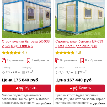
различных многофункциональных
вариантов применения бытовок
нужд приобретателя, если
великое множество, и все это
отсутствуют наиболее комфортные
благодаря многофункциональности
условия проживания, например
использования, а также различных
полноценного жилого дома
планировок.
Строительная бытовка БК-038
Строительная бытовка БК-039
2,5х9,0 ДВП тип 4,5
2,5х9,0 б/т + доп.окно ДВП
4.7
4.8
В сравнение
В избранное
В сравнение
В избранное
размер:
площадь:
размер:
площадь:
2
2
2,5 x 9,0 м
22 м
2,5 x 9,0 м
22 м
Цена 175 840 руб
Цена 167 440 руб
Купить
Купить
Многие люди озадачиваются
Вряд ли кто-то будет спорить и
вопросами - как выбрать бытовку?
отрицать, что металлический каркас
Какая классификация у бытовок
бытовки наиболее прочен и
подробнее
подробнее
существует? Ответ прост, и лежит
долговечен, потому что изготовлен