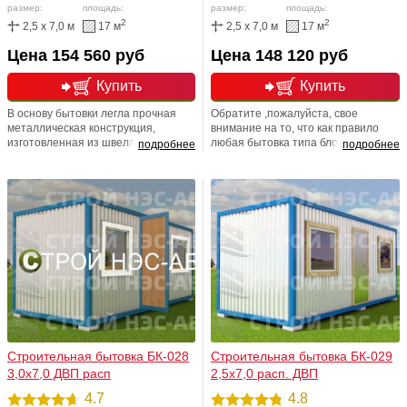
размер:
площадь:
размер:
площадь:
2
2
2,5 x 7,0 м
17 м
2,5 x 7,0 м
17 м
Цена 154 560 руб
Цена 148 120 руб
Купить
Купить
В основу бытовки легла прочная
Обратите ,пожалуйста, свое
металлическая конструкция,
внимание на то, что как правило
изготовленная из швеллера
любая бытовка типа блок-
подробнее
подробнее
100х50х3 и уголка 7. В качестве
контейнер имеет крепкий
утеплителя используется
металлический каркас, который
качественный и добротный
снаружи обшивается профлистом.
утеплитель фирмы Кнауф.
Рекомендуем Вам воспользоваться
Планировка, в которой имеется 2
дополнительной опцией и заменить
отдельных входа, и 2 внутренних
внешнюю стандартную отделку, на
тамбура, 4 окна весьма популярна у
профлист в любой цвет. Так же
наших приобретателей.
можно прокрасить углы и кровлю в
любой цвет.
Строительная бытовка БК-028
Строительная бытовка БК-029
3,0х7,0 ДВП расп
2,5х7,0 расп. ДВП
4.7
4.8