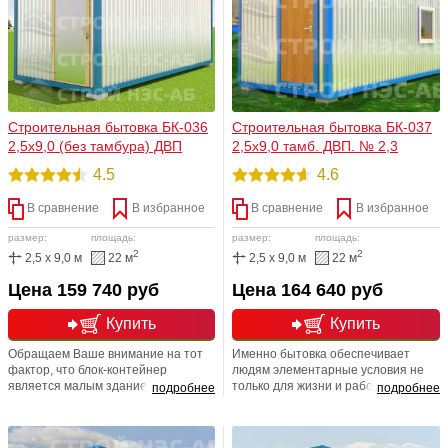
Нас цитируют, и копируют
двери в нужное вам место! Мы
конкуренты, потому что мы
можем реализовать вашу мечту!
изменяем ожидания общества
Строительная бытовка БК-036
Строительная бытовка БК-037
2,5х9,0 (без тамбура) ДВП
2,5х9,0 тамб. ДВП. № 2,3
4.5
4.6
В сравнение
В избранное
В сравнение
В избранное
размер:
площадь:
размер:
площадь:
2
2
2,5 x 9,0 м
22 м
2,5 x 9,0 м
22 м
Цена 159 740 руб
Цена 164 640 руб
Купить
Купить
Обращаем Ваше внимание на тот
Именно бытовка обеспечивает
фактор, что блок-контейнер
людям элементарные условия не
является малым зданием, которое
только для жизни и работы, но и
подробнее
подробнее
абсолютно мобильно (перевозимо).
хранения инвентаря. Возможно
Главное предназначение бытовки,
также и обустройства офиса или
безусловно, это обеспечение
даже магазина. На самом деле