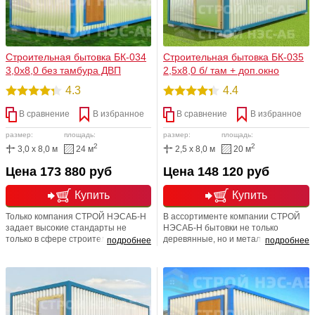
Строительная бытовка БК-034
Строительная бытовка БК-035
3,0х8,0 без тамбура ДВП
2,5х8,0 б/ там + доп.окно
4.3
4.4
В сравнение
В избранное
В сравнение
В избранное
размер:
площадь:
размер:
площадь:
2
2
3,0 x 8,0 м
24 м
2,5 x 8,0 м
20 м
Цена 173 880 руб
Цена 148 120 руб
Купить
Купить
Только компания СТРОЙ НЭСАБ-Н
В ассортименте компании СТРОЙ
задает высокие стандарты не
НЭСАБ-Н бытовки не только
только в сфере строительства и
деревянные, но и металлические. В
подробнее
подробнее
дизайна, но и в качестве
связи с тем, что наша компания
предоставляемых услуг. Мы
является непосредственным
постоянно работаем над собой,
изготовителем данной продукции,
развиваемся, устанавливаем
Вы всегда сможете обустроить
рекорды, и задаем темп, к
бытовку по своему усмотрению. Мы
которому стремятся остальные.
БЕСПЛАТНО перенесем окна и