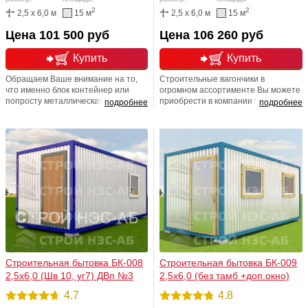
2
2
2,5 x 6,0 м
15 м
2,5 x 6,0 м
15 м
Цена 101 500 руб
Цена 106 260 руб
Купить
Купить
Обращаем Ваше внимание на то,
Строительные вагончики в
что именно блок контейнер или
огромном ассортименте Вы можете
попросту металлическая бытовка
приобрести в компании Строй
подробнее
подробнее
позволяет с огромной легкостью
НЭСАБ-н. Напоминаем Вам, что в
сформировывать модульные
нашей компании Вы можете
здания различного
заказать любую продукцию по
функционального назначения:
индивидуальному проекту. Вы
жилой блок, офисное здание,
можете заказать именно то, что
столовая, медпункт, магазин, кафе,
нужно именно вам: модульные
офис, вахтовый и строительный
дома, дома -бытовки, дома
городок, посты-охраны,
-времянки, бытовки -всегда в
санитарные, модульные
наличии!
контейнера.
Строительная бытовка БК-008
Строительная бытовка БК-009
2,5х6,0 (Шв 10, уг7) ДВп №3
2,5х6,0 (без тамб +доп.окно)
4.7
4.8