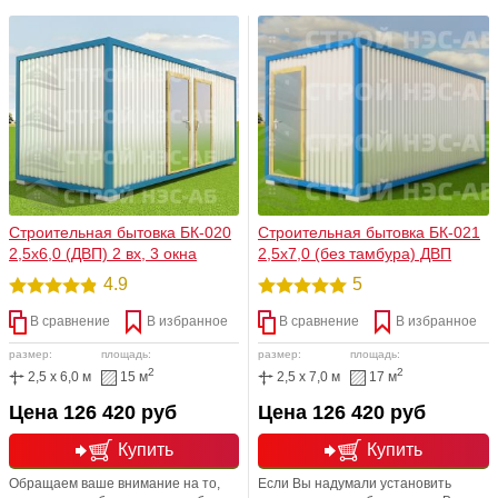
многофункциональные
расстраивайся! Закажи любой из
возможности в использовании.
перечисленных вариантов прямо
Если Вы хотите двери, окна и т.п.
сейчас! Только у нас огромный
расположить иначе не проблема,
выбор домов, бытовок и
мы с радостью поможем Вам. Все
хозпостроек. У нас антикризисные
строения сертифицируются. В
цены и самые выгодные супер
итоге вы получаете изделие
предложения!
высокой прочности и надежности
Строительная бытовка БК-020
Строительная бытовка БК-021
2,5х6,0 (ДВП) 2 вх, 3 окна
2,5х7,0 (без тамбура) ДВП
4.9
5
В сравнение
В избранное
В сравнение
В избранное
размер:
площадь:
размер:
площадь:
2
2
2,5 x 6,0 м
15 м
2,5 x 7,0 м
17 м
Цена 126 420 руб
Цена 126 420 руб
Купить
Купить
Обращаем ваше внимание на то,
Если Вы надумали установить