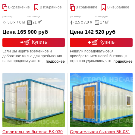
В сравнение
В избранное
В сравнение
В избранное
размер:
площадь:
размер:
площадь:
2
2
3,0 x 7,0 м
21 м
2,5 x 7,0 м
17 м
Цена 165 900 руб
Цена 142 520 руб
Купить
Купить
Если Вы ищите временное и
Решили порадовать себя
добротное жилье для пребывания
приобретением новой бытовки, и
на загородном участке, то обратите
страшно удивились, что сэкономить
подробнее
подробнее
свое внимание именно на этот
не получается? Не
вариант. В основу строения легла
расстраивайтесь. Любые бытовки
быстровозводимая конструкция,
недорого Вы всегда найдете здесь!
которая обойдется дешевле,
Только компания ООО "СТРОЙ
нежели чем возведение
НЭСАБ-н предлагает доступные,
основательного здания по
экономичные и максимально
традиционным технологиям.
бюджетные варианты, которые не
Строение не требует проведения
смогут не радовать вас!
основательных земляных работ
Строительная бытовка БК-030
Строительная бытовка БК-031