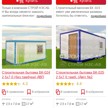
Купить
Купить
Только в компании СТРОЙ НЭСАБ-
Строительный вагончик БК -023 -
Н Вы всегда сможете заказать
имеет уже увеличенные размеры
оригинальные блок-контейнеры от
Хотелось бы отметить, что именно
подробнее
подробнее
производителя. Наши цены
блок-контейнер, изготавливаются
сладкие, а товар надежный,
из прочного металла по каркасной
добротный и
технологии и представляют из
многофункциональный. Свое
себя: металлические конструкции
производство, демократичные
(из продольных и поперечных
цены, разные планировки,
балок), а также стоек, которые
нестандартные решения, любая
соединяются между собой сваркой,
размерная линейка - все эти
негорючая теплоизоляция,
факторы не могут не радовать
пароизоляция, двухсторонняя
наших дорогих приобретателей!
обшивка
Строительная бытовка БК-024
Строительная бытовка БК-025
2,5х7,0 (без тамбура) ДВП
2,5х7,0 тамб. (Двп) №2
4.3
4.4
В сравнение
В избранное
В сравнение
В избранное
размер:
площадь:
размер:
площадь:
2
2
2,5 x 7,0 м
17 м
2,5 x 7,0 м
17 м