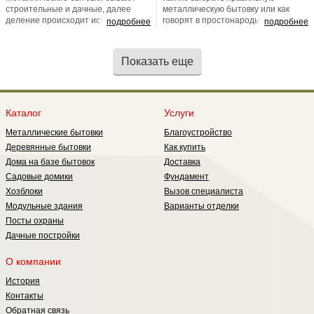
строительные и дачные, далее
металлическую бытовку или как
деление происходит исходя из
говорят в простонародье блок-
подробнее
подробнее
целевых предназначений
контейнер? В первую очередь
Заказчика. Напоминаем Вам, что
рекомендуем Вам обратить свое
это относительное и условное
внимание на качество каркаса, его
Показать еще
деление, потому что при
непосредственной окраски, а так
изготовлении всех перечисленных
же на внутренне содержимое.
вариантов применяются одни и те
Особенное внимание стоит
же производственные технологии.
обратить на толщину пола (она
Разница заключается лишь в
должна быть 30-40) и толщину и
Каталог
Услуги
отделочном материале.
марку утеплителя
Металлические бытовки
Благоустройство
Деревянные бытовки
Как купить
Дома на базе бытовок
Доставка
Садовые домики
Фундамент
Хозблоки
Вызов специалиста
Модульные здания
Варианты отделки
Посты охраны
Дачные постройки
О компании
История
Контакты
Обратная связь