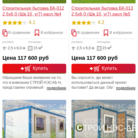
Строительная бытовка БК-012
Строительная бытовка БК-013
2,5х6,0 (Шв 10, уг7) расп №4
2,5х6,0 (Шв 10, уг7) расп №5
4.1
4.2
В сравнение
В избранное
В сравнение
В избранное
размер:
площадь:
размер:
площадь:
2
2
2,5 x 6,0 м
15 м
2,5 x 6,0 м
15 м
Цена 117 600 руб
Цена 117 600 руб
Купить
Купить
Обращаем Ваше внимание на то,
Вы спросите, где может
что в компании СТРОЙ НЭСАБ-Н,
использоваться данный проект
представлен огромный полигон
бытовки? Да везде. Область
подробнее
подробнее
всевозможных вариантов бытовых
применения обширна, и
помещений. Основные из них без
многогранна, от стройки до
тамбура, с тамбуром, распашонка.
загородного участка. Мы с радостью
Предлагаем Вам более детально
поможем оснастить любыми
ознакомится с наиболее
коммуникациями ваш вагончик, для
востребованным типом этот тип
того, чтобы вы наслаждались, и
распашонка.
заряжались позитивом на лоне
природы.