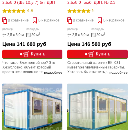
2,5х8,0 (Шв 10,уг7) б/т, ДВП
2,5х8,0 тамб. ДВП. № 2,3
4.9
5
В сравнение
В избранное
В сравнение
В избранное
размер:
площадь:
размер:
площадь:
2
2
2,5 x 8,0 м
20 м
2,5 x 8,0 м
20 м
Цена 141 680 руб
Цена 146 580 руб
Купить
Купить
Что такое Блок-контейнер? Это
Строительный вагончик БК -031 -
,безусловно, объект, который
имеет уже увеличенные габариты.
просто незаменим не только на
Хотелось бы отметить, что именно
подробнее
подробнее
строительных и производственных
блок-контейнера, изготавливаются
территориях, но и на дачных,
из прочного металла по каркасной
садовых и загородных участках.
технологии и представляют из
Бытовки типа блок-контейнеры
себя: металлические конструкции
представляют из себя полностью
(из продольных и поперечных
готовые строения,
балок), а также стоек, которые
предназначенные не только для
соединяются между собой сваркой,
бытовых, но, конечно, и
негорючая теплоизоляция,
хозяйственных и иных нужд.
пароизоляция, двухсторонняя
обшивка