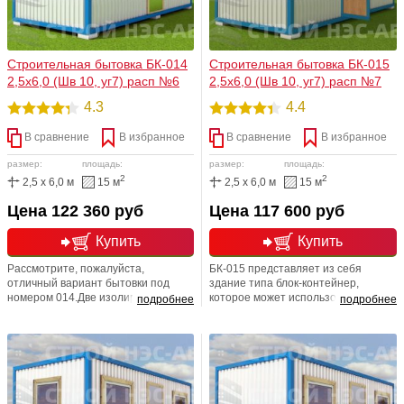
Строительная бытовка БК-014
Строительная бытовка БК-015
2,5х6,0 (Шв 10, уг7) расп №6
2,5х6,0 (Шв 10, уг7) расп №7
4.3
4.4
В сравнение
В избранное
В сравнение
В избранное
размер:
площадь:
размер:
площадь:
2
2
2,5 x 6,0 м
15 м
2,5 x 6,0 м
15 м
Цена 122 360 руб
Цена 117 600 руб
Купить
Купить
Рассмотрите, пожалуйста,
БК-015 представляет из себя
отличный вариант бытовки под
здание типа блок-контейнер,
номером 014.Две изолированные
которое может использоваться в
подробнее
подробнее
комнаты + общий коридор+
качестве вспомогательного,
дополнительное помещение,
специального или общественного
которое открывает огромный
сооружения. Снаружи изделие
диапазон различных
надежно защищено от
дополнительных возможностей.
неблагоприятных воздействий
Именно в нем Вы сможете
внешний среды (профлист), а
разместить : туалетную либо
внутри используется ДВП