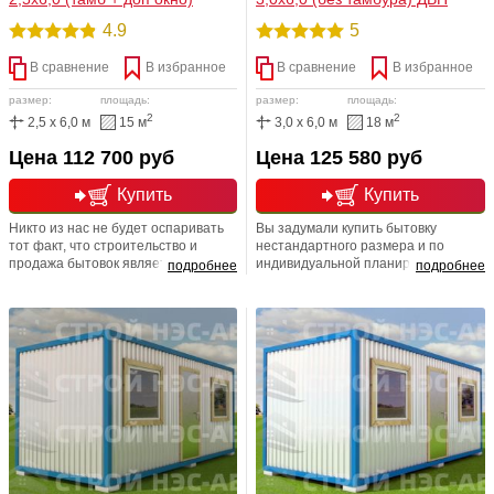
4.9
5
В сравнение
В избранное
В сравнение
В избранное
размер:
площадь:
размер:
площадь:
2
2
2,5 x 6,0 м
15 м
3,0 x 6,0 м
18 м
Цена 112 700 руб
Цена 125 580 руб
Купить
Купить
Никто из нас не будет оспаривать
Вы задумали купить бытовку
тот факт, что строительство и
нестандартного размера и по
продажа бытовок является одним
индивидуальной планировке?
подробнее
подробнее
из самых важных направлений в
Только в компании СТРОЙ НЭСАБ-
сфере деятельности компании.
Н за 1-2 дня воплотят вашу мечту в
Купить бытовку, в реалиях кризиса,
жизнь! Закажите любой размер -
дело на первый взгляд совсем не
3,0х5,0; 3,0х6,0; 3,0х7,0; 3,0х8,0;
хитрое, но стоит обратить и на
3,0х9,0; 3,0х10,0; 3,0х11,0; 3,0х12,0
подводные камни. Не цена должна
и наша специализированная
лечь в основу вашего выбора, а
бригада реализует все ваши
именно КАЧЕСТВО товара.
пожелания!