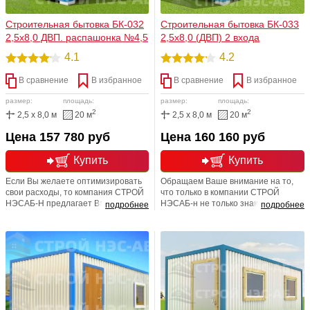
Строительная бытовка БК-032
Строительная бытовка БК-033
2,5х8,0 ДВП. распашонка №4,5
2,5х8,0 (ДВП) 2 входа
4.1
4.2
В сравнение
В избранное
В сравнение
В избранное
размер:
площадь:
размер:
площадь:
2
2
2,5 x 8,0 м
20 м
2,5 x 8,0 м
20 м
Цена 157 780 руб
Цена 160 160 руб
Купить
Купить
Если Вы желаете оптимизировать
Обращаем Ваше внимание на то,
свои расходы, то компания СТРОЙ
что только в компании СТРОЙ
НЭСАБ-Н предлагает Вам обратить
НЭСАБ-н не только знают,
подробнее
подробнее
свое внимание именно на этот
насколько важны для потребителя
вариант бытового помещения.
такие показатели как: красота,
Увеличенная площадь застройки,
комфорт, яркий и неизгладимый
20м2, внутренний тамбур + две
дизайн строения. Мы не только
изолированные комнаты помогут
знаем, но и предлагаем отличные
эффективно и рационально
условия для осуществления данных
обустроить бытовку под свои
пунктов. У нас Вы всегда сможете
целевые нужды.
приобрести любое строение по
самым разумным и сладким ценам!