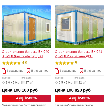
на поверхности. Существует две
из металлопроката (швеллера
основные группы: металлические
гнутого 100х50х30 и уголка 70х70х3
бытовки (типа блок - контейнер) и
Ст3пс/сп5). Бытовка же деревянная
непосредственно деревянные.
считается не такой прочной, потому
Каркас лежит в основе всего,
что в ее основе лежит каркас,
именно в нем и заключается
изготовленный из дерева (хвойного
разница.
бруса).Соответственно срок
эксплуатации у деревянной
бытовки абсолютно невелик.
Строительная бытовка БК-040
Строительная бытовка БК-041
3,0х9,0 (без тамбура) ДВП
2,5х9,0 2 вх, 4 окна ДВП
4.9
5
В сравнение
В избранное
В сравнение
В избранное
размер:
площадь:
размер:
площадь:
2
2
3,0 x 9,0 м
27 м
2,5 x 9,0 м
22 м
Цена 198 100 руб
Цена 190 820 руб
Купить
Купить
Металлические бытовки бывают
Как же выбрать правильную