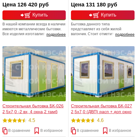
Цена 126 420 руб
Цена 131 180 руб
Купить
Купить
В нашей компании всегда в наличии
Бытовка данного типа
имеются металлические бытовки.
представляет из себя жилой
Все изделия изготавливаются по
вагончик. Стоит отметить, что он
подробнее
подробнее
серийному выпуску, с четким
уже максимально продуман и
соблюдением ТУ. Приходите к нам
комфортабелен. Тамбур с дверью
по адресу: Москва, Дмитровское
служит как отсекатель холодного
шоссе, 62, корпус 2 и мы уверяем
воздуха, ну, а в большую комнату
Вас, Вы не разочаруетесь, ведь все
можно поставить все, что Вам
наши бытовки не только
необходимо. В нашей компании Вы
утепленные, но и прочные,
сможете заказать любую мебель:
добротные
металлические и деревянные
кровати, столы, тумбочки.
Строительная бытовка БК-026
Строительная бытовка БК-027
2,5х7,0 -2 вх, 4 окна,2 тамб
2,5х7,0 (ДВП) расп + доп окно
4.5
4.6
В сравнение
В избранное
В сравнение
В избранное