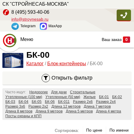
СК "СТРОЙНЕСАБ-МОСКВА"
Цена
8 (495) 593-40-06
info@stroynesab.ru
Telegram
MaxApp
—
руб
Меню
Ваш заказ
0
Ширина
Главная
БК-00
Каталог
/
Блок-контейнеры
/ БК-00
Каталог
—
м
Услуги
Открыть фильтр
Длина
Наши работы
Часто ищут:
Недорогие
Для дачи
Строительные
Сопутствующие товары
Утепленные (100 мм)
Утепленные (50 мм)
Жилые
БК-01
БК-02
БК-03
БК-04
БК-05
БК-06
БК-011
Размер 2х6
Размер 2х4
—
м
Размер 3х6
Размер 2х2
Длина 12 метров
Длина 7 метров
О компании
Длина 8 метров
Длина 9 метров
Длина 5 метров
Длина 4 метра
Посты охраны и КПП
Контакты
Площадь
По цене
По имени
Сортировка: