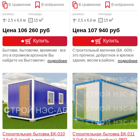
В сравнение
В избранное
В сравнение
В избранное
размер:
площадь:
размер:
площадь:
2
2
2,5 x 6,0 м
15 м
2,5 x 6,0 м
15 м
Цена 106 260 руб
Цена 107 940 руб
Купить
Купить
Бытовки, бытовочки, времянки - все
Строительный вагончик (БК -009) -
это в огромном арсенале Вы
это прочное, добротное и крепкое
найдете на Выставочной площадке,
здание, весом в районе 2,5 тонн, в
подробнее
подробнее
расположенной по адресу: Москва,
котором существует возможность
Дмитровское шоссе, 62, корпус 2.
прекрасно создать комфортные
Мы счастливы баловать огромным
условия проживания для тех, кто
разнообразием временных зданий
вынужден жить вне дома и
и сооружений. Закажите сегодня то,
домашнего уюта. Полноценное
что хотите, и завтра любая бытовка
утепление фирмы "Кнауф" +
будет уже ваша! Подарки к каждому
установленное дополнительное
заказу!
окно не могут не радовать
приобретателя.
Строительная бытовка БК-010
Строительная бытовка БК-011
2,5х6,0 (тамб + доп окно)
3,0х6,0 (без тамбура) ДВП