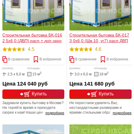
душевую комнату, кладовку, шкаф
для переодевания.
Строительная бытовка БК-016
Строительная бытовка БК-017
2,5х6,0 (ДВП) расп + доп окно
3,0х6,0 (Шв 10, уг7) расп ДВП
4.5
4.6
В сравнение
В избранное
В сравнение
В избранное
размер:
площадь:
размер:
площадь:
2
2
2,5 x 6,0 м
15 м
3,0 x 6,0 м
18 м
Цена 124 040 руб
Цена 141 680 руб
Купить
Купить
Задумали купить бытовку в Москве?
Не перестаем удивлять Вас,
Не теряйте время и приходите
нестандартными размерами и
скорее к нам! Наши цены приятно
яркими стильными образами.
подробнее
подробнее
удивят Вас, а современные
Только у нас Вы всегда сможете
отделочные материалы и
купить: Бытовки. Недорого. С
креативный подход к исполнению -
доставкой. Напоминаем Вам, что
не смогут не порадовать Вас! Ведь
бытовки можно использовать как