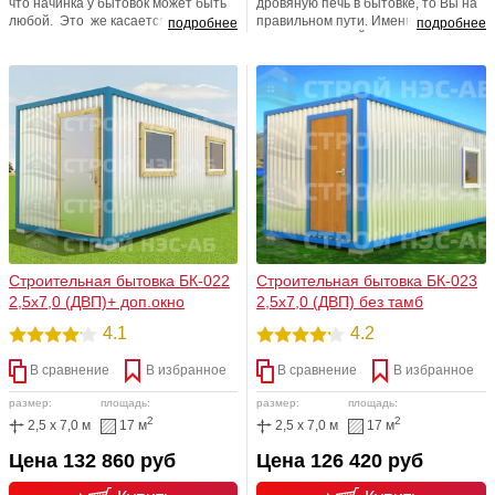
что начинка у бытовок может быть
дровяную печь в бытовке, то Вы на
любой. Это же касается и
правильном пути. Именно в
подробнее
подробнее
внутренних перегородок изделия. В
компании СТРОЙ НЭСАБ-Н, Вы
зависимости от целевых нужд
всегда сможете получить
приобретателя, и, безусловно,
полноценный спектр
размера самого изделия, имеется
дополнительных услуг. Например,
уникальная возможность,
заказать утепленный блок
изготовить все именно таким
контейнер, постелить линолеум,
образом, как требуется
провести электричество в бытовку,
непосредственно заказчику
заменить типовые окна и двери, на
изделия!
стильные и современные окна ПВХ
и металлические двери
Строительная бытовка БК-022
Строительная бытовка БК-023
2,5х7,0 (ДВП)+ доп.окно
2,5х7,0 (ДВП) без тамб
4.1
4.2
В сравнение
В избранное
В сравнение
В избранное
размер:
площадь:
размер:
площадь:
2
2
2,5 x 7,0 м
17 м
2,5 x 7,0 м
17 м
Цена 132 860 руб
Цена 126 420 руб