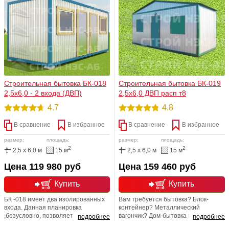
только у нас в широчайшем
хозблоки и бытовки для дачи. Для
ассортименте всегда бытовки от
себя Вы всегда сможете сделать
производителя, причем
выбор: какие именно вам нужны
действительно реального!
строения - дачные и хозяйственные
Строительная бытовка БК-018
Строительная бытовка БК-019
2,5х6,0 - 2 входа (ДВП)
2,5х6,0 ДВП расп т8
4.7
4.8
В сравнение
В избранное
В сравнение
В избранное
размер:
площадь:
размер:
площадь:
2
2
2,5 x 6,0 м
15 м
2,5 x 6,0 м
15 м
Цена 119 980 руб
Цена 159 460 руб
Купить
Купить
БК -018 имеет два изолированных
Вам требуется бытовка? Блок-
входа. Данная планировка
контейнер? Металлический
,безусловно, позволяет
вагончик? Дом-бытовка или вовсе
подробнее
подробнее
значительно расширить
дом на базе бытовки? Не